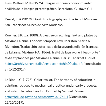
Ivins, William Mills (1975): Imagen impresa y conocimiento:
análisis de la imagen prefotográfica. Barcelona: Gustavo Gili
Kessel, Erik (2019): Don’t! Photography and the Art of Mistakes.
San Francisco: Museo de Arte Moderno.
Koehler, S.R. (ca. 1880): A treatise on etching. Text and plates by
Maxime Lalanne. London: Sampson Low, Marston, Searle &
Rivington. Traducción autorizada de la segunda edición francesa
de Lalanne, Maxime. F.A (1866): Traité de la gravure à l’eau-forte /
texte et planches par Maxime Lalanne; Paris: Cadart et Luquet
https://archive.org/details/treatiseonetchin00lalauoft
(consultado
en 1/12/2017).
Le Blon, J.C. (1725): Coloritto, or, The harmony of colouring in
painting: reduced to mechanical practice, under early precepts,
and infallible rules. London: Printed by Samuel Palmer.
http://hdl.loc.gov/loc.rbc/rosenwald.1741.1
(Consultado
25/10/2019).