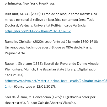
printmaker. New York: Free Press.
Ruiz Ruiz, M.D.C. (2008): El molde de bloque como matriz. Una
mirada personal al relieve en la gráfica contemporánea. Tesis
Doctoral, València: Universitat Politècnica de València.
https://doi.org/10.4995/Thesis/10251/37856
.
Rumelin, Christian (2020): L’eau-forte est à la mode 1840-1910:
Un renouveau technique et esthétique au XIXe siècle. París:
Pagine d Arte.
Ruscelli, Girolamo (1555): Secreti del Reverendo Donno Alessio
Piemontese. Munich, The Bavarian State Library. (Digitalizado
14/03/1014)
http://www.edym.net/Materia_prima_textil_gratis/2p/matprim/cap0
1.htm
(Consultado el 12/01/2017).
Sáez del Álamo, M. Concepción (1989): El grabado a color por
zieglerografía. Bilbao: Caja de Ahorros Vizcaína.