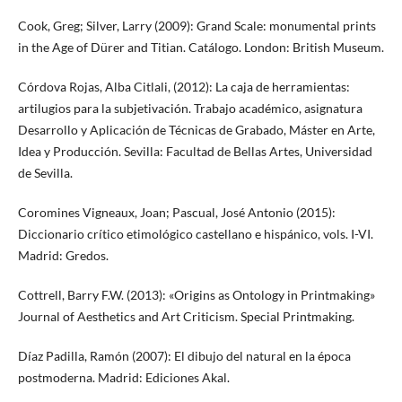
Cook, Greg; Silver, Larry (2009): Grand Scale: monumental prints
in the Age of Dürer and Titian. Catálogo. London: British Museum.
Córdova Rojas, Alba Citlali, (2012): La caja de herramientas:
artilugios para la subjetivación. Trabajo académico, asignatura
Desarrollo y Aplicación de Técnicas de Grabado, Máster en Arte,
Idea y Producción. Sevilla: Facultad de Bellas Artes, Universidad
de Sevilla.
Coromines Vigneaux, Joan; Pascual, José Antonio (2015):
Diccionario crítico etimológico castellano e hispánico, vols. I-VI.
Madrid: Gredos.
Cottrell, Barry F.W. (2013): «Origins as Ontology in Printmaking»
Journal of Aesthetics and Art Criticism. Special Printmaking.
Díaz Padilla, Ramón (2007): El dibujo del natural en la época
postmoderna. Madrid: Ediciones Akal.