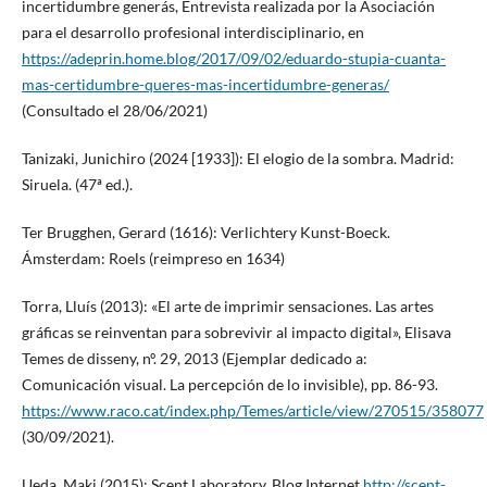
incertidumbre generás, Entrevista realizada por la Asociación
para el desarrollo profesional interdisciplinario, en
https://adeprin.home.blog/2017/09/02/eduardo-stupia-cuanta-
mas-certidumbre-queres-mas-incertidumbre-generas/
(Consultado el 28/06/2021)
Tanizaki, Junichiro (2024 [1933]): El elogio de la sombra. Madrid:
Siruela. (47ª ed.).
Ter Brugghen, Gerard (1616): Verlichtery Kunst-Boeck.
Ámsterdam: Roels (reimpreso en 1634)
Torra, Lluís (2013): «El arte de imprimir sensaciones. Las artes
gráficas se reinventan para sobrevivir al impacto digital», Elisava
Temes de disseny, nº. 29, 2013 (Ejemplar dedicado a:
Comunicación visual. La percepción de lo invisible), pp. 86-93.
https://www.raco.cat/index.php/Temes/article/view/270515/358077
(30/09/2021).
Ueda, Maki (2015): Scent Laboratory. Blog Internet
http://scent-