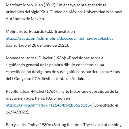
Martínez Moro, Juan (2012): Un ensayo sobre grabado (a
principios del siglo XXI). Ciudad de México: Universidad Nacional
Autónoma de México.
Molina Soto, Eduardo (s.f.): Tránsito, en
https://issuu.com/edu_molina/docs/edu_molina-obraplastica
(consultado el 28 de junio de 2021).
Monedero Isorna, F. Javier (1986): «Precisiones sobre el
significado general de la palabra dibujo con vistas a una
especificación de algunos de sus significados particulares» Actas
del I Congreso EGA, Sevilla: Junta de Andalucía.
Papillon, Jean-Michel (1766): Traité historique et pratique de la
gravure en bois, París: P.G. Simón en
https://gallica.bnf.fr/ark:/12148/btv1b8626113x
(Consultado el
16/04/2022).
Parry Jenis, Emily (1980): «Setting the tone. The revival of etching,