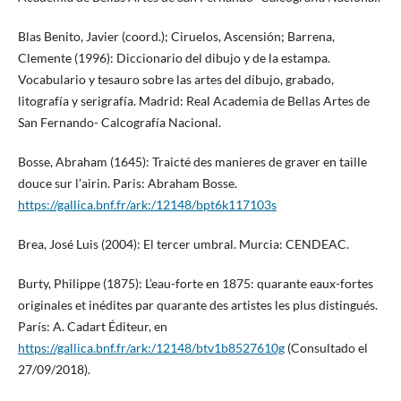
Blas Benito, Javier (coord.); Ciruelos, Ascensión; Barrena,
Clemente (1996): Diccionario del dibujo y de la estampa.
Vocabulario y tesauro sobre las artes del dibujo, grabado,
litografía y serigrafía. Madrid: Real Academia de Bellas Artes de
San Fernando- Calcografía Nacional.
Bosse, Abraham (1645): Traicté des manieres de graver en taille
douce sur l’airin. Paris: Abraham Bosse.
https://gallica.bnf.fr/ark:/12148/bpt6k117103s
Brea, José Luis (2004): El tercer umbral. Murcia: CENDEAC.
Burty, Philippe (1875): L’eau-forte en 1875: quarante eaux-fortes
originales et inédites par quarante des artistes les plus distingués.
París: A. Cadart Éditeur, en
https://gallica.bnf.fr/ark:/12148/btv1b8527610g
(Consultado el
27/09/2018).