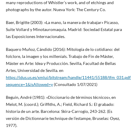
many reproductions of Whistler’s work, and of etchings and
photographs by the autor. Nueva York: The Century Co.
Baer, Brigitte (2003): «La mano, la manera de trabajar» Picasso,
Suite Vollard y Minotauromaquia. Madrid: Sociedad Estatal para
las Exposiciones Internacionales.
Baquero Muñoz, Cándido (2016): Mitología de lo cotidiano: del
folclore, la imagen y los millenials. Trabajo de Fin de Máster,
Máster en Arte: Idea y Producción. Sevilla, Facultad de Bellas
Artes, Universidad de Sevilla. en
https://idus.us.es/xmlui/bitstream/handle/11441/55188/tfm_031.pdf
sequence=1&isAllowed=y
(Consultado 1/07/2021)
Beguin, André (1981): «Diccionario de términos técnicos», en
Melot, M. (coord.); Griffiths, A.; Field, Richard S.: El grabado:
historia de un arte. Barcelona: Skira-Carrogio, 243-262. (Es
versión de Dictionnarie technique de l’estampe, Bruselas: Oyez,
1977).