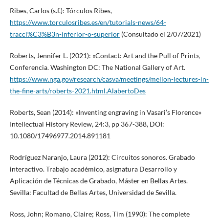
Ribes, Carlos (s.f.): Tórculos Ribes,
https://www.torculosribes.es/en/tutorials-news/64-
tracci%C3%B3n-inferior-o-superior
(Consultado el 2/07/2021)
Roberts, Jennifer L. (2021): «Contact: Art and the Pull of Print»,
Conferencia. Washington DC: The National Gallery of Art.
https://www.nga.gov/research/casva/meetings/mellon-lectures-in-
the-fine-arts/roberts-2021.html.AlabertoDes
Roberts, Sean (2014): «Inventing engraving in Vasari’s Florence»
Intellectual History Review, 24:3, pp 367-388, DOI:
10.1080/17496977.2014.891181
Rodríguez Naranjo, Laura (2012): Circuitos sonoros. Grabado
interactivo. Trabajo académico, asignatura Desarrollo y
Aplicación de Técnicas de Grabado, Máster en Bellas Artes.
Sevilla: Facultad de Bellas Artes, Universidad de Sevilla.
Ross, John; Romano, Claire; Ross, Tim (1990): The complete