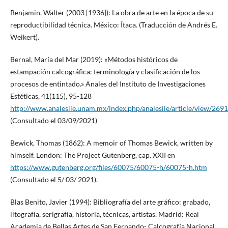
Benjamin, Walter (2003 [1936]): La obra de arte en la época de su
reproductibilidad técnica. México: Ítaca. (Traducción de Andrés E.
Weikert).
Bernal, María del Mar (2019): «Métodos históricos de
estampación calcográfica: terminología y clasificación de los
procesos de entintado.» Anales del Instituto de Investigaciones
Estéticas, 41(115), 95-128
http://www.analesiie.unam.mx/index.php/analesiie/article/view/2691
(Consultado el 03/09/2021)
Bewick, Thomas (1862): A memoir of Thomas Bewick, written by
himself. London: The Project Gutenberg, cap. XXII en
https://www.gutenberg.org/files/60075/60075-h/60075-h.htm
(Consultado el 5/ 03/ 2021).
Blas Benito, Javier (1994): Bibliografía del arte gráfico: grabado,
litografía, serigrafía, historia, técnicas, artistas. Madrid: Real
Academia de Bellas Artes de San Fernando- Calcografía Nacional.