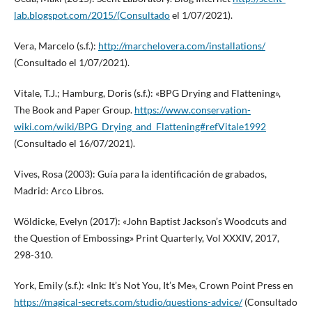
lab.blogspot.com/2015/(Consultado
el 1/07/2021).
Vera, Marcelo (s.f.):
http://marchelovera.com/installations/
(Consultado el 1/07/2021).
Vitale, T.J.; Hamburg, Doris (s.f.): «BPG Drying and Flattening»,
The Book and Paper Group.
https://www.conservation-
wiki.com/wiki/BPG_Drying_and_Flattening#refVitale1992
(Consultado el 16/07/2021).
Vives, Rosa (2003): Guía para la identificación de grabados,
Madrid: Arco Libros.
Wöldicke, Evelyn (2017): «John Baptist Jackson’s Woodcuts and
the Question of Embossing» Print Quarterly, Vol XXXIV, 2017,
298-310.
York, Emily (s.f.): «Ink: It’s Not You, It’s Me», Crown Point Press en
https://magical-secrets.com/studio/questions-advice/
(Consultado