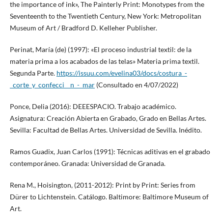
the importance of ink», The Painterly Print: Monotypes from the
Seventeenth to the Twentieth Century, New York: Metropolitan
Museum of Art / Bradford D. Kelleher Publisher.
Perinat, María (de) (1997): «El proceso industrial textil: de la
materia prima a los acabados de las telas» Materia prima textil.
Segunda Parte.
https://issuu.com/evelina03/docs/costura_-
_corte_y_confecci__n_-_mar
(Consultado en 4/07/2022)
Ponce, Delia (2016): DEEESPACIO. Trabajo académico.
Asignatura: Creación Abierta en Grabado, Grado en Bellas Artes.
Sevilla: Facultad de Bellas Artes. Universidad de Sevilla. Inédito.
Ramos Guadix, Juan Carlos (1991): Técnicas aditivas en el grabado
contemporáneo. Granada: Universidad de Granada.
Rena M., Hoisington, (2011-2012): Print by Print: Series from
Dürer to Lichtenstein. Catálogo. Baltimore: Baltimore Museum of
Art.