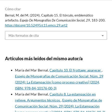
Cómo citar
Bernal, M. del M. (2024). Capítulo 15. El tórculo, emblemático
artefacto.
Espejo De Monografías De Comunicación Social
,
29
, 183-200.
https://doi.org/10.52495/c15.emcs.29.art2
Más formatos de cita
Artículos más leídos del mismo autor/a
María del Mar Bernal,
Capítulo 10. El frottage: aparecer
,
Espejo de Monografías de Comunicación Social: Núm. 29
(2024): La Estampación [como proceso creativo] (2024,
ISBN: 978-84-10176-00-3)
María del Mar Bernal,
Capítulo 8. La estampación en
relieve. Argumentos técnicos
,
Espejo de Monografías de
Comunicación Social: Núm. 29 (2024): La Estampación