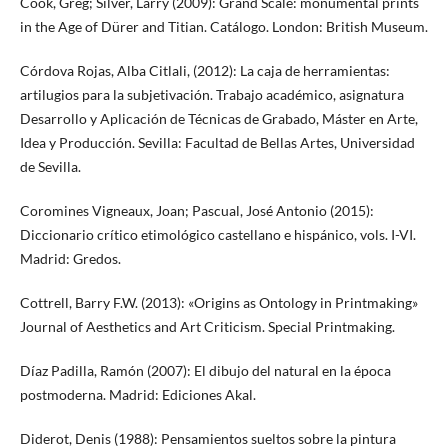
Cook, Greg; Silver, Larry (2009): Grand Scale: monumental prints
in the Age of Dürer and Titian. Catálogo. London: British Museum.
Córdova Rojas, Alba Citlali, (2012): La caja de herramientas:
artilugios para la subjetivación. Trabajo académico, asignatura
Desarrollo y Aplicación de Técnicas de Grabado, Máster en Arte,
Idea y Producción. Sevilla: Facultad de Bellas Artes, Universidad
de Sevilla.
Coromines Vigneaux, Joan; Pascual, José Antonio (2015):
Diccionario crítico etimológico castellano e hispánico, vols. I-VI.
Madrid: Gredos.
Cottrell, Barry F.W. (2013): «Origins as Ontology in Printmaking»
Journal of Aesthetics and Art Criticism. Special Printmaking.
Díaz Padilla, Ramón (2007): El dibujo del natural en la época
postmoderna. Madrid: Ediciones Akal.
Diderot, Denis (1988): Pensamientos sueltos sobre la pintura