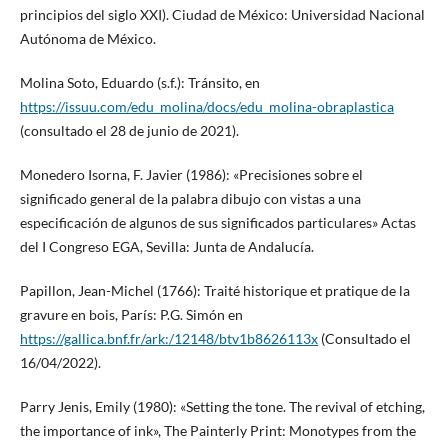
principios del siglo XXI). Ciudad de México: Universidad Nacional
Autónoma de México.
Molina Soto, Eduardo (s.f.): Tránsito, en
https://issuu.com/edu_molina/docs/edu_molina-obraplastica
(consultado el 28 de junio de 2021).
Monedero Isorna, F. Javier (1986): «Precisiones sobre el
significado general de la palabra dibujo con vistas a una
especificación de algunos de sus significados particulares» Actas
del I Congreso EGA, Sevilla: Junta de Andalucía.
Papillon, Jean-Michel (1766): Traité historique et pratique de la
gravure en bois, París: P.G. Simón en
https://gallica.bnf.fr/ark:/12148/btv1b8626113x
(Consultado el
16/04/2022).
Parry Jenis, Emily (1980): «Setting the tone. The revival of etching,
the importance of ink», The Painterly Print: Monotypes from the