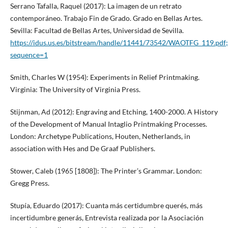
Serrano Tafalla, Raquel (2017): La imagen de un retrato
contemporáneo. Trabajo Fin de Grado. Grado en Bellas Artes.
Sevilla: Facultad de Bellas Artes, Universidad de Sevilla.
https://idus.us.es/bitstream/handle/11441/73542/WAOTFG_119.
sequence=1
Smith, Charles W (1954): Experiments in Relief Printmaking.
Virginia: The University of Virginia Press.
Stijnman, Ad (2012): Engraving and Etching, 1400-2000. A History
of the Development of Manual Intaglio Printmaking Processes.
London: Archetype Publications, Houten, Netherlands, in
association with Hes and De Graaf Publishers.
Stower, Caleb (1965 [1808]): The Printer’s Grammar. London:
Gregg Press.
Stupía, Eduardo (2017): Cuanta más certidumbre querés, más
incertidumbre generás, Entrevista realizada por la Asociación