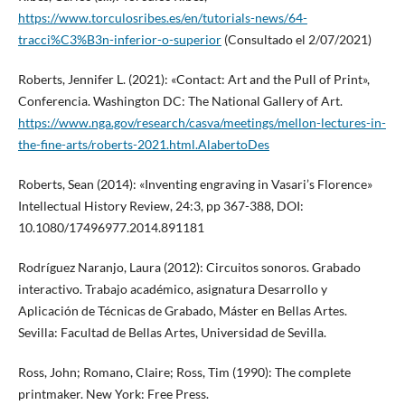
https://www.torculosribes.es/en/tutorials-news/64-
tracci%C3%B3n-inferior-o-superior
(Consultado el 2/07/2021)
Roberts, Jennifer L. (2021): «Contact: Art and the Pull of Print»,
Conferencia. Washington DC: The National Gallery of Art.
https://www.nga.gov/research/casva/meetings/mellon-lectures-in-
the-fine-arts/roberts-2021.html.AlabertoDes
Roberts, Sean (2014): «Inventing engraving in Vasari’s Florence»
Intellectual History Review, 24:3, pp 367-388, DOI:
10.1080/17496977.2014.891181
Rodríguez Naranjo, Laura (2012): Circuitos sonoros. Grabado
interactivo. Trabajo académico, asignatura Desarrollo y
Aplicación de Técnicas de Grabado, Máster en Bellas Artes.
Sevilla: Facultad de Bellas Artes, Universidad de Sevilla.
Ross, John; Romano, Claire; Ross, Tim (1990): The complete
printmaker. New York: Free Press.