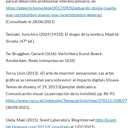
para el desarrollo profesional interdisciplinario, en
https://adeprin.home.blog/2017/09/02/eduardo-stupia-cuanta-
mas-certidumbre-queres-mas-incertidumbre-generas/
(Consultado el 28/06/2021)
Tanizaki, Junichiro (2024 [1933]): El elogio de la sombra. Madrid:
Siruela. (47ª ed.).
Ter Brugghen, Gerard (1616): Verlichtery Kunst-Boeck.
Ámsterdam: Roels (reimpreso en 1634)
Torra, Lluís (2013): «El arte de imprimir sensaciones. Las artes
gráficas se reinventan para sobrevivir al impacto digital», Elisava
Temes de disseny, nº. 29, 2013 (Ejemplar dedicado a:
Comunicación visual. La percepción de lo invisible), pp. 86-93.
https://www.raco.cat/index.php/Temes/article/view/270515/358077
(30/09/2021).
Ueda, Maki (2015): Scent Laboratory. Blog Internet
http://scent-
lab.blogspot.com/2015/(Consultado
el 1/07/2021).