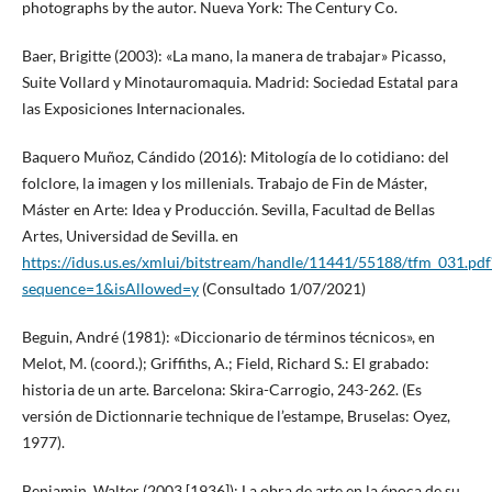
photographs by the autor. Nueva York: The Century Co.
Baer, Brigitte (2003): «La mano, la manera de trabajar» Picasso,
Suite Vollard y Minotauromaquia. Madrid: Sociedad Estatal para
las Exposiciones Internacionales.
Baquero Muñoz, Cándido (2016): Mitología de lo cotidiano: del
folclore, la imagen y los millenials. Trabajo de Fin de Máster,
Máster en Arte: Idea y Producción. Sevilla, Facultad de Bellas
Artes, Universidad de Sevilla. en
https://idus.us.es/xmlui/bitstream/handle/11441/55188/tfm_031.pdf
sequence=1&isAllowed=y
(Consultado 1/07/2021)
Beguin, André (1981): «Diccionario de términos técnicos», en
Melot, M. (coord.); Griffiths, A.; Field, Richard S.: El grabado:
historia de un arte. Barcelona: Skira-Carrogio, 243-262. (Es
versión de Dictionnarie technique de l’estampe, Bruselas: Oyez,
1977).
Benjamin, Walter (2003 [1936]): La obra de arte en la época de su