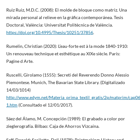
Ruiz Ruiz, M.D.C. (2008): El molde de bloque como matriz. Una
mirada personal al relieve en la gráfica contemporánea. Tesis
Doctoral, València: Universitat Politècnica de València.
https://doi.org/10.4995/Thesis/10251/37856
.
Rumelin, Christian (2020): L’eau-forte est à la mode 1840-1910:
Un renouveau technique et esthétique au XIXe siècle. París:
Pagine d Arte.
Ruscelli, Girolamo (1555): Secreti del Reverendo Donno Alessio
Piemontese. Munich, The Bavarian State Library. (Digitalizado
14/03/1014)
http://www.edym.net/Materia_prima_textil_gratis/2p/matprim/cap0
1.htm
(Consultado el 12/01/2017).
Sáez del Álamo, M. Concepción (1989): El grabado a color por
zieglerografía. Bilbao: Caja de Ahorros Vizcaína.
Saff, Donald; Sacilotto, Deli (1978): Printmaking: History and