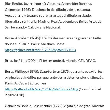
Blas Benito, Javier (coord.); Ciruelos, Ascensión; Barrena,
Clemente (1996): Diccionario del dibujo y de la estampa.
Vocabulario y tesauro sobre las artes del dibujo, grabado,
litografía y serigrafía. Madrid: Real Academia de Bellas Artes de
San Fernando- Calcografía Nacional.
Bosse, Abraham (1645): Traicté des manieres de graver en taille
douce sur l’airin. Paris: Abraham Bosse.
https://gallica.bnf.fr/ark:/12148/bpt6k117103s
Brea, José Luis (2004): El tercer umbral. Murcia: CENDEAC.
Burty, Philippe (1875): L’eau-forte en 1875: quarante eaux-fortes
originales et inédites par quarante des artistes les plus distingués.
París: A. Cadart Éditeur, en
https://gallica.bnf.fr/ark:/12148/btv1b8527610g
(Consultado el
27/09/2018).
Caballero Bonald, José Manuel (1992): Ágata ojo de gato. Madrid: