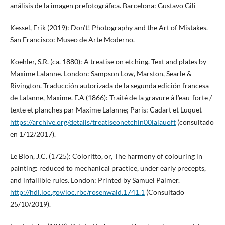
análisis de la imagen prefotográfica. Barcelona: Gustavo Gili
Kessel, Erik (2019): Don’t! Photography and the Art of Mistakes.
San Francisco: Museo de Arte Moderno.
Koehler, S.R. (ca. 1880): A treatise on etching. Text and plates by
Maxime Lalanne. London: Sampson Low, Marston, Searle &
Rivington. Traducción autorizada de la segunda edición francesa
de Lalanne, Maxime. F.A (1866): Traité de la gravure à l’eau-forte /
texte et planches par Maxime Lalanne; Paris: Cadart et Luquet
https://archive.org/details/treatiseonetchin00lalauoft
(consultado
en 1/12/2017).
Le Blon, J.C. (1725): Coloritto, or, The harmony of colouring in
painting: reduced to mechanical practice, under early precepts,
and infallible rules. London: Printed by Samuel Palmer.
http://hdl.loc.gov/loc.rbc/rosenwald.1741.1
(Consultado
25/10/2019).