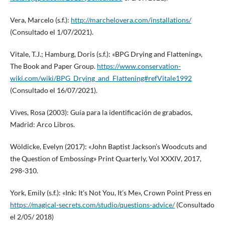
Vera, Marcelo (s.f.):
http://marchelovera.com/installations/
(Consultado el 1/07/2021).
Vitale, T.J.; Hamburg, Doris (s.f.): «BPG Drying and Flattening»,
The Book and Paper Group.
https://www.conservation-
wiki.com/wiki/BPG_Drying_and_Flattening#refVitale1992
(Consultado el 16/07/2021).
Vives, Rosa (2003): Guía para la identificación de grabados,
Madrid: Arco Libros.
Wöldicke, Evelyn (2017): «John Baptist Jackson’s Woodcuts and
the Question of Embossing» Print Quarterly, Vol XXXIV, 2017,
298-310.
York, Emily (s.f.): «Ink: It’s Not You, It’s Me», Crown Point Press en
https://magical-secrets.com/studio/questions-advice/
(Consultado
el 2/05/ 2018)