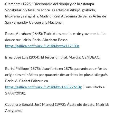
Clemente (1996): Diccionario del dibujo y de la estampa.
Vocabulario y tesauro sobre las artes del dibujo, grabado,
litografía y serigrafía. Madrid: Real Academia de Bellas Artes de
San Fernando- Calcografía Nacional.
Bosse, Abraham (1645): Traicté des manieres de graver en taille
douce sur l’airin. Paris: Abraham Bosse.
https://gallica.bnf.fr/ark:/12148/bpt6k117103s
Brea, José Luis (2004): El tercer umbral. Murcia: CENDEAC.
Burty, Philippe (1875): L’eau-forte en 1875: quarante eaux-fortes
originales et inédites par quarante des artistes les plus distingués.
París: A. Cadart Éditeur, en
https://gallica.bnf.fr/ark:/12148/btv1b8527610g
(Consultado el
27/09/2018).
Caballero Bonald, José Manuel (1992): Ágata ojo de gato. Madrid:
Anagrama.