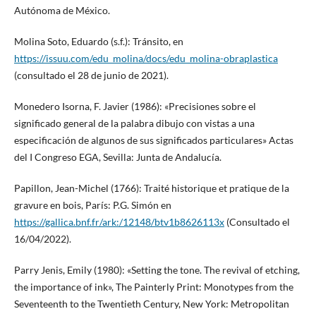
Autónoma de México.
Molina Soto, Eduardo (s.f.): Tránsito, en
https://issuu.com/edu_molina/docs/edu_molina-obraplastica
(consultado el 28 de junio de 2021).
Monedero Isorna, F. Javier (1986): «Precisiones sobre el
significado general de la palabra dibujo con vistas a una
especificación de algunos de sus significados particulares» Actas
del I Congreso EGA, Sevilla: Junta de Andalucía.
Papillon, Jean-Michel (1766): Traité historique et pratique de la
gravure en bois, París: P.G. Simón en
https://gallica.bnf.fr/ark:/12148/btv1b8626113x
(Consultado el
16/04/2022).
Parry Jenis, Emily (1980): «Setting the tone. The revival of etching,
the importance of ink», The Painterly Print: Monotypes from the
Seventeenth to the Twentieth Century, New York: Metropolitan