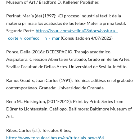
Museum of Art / Bradford D. Kelleher Publisher.
Perinat, María (de) (1997): «El proceso industrial textil: de la
materia prima a los acabados de las telas» Materia prima textil.
Segunda Parte.
https://issuu.com/evelina03/docs/costura_-
_corte_y_confecci__n_-_mar
(Consultado en 4/07/2022)
Ponce, Delia (2016): DEEESPACIO. Trabajo académico.
Asignatura: Creación Abierta en Grabado, Grado en Bellas Artes.
Sevilla: Facultad de Bellas Artes. Universidad de Sevilla. Inédito.
Ramos Guadix, Juan Carlos (1991): Técnicas aditivas en el grabado
contemporáneo. Granada: Universidad de Granada.
Rena M., Hoisington, (2011-2012): Print by Print: Series from
Dürer to Lichtenstein. Catálogo. Baltimore: Baltimore Museum of
Art.
Ribes, Carlos (s.f.): Tórculos Ribes,
https://www.torculosribes.es/en/tutorials-news/64-