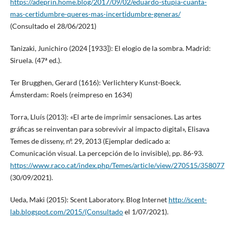
https://adeprin.home.blog/2017/09/02/eduardo-stupia-cuanta-
mas-certidumbre-queres-mas-incertidumbre-generas/
(Consultado el 28/06/2021)
Tanizaki, Junichiro (2024 [1933]): El elogio de la sombra. Madrid:
Siruela. (47ª ed.).
Ter Brugghen, Gerard (1616): Verlichtery Kunst-Boeck.
Ámsterdam: Roels (reimpreso en 1634)
Torra, Lluís (2013): «El arte de imprimir sensaciones. Las artes
gráficas se reinventan para sobrevivir al impacto digital», Elisava
Temes de disseny, nº. 29, 2013 (Ejemplar dedicado a:
Comunicación visual. La percepción de lo invisible), pp. 86-93.
https://www.raco.cat/index.php/Temes/article/view/270515/358077
(30/09/2021).
Ueda, Maki (2015): Scent Laboratory. Blog Internet
http://scent-
lab.blogspot.com/2015/(Consultado
el 1/07/2021).