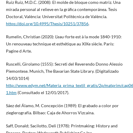
Ruiz Ruiz, M.D.C. (2008): El molde de bloque como matriz. Una
mirada personal al relieve en la gráfica contemporánea. Tesis
Doctoral, València: Universitat Politècnica de València.
https://doi.org/10.4995/Thesis/10251/37856
.
Rumelin, Christian (2020): L’eau-forte est à la mode 1840-1910:
Un renouveau technique et esthétique au XIXe siècle. París:
Pagine d Arte.
Ruscelli, Girolamo (1555): Secreti del Reverendo Donno Alessio
Piemontese. Munich, The Bavarian State Library. (Digitalizado
14/03/1014)
http://www.edym.net/Materia_prima_textil_gratis/2p/matprim/cap0
1.htm
(Consultado el 12/01/2017).
Sáez del Álamo, M. Concepción (1989): El grabado a color por
zieglerografía. Bilbao: Caja de Ahorros Vizcaína.
Saff, Donald; Sacilotto, Deli (1978): Printmaking: History and
Process. Boston: Wadsworth Publishing Co Inc.