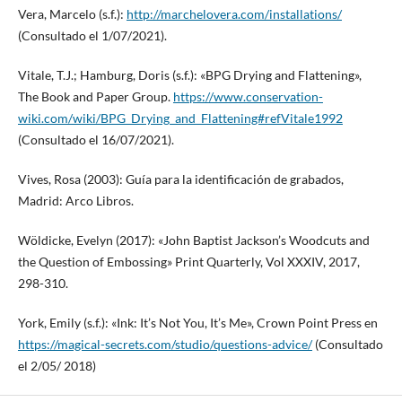
Vera, Marcelo (s.f.):
http://marchelovera.com/installations/
(Consultado el 1/07/2021).
Vitale, T.J.; Hamburg, Doris (s.f.): «BPG Drying and Flattening»,
The Book and Paper Group.
https://www.conservation-
wiki.com/wiki/BPG_Drying_and_Flattening#refVitale1992
(Consultado el 16/07/2021).
Vives, Rosa (2003): Guía para la identificación de grabados,
Madrid: Arco Libros.
Wöldicke, Evelyn (2017): «John Baptist Jackson’s Woodcuts and
the Question of Embossing» Print Quarterly, Vol XXXIV, 2017,
298-310.
York, Emily (s.f.): «Ink: It’s Not You, It’s Me», Crown Point Press en
https://magical-secrets.com/studio/questions-advice/
(Consultado
el 2/05/ 2018)