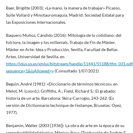
Baer, Brigitte (2003): «La mano, la manera de trabajar» Picasso,
Suite Vollard y Minotauromaquia. Madrid: Sociedad Estatal para
las Exposiciones Internacionales.
Baquero Muñoz, Cándido (2016): Mitología de lo cotidiano: del
folclore, la imagen y los millenials. Trabajo de Fin de Máster,
Máster en Arte: Idea y Producción. Sevilla, Facultad de Bellas
Artes, Universidad de Sevilla. en
https://idus.us.es/xmlui/bitstream/handle/11441/55188/tfm_031.pdf
sequence=1&isAllowed=y
(Consultado 1/07/2021)
Beguin, André (1981): «Diccionario de términos técnicos», en
Melot, M. (coord.); Griffiths, A.; Field, Richard S.: El grabado:
historia de un arte. Barcelona: Skira-Carrogio, 243-262. (Es
versión de Dictionnarie technique de l’estampe, Bruselas: Oyez,
1977).
Benjamin, Walter (2003 [1936]): La obra de arte en la época de su
reproductibilidad técnica. México: Ítaca. (Traducción de Andrés E.