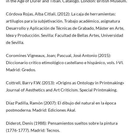
in the Age of Dürer and Titian. Catálogo. London: British Museum.
Córdova Rojas, Alba Citlali, (2012): La caja de herramientas:
artilugios para la subjetivación. Trabajo académico, asignatura
Desarrollo y Aplicación de Técnicas de Grabado, Máster en Arte,
Idea y Producción. Sevilla: Facultad de Bellas Artes, Universidad
de Sevilla.
Coromines Vigneaux, Joan; Pascual, José Antonio (2015):
Diccionario crítico etimológico castellano e hispánico, vols. I-VI.
Madrid: Gredos.
Cottrell, Barry F.W. (2013): «Origins as Ontology in Printmaking»
Journal of Aesthetics and Art Criticism. Special Printmaking.
Díaz Padilla, Ramón (2007): El dibujo del natural en la época
postmoderna. Madrid: Ediciones Akal.
Diderot, Denis (1988): Pensamientos sueltos sobre la pintura
(1776-1777). Madrid: Tecnos.