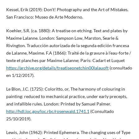
Kessel, Erik (2019): Don’t! Photography and the Art of Mistakes.
San Francisco: Museo de Arte Moderno.
Koehler, S.R. (ca. 1880): A treatise on etching. Text and plates by
Maxime Lalanne. London: Sampson Low, Marston, Searle &
Rivington. Traducción autorizada de la segunda edición francesa
de Lalanne, Maxime. F.A (1866): Traité de la gravure à l’eau-forte /
texte et planches par Maxime Lalanne; Paris: Cadart et Luquet
https://archive.org/details/treatiseonetchin00lalauoft
(consultado
en 1/12/2017).
Le Blon, J.C. (1725): Coloritto, or, The harmony of colouring in
painting: reduced to mechanical practice, under early precepts,
and infallible rules. London: Printed by Samuel Palmer.
http://hdl.loc.gov/loc.rbc/rosenwald.1741.1
(Consultado
25/10/2019).
Lewis, John (1962): Printed Ephemera. The changing uses of Type