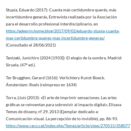
Stupía, Eduardo (2017): Cuanta más certidumbre querés, más
incertidumbre generás, Entrevista realizada por la Asociación
para el desarrollo profesional interdisciplinario, en
https://adeprin.home.blog/2017/09/02/eduardo-stupia-cuanta-
mas-certidumbre-queres-mas-incertidumbre-generas/
(Consultado el 28/06/2021)
Tanizaki, Junichiro (2024 [1933]): El elogio de la sombra. Madrid:
Siruela. (47ª ed.).
Ter Brugghen, Gerard (1616): Verlichtery Kunst-Boeck.
Ámsterdam: Roels (reimpreso en 1634)
Torra, Lluís (2013): «El arte de imprimir sensaciones. Las artes
gráficas se reinventan para sobrevivir al impacto digital», Elisava
Temes de disseny, nº. 29, 2013 (Ejemplar dedicado a:
Comunicación visual. La percepción de lo invisible), pp. 86-93.
https://www.raco.cat/index.php/Temes/article/view/270515/358077