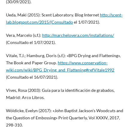
(30/09/2021).
Ueda, Maki (2015): Scent Laboratory. Blog Internet
http://scent-
lab.blogspot.com/2015/(Consultado
el 1/07/2021).
Vera, Marcelo (s.f.):
http://marchelovera.com/installations/
(Consultado el 1/07/2021).
Vitale, T.J.; Hamburg, Doris (s.f.): «BPG Drying and Flattening»,
The Book and Paper Group.
https://www.conservation-
wiki.com/wiki/BPG_Drying_and_Flattening#refVitale1992
(Consultado el 16/07/2021).
Vives, Rosa (2003): Guía para la identificación de grabados,
Madrid: Arco Libros.
Wöldicke, Evelyn (2017): «John Baptist Jackson’s Woodcuts and
the Question of Embossing» Print Quarterly, Vol XXXIV, 2017,
298-310.