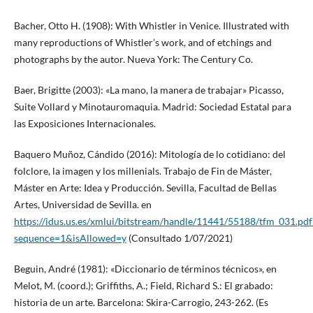
Bacher, Otto H. (1908): With Whistler in Venice. Illustrated with
many reproductions of Whistler’s work, and of etchings and
photographs by the autor. Nueva York: The Century Co.
Baer, Brigitte (2003): «La mano, la manera de trabajar» Picasso,
Suite Vollard y Minotauromaquia. Madrid: Sociedad Estatal para
las Exposiciones Internacionales.
Baquero Muñoz, Cándido (2016): Mitología de lo cotidiano: del
folclore, la imagen y los millenials. Trabajo de Fin de Máster,
Máster en Arte: Idea y Producción. Sevilla, Facultad de Bellas
Artes, Universidad de Sevilla. en
https://idus.us.es/xmlui/bitstream/handle/11441/55188/tfm_031.pdf
sequence=1&isAllowed=y
(Consultado 1/07/2021)
Beguin, André (1981): «Diccionario de términos técnicos», en
Melot, M. (coord.); Griffiths, A.; Field, Richard S.: El grabado:
historia de un arte. Barcelona: Skira-Carrogio, 243-262. (Es