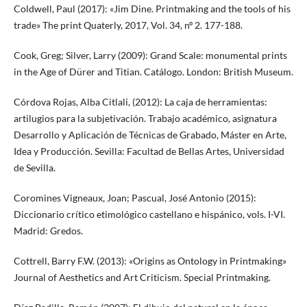
Coldwell, Paul (2017): «Jim Dine. Printmaking and the tools of his
trade» The print Quaterly, 2017, Vol. 34, nº 2. 177-188.
Cook, Greg; Silver, Larry (2009): Grand Scale: monumental prints
in the Age of Dürer and Titian. Catálogo. London: British Museum.
Córdova Rojas, Alba Citlali, (2012): La caja de herramientas:
artilugios para la subjetivación. Trabajo académico, asignatura
Desarrollo y Aplicación de Técnicas de Grabado, Máster en Arte,
Idea y Producción. Sevilla: Facultad de Bellas Artes, Universidad
de Sevilla.
Coromines Vigneaux, Joan; Pascual, José Antonio (2015):
Diccionario crítico etimológico castellano e hispánico, vols. I-VI.
Madrid: Gredos.
Cottrell, Barry F.W. (2013): «Origins as Ontology in Printmaking»
Journal of Aesthetics and Art Criticism. Special Printmaking.