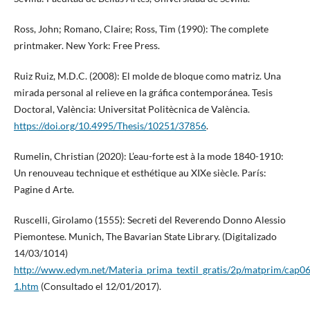
Ross, John; Romano, Claire; Ross, Tim (1990): The complete
printmaker. New York: Free Press.
Ruiz Ruiz, M.D.C. (2008): El molde de bloque como matriz. Una
mirada personal al relieve en la gráfica contemporánea. Tesis
Doctoral, València: Universitat Politècnica de València.
https://doi.org/10.4995/Thesis/10251/37856
.
Rumelin, Christian (2020): L’eau-forte est à la mode 1840-1910:
Un renouveau technique et esthétique au XIXe siècle. París:
Pagine d Arte.
Ruscelli, Girolamo (1555): Secreti del Reverendo Donno Alessio
Piemontese. Munich, The Bavarian State Library. (Digitalizado
14/03/1014)
http://www.edym.net/Materia_prima_textil_gratis/2p/matprim/cap0
1.htm
(Consultado el 12/01/2017).