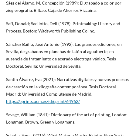
Sáez del Álamo, M. Concepción (1989): El grabado a color por
zieglerografía. Bilbao: Caja de Ahorros Vizcaína.
Saff, Donald; Sacilotto, Deli (1978): Printmaking: History and
Process. Boston: Wadsworth Publishing Co Inc.
Sánchez Baíllo, José Antonio (1992): Las grandes ediciones, en
Sevilla, de grabados en planchas de latón al aguafuerte, en
ausencia de tratamiento de acerado electrogalvánico. Tesis
Doctoral. Sevilla: Universidad de Sevilla.
Santín Álvarez, Eva (2021): Narrativas digitales y nuevos procesos
de creación en la xilografía contemporánea. Tesis Doctoral.
Madrid: Universidad Complutense de Madrid.
https://eprints.ucm.es/id/eprint/64962/
Savage, William (1841): Dictionary of the art of printing, London:
Longman, Brown, Green y Longmans.
Schultz, Sugar (2015): What Makes a Master Printer. New York: