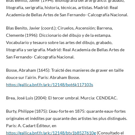
Blas Benito, Javier (1994): Bibliografía del arte gráfico: grabado,
litografía, serigrafía, historia, técnicas, artistas. Madrid: Real
Academia de Bellas Artes de San Fernando- Calcografía Nacional.
Blas Benito, Javier (coord.); Ciruelos, Ascensión; Barrena,
Clemente (1996): Diccionario del dibujo y de la estampa.
Vocabulario y tesauro sobre las artes del dibujo, grabado,
litografía y serigrafía. Madrid: Real Academia de Bellas Artes de
San Fernando- Calcografía Nacional.
Bosse, Abraham (1645): Traicté des manieres de graver en taille
douce sur l’airin. Paris: Abraham Bosse.
https://gallica.bnf.fr/ark:/12148/bpt6k117103s
Brea, José Luis (2004): El tercer umbral. Murcia: CENDEAC.
Burty, Philippe (1875): L’eau-forte en 1875: quarante eaux-fortes
originales et inédites par quarante des artistes les plus distingués.
París: A. Cadart Éditeur, en
https://gallica.bnf.fr/ark:/12148/btv1b8527610g
(Consultado el