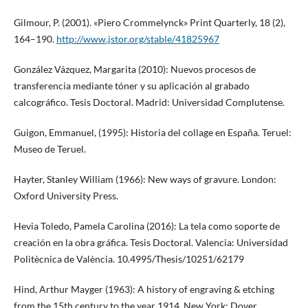
Gilmour, P. (2001). «Piero Crommelynck» Print Quarterly, 18 (2),
164–190.
http://www.jstor.org/stable/41825967
González Vázquez, Margarita (2010): Nuevos procesos de
transferencia mediante tóner y su aplicación al grabado
calcográfico. Tesis Doctoral. Madrid: Universidad Complutense.
Guigon, Emmanuel, (1995): Historia del collage en España. Teruel:
Museo de Teruel.
Hayter, Stanley William (1966): New ways of gravure. London:
Oxford University Press.
Hevia Toledo, Pamela Carolina (2016): La tela como soporte de
creación en la obra gráfica. Tesis Doctoral. Valencia: Universidad
Politècnica de València. 10.4995/Thesis/10251/62179
Hind, Arthur Mayger (1963): A history of engraving & etching
from the 15th century to the year 1914. New York: Dover