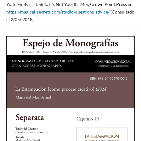
York, Emily (s.f.): «Ink: It’s Not You, It’s Me», Crown Point Press en
https://magical-secrets.com/studio/questions-advice/
(Consultado
el 2/05/ 2018)