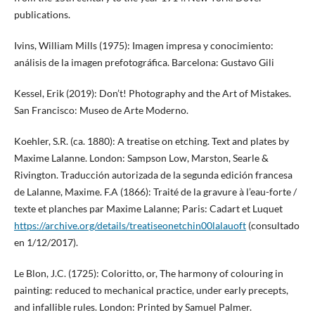
publications.
Ivins, William Mills (1975): Imagen impresa y conocimiento:
análisis de la imagen prefotográfica. Barcelona: Gustavo Gili
Kessel, Erik (2019): Don’t! Photography and the Art of Mistakes.
San Francisco: Museo de Arte Moderno.
Koehler, S.R. (ca. 1880): A treatise on etching. Text and plates by
Maxime Lalanne. London: Sampson Low, Marston, Searle &
Rivington. Traducción autorizada de la segunda edición francesa
de Lalanne, Maxime. F.A (1866): Traité de la gravure à l’eau-forte /
texte et planches par Maxime Lalanne; Paris: Cadart et Luquet
https://archive.org/details/treatiseonetchin00lalauoft
(consultado
en 1/12/2017).
Le Blon, J.C. (1725): Coloritto, or, The harmony of colouring in
painting: reduced to mechanical practice, under early precepts,
and infallible rules. London: Printed by Samuel Palmer.