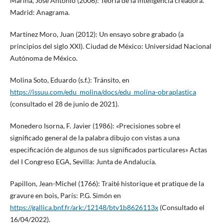
Marina, José Antonio (2006): Teoría de la inteligencia creadora.
Madrid: Anagrama.
Martínez Moro, Juan (2012): Un ensayo sobre grabado (a
principios del siglo XXI). Ciudad de México: Universidad Nacional
Autónoma de México.
Molina Soto, Eduardo (s.f.): Tránsito, en
https://issuu.com/edu_molina/docs/edu_molina-obraplastica
(consultado el 28 de junio de 2021).
Monedero Isorna, F. Javier (1986): «Precisiones sobre el
significado general de la palabra dibujo con vistas a una
especificación de algunos de sus significados particulares» Actas
del I Congreso EGA, Sevilla: Junta de Andalucía.
Papillon, Jean-Michel (1766): Traité historique et pratique de la
gravure en bois, París: P.G. Simón en
https://gallica.bnf.fr/ark:/12148/btv1b8626113x
(Consultado el
16/04/2022).