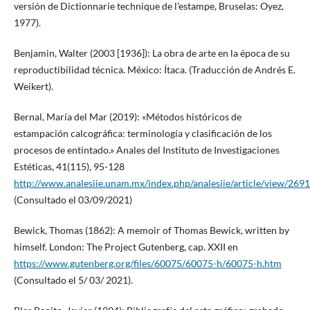
versión de Dictionnarie technique de l’estampe, Bruselas: Oyez,
1977).
Benjamin, Walter (2003 [1936]): La obra de arte en la época de su
reproductibilidad técnica. México: Ítaca. (Traducción de Andrés E.
Weikert).
Bernal, María del Mar (2019): «Métodos históricos de
estampación calcográfica: terminología y clasificación de los
procesos de entintado.» Anales del Instituto de Investigaciones
Estéticas, 41(115), 95-128
http://www.analesiie.unam.mx/index.php/analesiie/article/view/2691
(Consultado el 03/09/2021)
Bewick, Thomas (1862): A memoir of Thomas Bewick, written by
himself. London: The Project Gutenberg, cap. XXII en
https://www.gutenberg.org/files/60075/60075-h/60075-h.htm
(Consultado el 5/ 03/ 2021).