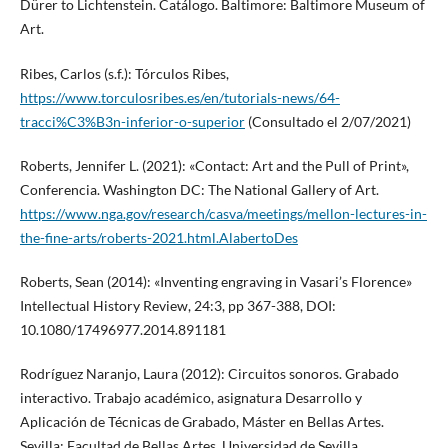
Dürer to Lichtenstein. Catálogo. Baltimore: Baltimore Museum of
Art.
Ribes, Carlos (s.f.): Tórculos Ribes,
https://www.torculosribes.es/en/tutorials-news/64-
tracci%C3%B3n-inferior-o-superior
(Consultado el 2/07/2021)
Roberts, Jennifer L. (2021): «Contact: Art and the Pull of Print»,
Conferencia. Washington DC: The National Gallery of Art.
https://www.nga.gov/research/casva/meetings/mellon-lectures-in-
the-fine-arts/roberts-2021.html.AlabertoDes
Roberts, Sean (2014): «Inventing engraving in Vasari’s Florence»
Intellectual History Review, 24:3, pp 367-388, DOI:
10.1080/17496977.2014.891181
Rodríguez Naranjo, Laura (2012): Circuitos sonoros. Grabado
interactivo. Trabajo académico, asignatura Desarrollo y
Aplicación de Técnicas de Grabado, Máster en Bellas Artes.
Sevilla: Facultad de Bellas Artes, Universidad de Sevilla.