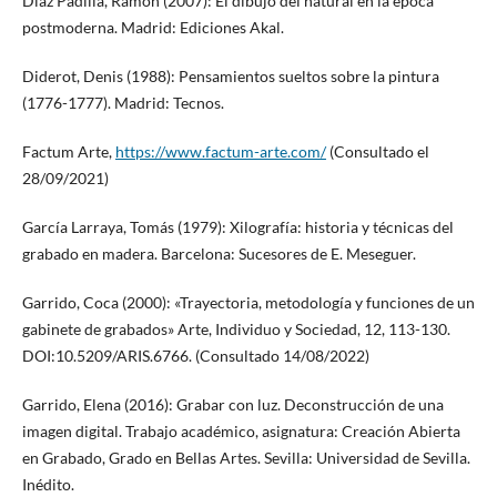
Díaz Padilla, Ramón (2007): El dibujo del natural en la época
postmoderna. Madrid: Ediciones Akal.
Diderot, Denis (1988): Pensamientos sueltos sobre la pintura
(1776-1777). Madrid: Tecnos.
Factum Arte,
https://www.factum-arte.com/
(Consultado el
28/09/2021)
García Larraya, Tomás (1979): Xilografía: historia y técnicas del
grabado en madera. Barcelona: Sucesores de E. Meseguer.
Garrido, Coca (2000): «Trayectoria, metodología y funciones de un
gabinete de grabados» Arte, Individuo y Sociedad, 12, 113-130.
DOI:10.5209/ARIS.6766. (Consultado 14/08/2022)
Garrido, Elena (2016): Grabar con luz. Deconstrucción de una
imagen digital. Trabajo académico, asignatura: Creación Abierta
en Grabado, Grado en Bellas Artes. Sevilla: Universidad de Sevilla.
Inédito.