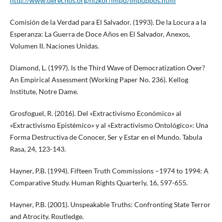
http://www.derechos.org/nizkor/impu/impuppos.html
Comisión de la Verdad para El Salvador. (1993). De la Locura a la
Esperanza: La Guerra de Doce Años en El Salvador, Anexos,
Volumen II. Naciones Unidas.
Diamond, L. (1997). Is the Third Wave of Democratization Over?
An Empirical Assessment (Working Paper No. 236). Kellog
Institute, Notre Dame.
Grosfoguel, R. (2016). Del «Extractivismo Económico» al
«Extractivismo Epistémico» y al «Extractivismo Ontológico»: Una
Forma Destructiva de Conocer, Ser y Estar en el Mundo. Tabula
Rasa, 24, 123-143.
Hayner, P.B. (1994). Fifteen Truth Commissions –1974 to 1994: A
Comparative Study. Human Rights Quarterly, 16, 597-655.
Hayner, P.B. (2001). Unspeakable Truths: Confronting State Terror
and Atrocity. Routledge.