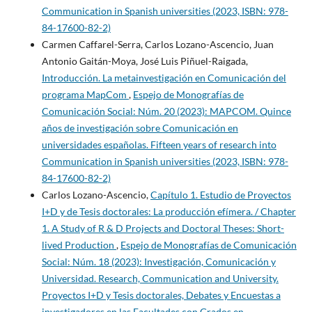
Communication in Spanish universities (2023, ISBN: 978-
84-17600-82-2)
Carmen Caffarel-Serra, Carlos Lozano-Ascencio, Juan
Antonio Gaitán-Moya, José Luis Piñuel-Raigada,
Introducción. La metainvestigación en Comunicación del
programa MapCom
,
Espejo de Monografías de
Comunicación Social: Núm. 20 (2023): MAPCOM. Quince
años de investigación sobre Comunicación en
universidades españolas. Fifteen years of research into
Communication in Spanish universities (2023, ISBN: 978-
84-17600-82-2)
Carlos Lozano-Ascencio,
Capítulo 1. Estudio de Proyectos
I+D y de Tesis doctorales: La producción efímera. / Chapter
1. A Study of R & D Projects and Doctoral Theses: Short-
lived Production
,
Espejo de Monografías de Comunicación
Social: Núm. 18 (2023): Investigación, Comunicación y
Universidad. Research, Communication and University.
Proyectos I+D y Tesis doctorales, Debates y Encuestas a
investigadores en las Facultades con Grados en