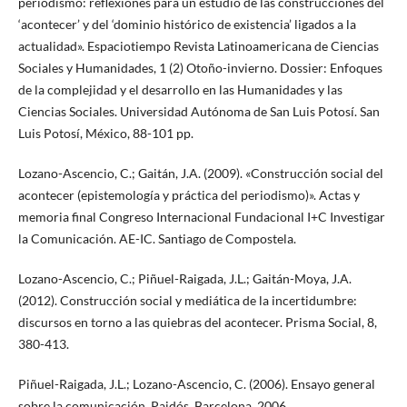
periodismo: reflexiones para un estudio de las construcciones del
‘acontecer’ y del ‘dominio histórico de existencia’ ligados a la
actualidad». Espaciotiempo Revista Latinoamericana de Ciencias
Sociales y Humanidades, 1 (2) Otoño-invierno. Dossier: Enfoques
de la complejidad y el desarrollo en las Humanidades y las
Ciencias Sociales. Universidad Autónoma de San Luis Potosí. San
Luis Potosí, México, 88-101 pp.
Lozano-Ascencio, C.; Gaitán, J.A. (2009). «Construcción social del
acontecer (epistemología y práctica del periodismo)». Actas y
memoria final Congreso Internacional Fundacional I+C Investigar
la Comunicación. AE-IC. Santiago de Compostela.
Lozano-Ascencio, C.; Piñuel-Raigada, J.L.; Gaitán-Moya, J.A.
(2012). Construcción social y mediática de la incertidumbre:
discursos en torno a las quiebras del acontecer. Prisma Social, 8,
380-413.
Piñuel-Raigada, J.L.; Lozano-Ascencio, C. (2006). Ensayo general
sobre la comunicación. Paidós, Barcelona, 2006.