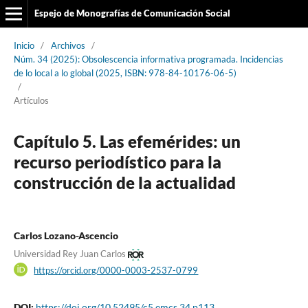
Espejo de Monografías de Comunicación Social
Inicio
/
Archivos
/
Núm. 34 (2025): Obsolescencia informativa programada. Incidencias
de lo local a lo global (2025, ISBN: 978-84-10176-06-5)
/
Artículos
Capítulo 5. Las efemérides: un
recurso periodístico para la
construcción de la actualidad
Carlos Lozano-Ascencio
Universidad Rey Juan Carlos
https://orcid.org/0000-0003-2537-0799
DOI:
https://doi.org/10.52495/c5.emcs.34.p113