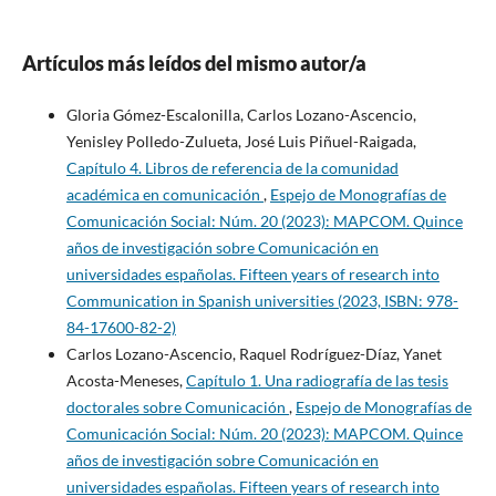
Artículos más leídos del mismo autor/a
Gloria Gómez-Escalonilla, Carlos Lozano-Ascencio,
Yenisley Polledo-Zulueta, José Luis Piñuel-Raigada,
Capítulo 4. Libros de referencia de la comunidad
académica en comunicación
,
Espejo de Monografías de
Comunicación Social: Núm. 20 (2023): MAPCOM. Quince
años de investigación sobre Comunicación en
universidades españolas. Fifteen years of research into
Communication in Spanish universities (2023, ISBN: 978-
84-17600-82-2)
Carlos Lozano-Ascencio, Raquel Rodríguez-Díaz, Yanet
Acosta-Meneses,
Capítulo 1. Una radiografía de las tesis
doctorales sobre Comunicación
,
Espejo de Monografías de
Comunicación Social: Núm. 20 (2023): MAPCOM. Quince
años de investigación sobre Comunicación en
universidades españolas. Fifteen years of research into