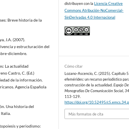
distribuyen con la
Licencia Creative
Commons Atribución-NoComercial-
SinDerivadas 4.0 Internacional
es: Breve historia de la
a, J.A. (2007).
vencia y estructuración del
mbre-diciembre.
s: La actualidad
Cómo citar
no Castro, C. (Ed.)
Lozano-Ascencio, C. (2025). Capítulo 5
efemérides: un recurso periodístico par
ciedad de la información.
construcción de la actualidad.
Espejo De
ricanos. Agencia Española
Monografías De Comunicación Social
,
3
113-129.
https://doi.org/10.52495/c5.emcs.34.
n. Una historia del
Italia.
Más formatos de cita
utopoiesis y periodismo: