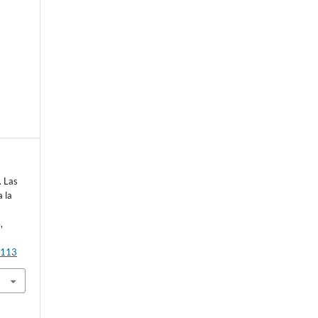
. Las
a la
4
,
p113