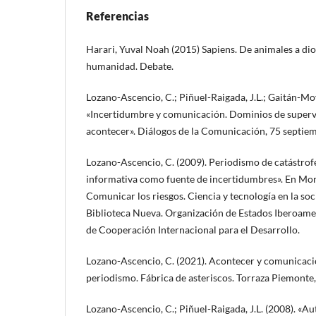
Referencias
Harari, Yuval Noah (2015) Sapiens. De animales a dios
humanidad. Debate.
Lozano-Ascencio, C.; Piñuel-Raigada, J.L.; Gaitán-Moy
«Incertidumbre y comunicación. Dominios de supervi
acontecer». Diálogos de la Comunicación, 75 septie
Lozano-Ascencio, C. (2009). Periodismo de catástrofe
informativa como fuente de incertidumbres». En More
Comunicar los riesgos. Ciencia y tecnología en la so
Biblioteca Nueva. Organización de Estados Iberoame
de Cooperación Internacional para el Desarrollo.
Lozano-Ascencio, C. (2021). Acontecer y comunicació
periodismo. Fábrica de asteriscos. Torraza Piemonte, 
Lozano-Ascencio, C.; Piñuel-Raigada, J.L. (2008). «A