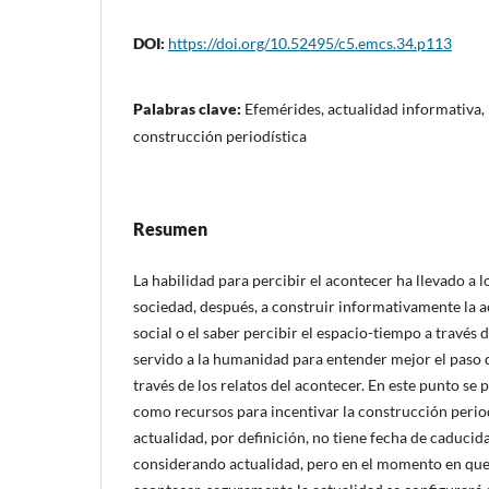
DOI:
https://doi.org/10.52495/c5.emcs.34.p113
Palabras clave:
Efemérides, actualidad informativa,
construcción periodística
Resumen
La habilidad para percibir el acontecer ha llevado a lo
sociedad, después, a construir informativamente la a
social o el saber percibir el espacio-tiempo a través d
servido a la humanidad para entender mejor el paso d
través de los relatos del acontecer. En este punto se
como recursos para incentivar la construcción periodí
actualidad, por definición, no tiene fecha de caducida
considerando actualidad, pero en el momento en qu