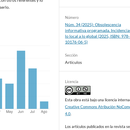
con otros referentes y lo
serlo.
Número
Núm. 34 (2025): Obsolescencia
informativa programada. Incidencia
lo local a lo global (2025, ISBN: 978
10176-06-5)
Sección
Artículos
Licencia
Esta obra está bajo una licencia interna
Creative Commons Atribución-NoCome
4.0
.
Los artículos publicados en la revista s