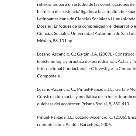
reflexiones para un estudio de las construcciones del
histórico de existencia’ ligados a la actualidad». Esp
Latinoamericana de Ciencias Sociales y Humanidades,
Dossier: Enfoques de la complejidad y el desarrollo 
Ciencias Sociales. Universidad Autónoma de San Luis 
México, 88-101 pp.
Lozano-Ascencio, C.; Gaitán, J.A. (2009). «Construcci
(epistemología y práctica del periodismo)». Actas y 
Internacional Fundacional I+C Investigar la Comunic
Compostela.
Lozano-Ascencio, C.; Piñuel-Raigada, J.L.; Gaitán-Moy
Construcción social y mediática de la incertidumbre:
quiebras del acontecer. Prisma Social, 8, 380-413.
Piñuel-Raigada, J.L.; Lozano-Ascencio, C. (2006). Ens
comunicación. Paidós, Barcelona, 2006.