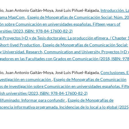
o, Juan Antonio Gaitán-Moya, José Luis Piñuel-Raigada,
Introducción. L
ograma MapCom
,
Espejo de Monografías de Comunicación Social: Núm. 20
n sobre Comunicación en universidades españolas. Fifteen years of
rsities (2023, ISBN: 978-84-17600-82-2)
e Proyectos I+D y de Tesis doctorales: La producción efímera. / Chapter 
 Short-lived Production
,
Espejo de Monografías de Comunicación Social:
y Universidad. Research, Communication and University. Proyectos I+D 
tigadores en las Facultades con Grados en Comunicación (2018, ISBN: 978
o, Juan Antonio Gaitán-Moya, José Luis Piñuel-Raigada,
Conclusiones. E
nvestigación en comunicación
,
Espejo de Monografías de Comunicación
 de investigación sobre Comunicación en universidades españolas. Fift
ish universities (2023, ISBN: 978-84-17600-82-2)
 difuminado: Informar para confundir
,
Espejo de Monografías de
encia informativa programada. Incidencias de lo local a lo global (2025