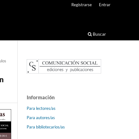
Registrarse
Entrar
Buscar
ulos
ón
Información
Para lectores/as
Para autores/as
Para bibliotecarios/as