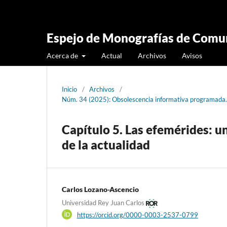
Espejo de Monografías de Comun
Acerca de
Actual
Archivos
Avisos
Inicio
/
Archivos
/
Núm. 34 (2025): Obsolescencia informativa programada. 
Capítulo 5. Las efemérides: u
de la actualidad
Carlos Lozano-Ascencio
Universidad Rey Juan Carlos
https://orcid.org/0000-0003-2537-0799