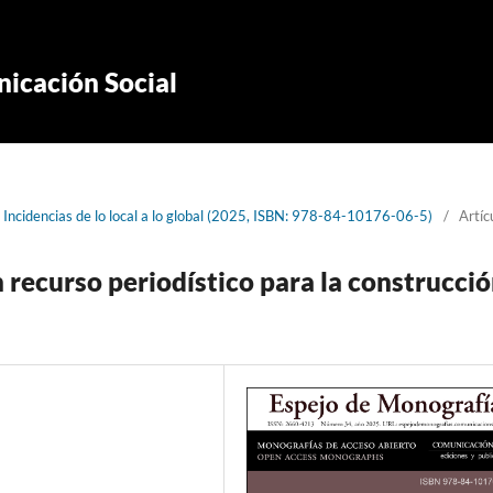
icación Social
Incidencias de lo local a lo global (2025, ISBN: 978-84-10176-06-5)
/
Artíc
n recurso periodístico para la construcci