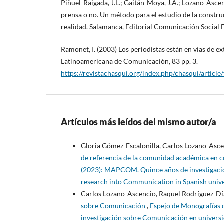
Piñuel-Raigada, J.L.; Gaitán-Moya, J.A.; Lozano-Ascenc
prensa o no. Un método para el estudio de la constru
realidad. Salamanca, Editorial Comunicación Social 
Ramonet, I. (2003) Los periodistas están en vías de ex
Latinoamericana de Comunicación, 83 pp. 3.
https://revistachasqui.org/index.php/chasqui/articl
Artículos más leídos del mismo autor/a
Gloria Gómez-Escalonilla, Carlos Lozano-Ascen
de referencia de la comunidad académica en
(2023): MAPCOM. Quince años de investigació
research into Communication in Spanish unive
Carlos Lozano-Ascencio, Raquel Rodríguez-Dí
sobre Comunicación
,
Espejo de Monografías
investigación sobre Comunicación en universi