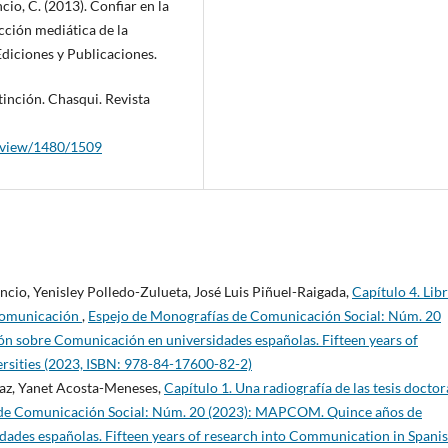
io, C. (2013). Confiar en la
cción mediática de la
Ediciones y Publicaciones.
tinción. Chasqui. Revista
e/view/1480/1509
cio, Yenisley Polledo-Zulueta, José Luis Piñuel-Raigada,
Capítulo 4. Lib
 comunicación
,
Espejo de Monografías de Comunicación Social: Núm. 20
n sobre Comunicación en universidades españolas. Fifteen years of
rsities (2023, ISBN: 978-84-17600-82-2)
az, Yanet Acosta-Meneses,
Capítulo 1. Una radiografía de las tesis doctor
 de Comunicación Social: Núm. 20 (2023): MAPCOM. Quince años de
dades españolas. Fifteen years of research into Communication in Spani