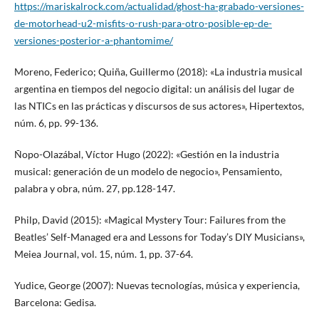
https://mariskalrock.com/actualidad/ghost-ha-grabado-versiones-
de-motorhead-u2-misfits-o-rush-para-otro-posible-ep-de-
versiones-posterior-a-phantomime/
Moreno, Federico; Quiña, Guillermo (2018): «La industria musical
argentina en tiempos del negocio digital: un análisis del lugar de
las NTICs en las prácticas y discursos de sus actores», Hipertextos,
núm. 6, pp. 99-136.
Ñopo-Olazábal, Víctor Hugo (2022): «Gestión en la industria
musical: generación de un modelo de negocio», Pensamiento,
palabra y obra, núm. 27, pp.128-147.
Philp, David (2015): «Magical Mystery Tour: Failures from the
Beatles’ Self-Managed era and Lessons for Today’s DIY Musicians»,
Meiea Journal, vol. 15, núm. 1, pp. 37-64.
Yudice, George (2007): Nuevas tecnologías, música y experiencia,
Barcelona: Gedisa.