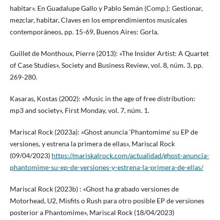
habitar». En Guadalupe Gallo y Pablo Semán (Comp.): Gestionar,
mezclar, habitar. Claves en los emprendimientos musicales
contemporáneos, pp. 15-69, Buenos Aires: Gorla.
Guillet de Monthoux, Pierre (2013): «The Insider Artist: A Quartet
of Case Studies», Society and Business Review, vol. 8, núm. 3, pp.
269-280.
Kasaras, Kostas (2002): «Music in the age of free distribution:
mp3 and society», First Monday, vol. 7, núm. 1.
Mariscal Rock (2023a): «Ghost anuncia ‘Phantomime’ su EP de
versiones, y estrena la primera de ellas», Mariscal Rock
(09/04/2023)
https://mariskalrock.com/actualidad/ghost-anuncia-
phantomime-su-ep-de-versiones-y-estrena-la-primera-de-ellas/
Mariscal Rock (2023b) : «Ghost ha grabado versiones de
Motorhead, U2, Misfits o Rush para otro posible EP de versiones
posterior a Phantomime», Mariscal Rock (18/04/2023)