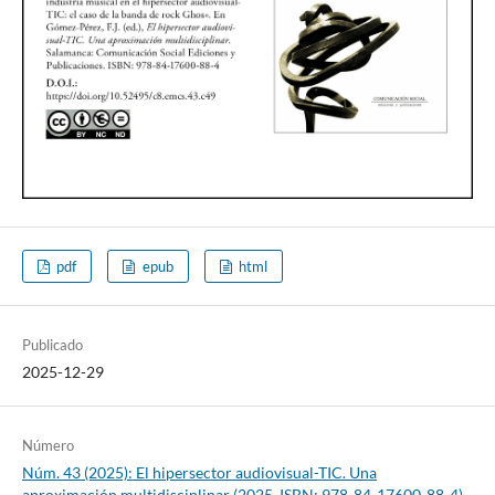
pdf
epub
html
Publicado
2025-12-29
Número
Núm. 43 (2025): El hipersector audiovisual-TIC. Una
aproximación multidisciplinar (2025, ISBN: 978-84-17600-88-4)