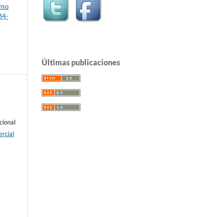
omo
84-
Últimas publicaciones
cional
rcial
e