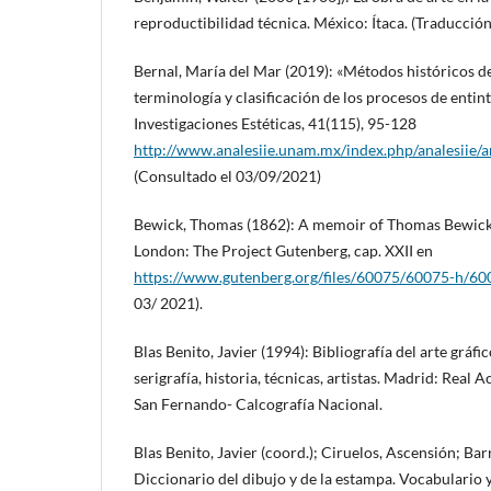
reproductibilidad técnica. México: Ítaca. (Traducción
Bernal, María del Mar (2019): «Métodos históricos d
terminología y clasificación de los procesos de entint
Investigaciones Estéticas, 41(115), 95-128
http://www.analesiie.unam.mx/index.php/analesiie/a
(Consultado el 03/09/2021)
Bewick, Thomas (1862): A memoir of Thomas Bewick, 
London: The Project Gutenberg, cap. XXII en
https://www.gutenberg.org/files/60075/60075-h/60
03/ 2021).
Blas Benito, Javier (1994): Bibliografía del arte gráfic
serigrafía, historia, técnicas, artistas. Madrid: Real 
San Fernando- Calcografía Nacional.
Blas Benito, Javier (coord.); Ciruelos, Ascensión; Ba
Diccionario del dibujo y de la estampa. Vocabulario y