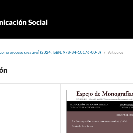
icación Social
[como proceso creativo] (2024, ISBN: 978-84-10176-00-3)
/
Artículos
ión