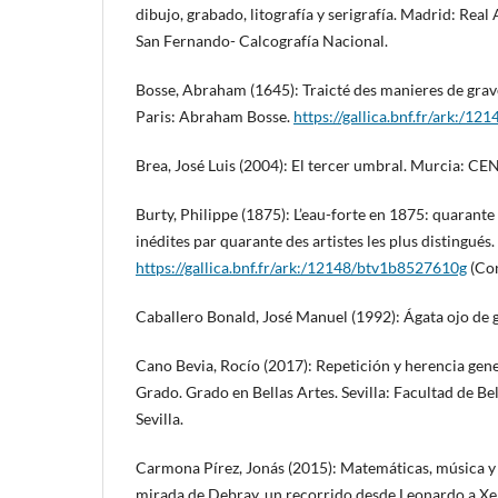
dibujo, grabado, litografía y serigrafía. Madrid: Rea
San Fernando- Calcografía Nacional.
Bosse, Abraham (1645): Traicté des manieres de graver
Paris: Abraham Bosse.
https://gallica.bnf.fr/ark:/1
Brea, José Luis (2004): El tercer umbral. Murcia: C
Burty, Philippe (1875): L’eau-forte en 1875: quarante 
inédites par quarante des artistes les plus distingués.
https://gallica.bnf.fr/ark:/12148/btv1b8527610g
(Con
Caballero Bonald, José Manuel (1992): Ágata ojo de
Cano Bevia, Rocío (2017): Repetición y herencia gene
Grado. Grado en Bellas Artes. Sevilla: Facultad de Be
Sevilla.
Carmona Pírez, Jonás (2015): Matemáticas, música y s
mirada de Debray, un recorrido desde Leonardo a Xen