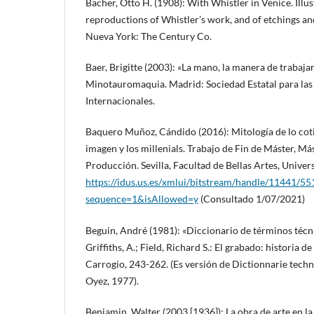
Bacher, Otto H. (1908): With Whistler in Venice. Ill
reproductions of Whistler’s work, and of etchings an
Nueva York: The Century Co.
Baer, Brigitte (2003): «La mano, la manera de trabajar
Minotauromaquia. Madrid: Sociedad Estatal para las
Internacionales.
Baquero Muñoz, Cándido (2016): Mitología de lo cotid
imagen y los millenials. Trabajo de Fin de Máster, Más
Producción. Sevilla, Facultad de Bellas Artes, Univers
https://idus.us.es/xmlui/bitstream/handle/11441/5
sequence=1&isAllowed=y
(Consultado 1/07/2021)
Beguin, André (1981): «Diccionario de términos técni
Griffiths, A.; Field, Richard S.: El grabado: historia d
Carrogio, 243-262. (Es versión de Dictionnarie techn
Oyez, 1977).
Benjamin, Walter (2003 [1936]): La obra de arte en la