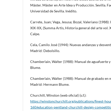
Máster. Máster en Arte Idea y Producción. Sevilla. Fa
Universidad de Sevilla. Inédito.
Carrete, Juan; Vega, Jesusa; Bozal, Valeriano (1988):
XIX-XX, (Summa Artis, Historia general del arte vol. 
Calpe.
Cela, Camilo José (1944): Nuevas andanzas y desvent
Madrid: Debolsillo.
Chamberlain, Walter (1988): Manual de aguafuerte 
Blume.
Chamberlain, Walter (1988): Manual de grabado en ma
Madrid: Hermann Blume.
Churchill, Winston (web oficial) (s.f.):
https://winstonchurchill.org/publications/finest-hou
160/education-pentland-churchill-design-competiti