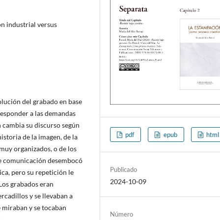
n industrial versus
volución del grabado en base
 responder a las demandas
ón cambia su discurso según
pdf
epub
html
istoria de la imagen, de la
 muy organizados, o de los
o de comunicación desembocó
Publicado
ca, pero su repetición le
2024-10-09
 Los grabados eran
rcadillos y se llevaban a
e miraban y se tocaban
Número
.