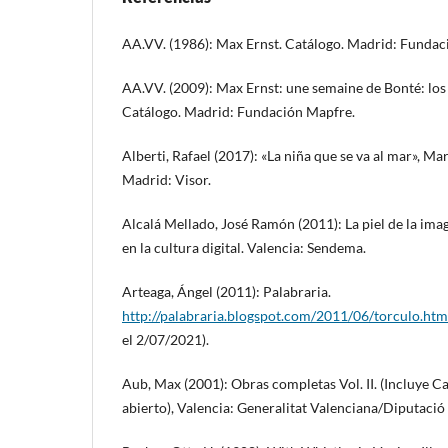
AA.VV. (1986): Max Ernst. Catálogo. Madrid: Fundac
AA.VV. (2009): Max Ernst: une semaine de Bonté: los 
Catálogo. Madrid: Fundación Mapfre.
Alberti, Rafael (2017): «La niña que se va al mar», Ma
Madrid: Visor.
Alcalá Mellado, José Ramón (2011): La piel de la ima
en la cultura digital. Valencia: Sendema.
Arteaga, Ángel (2011): Palabraria.
http://palabraria.blogspot.com/2011/06/torculo.htm
el 2/07/2021).
Aub, Max (2001): Obras completas Vol. II. (Incluye
abierto), Valencia: Generalitat Valenciana/Diputació