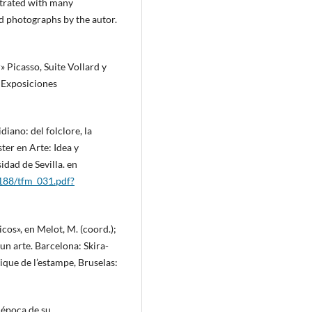
ustrated with many
d photographs by the autor.
» Picasso, Suite Vollard y
 Exposiciones
iano: del folclore, la
ter en Arte: Idea y
idad de Sevilla. en
5188/tfm_031.pdf?
cos», en Melot, M. (coord.);
e un arte. Barcelona: Skira-
ique de l’estampe, Bruselas:
 época de su