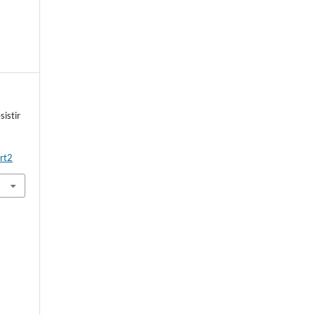
sistir
rt2