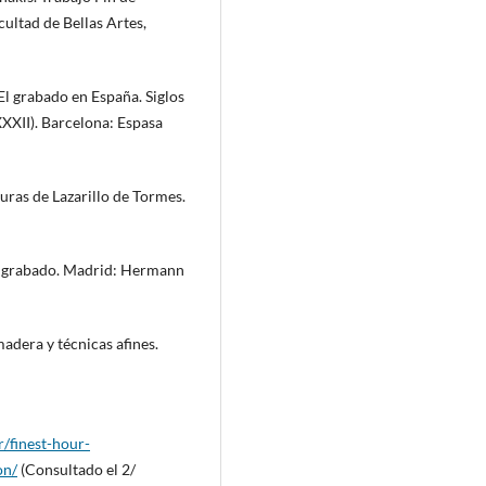
cultad de Bellas Artes,
 El grabado en España. Siglos
XXXII). Barcelona: Espasa
uras de Lazarillo de Tormes.
y grabado. Madrid: Hermann
dera y técnicas afines.
r/finest-hour-
on/
(Consultado el 2/