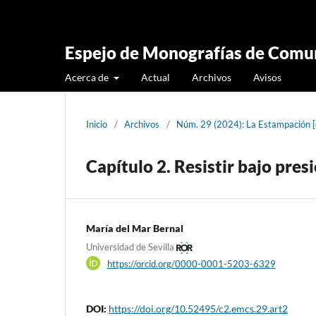
Espejo de Monografías de Comun
Acerca de
Actual
Archivos
Avisos
Inicio
/
Archivos
/
Núm. 29 (2024): La Estampación 
Capítulo 2. Resistir bajo pres
María del Mar Bernal
Universidad de Sevilla
https://orcid.org/0000-0001-5203-6329
DOI:
https://doi.org/10.52495/c2.emcs.29.art2