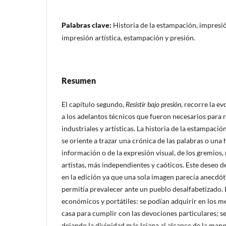
Palabras clave:
Historia de la estampación, impresió
impresión artística, estampación y presión.
Resumen
El capítulo segundo,
Resistir bajo presión
, recorre la e
a los adelantos técnicos que fueron necesarios para
industriales y artísticas. La historia de la estampaci
se oriente a trazar una crónica de las palabras o una h
información o de la expresión visual, de los gremios,
artistas, más independientes y caóticos. Este dese
en la edición ya que una sola imagen parecía anecdóti
permitía prevalecer ante un pueblo desalfabetizado.
económicos y portátiles: se podían adquirir en los me
casa para cumplir con las devociones particulares; s
dejando la divinidad más lejana al alcance de la mano