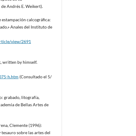
 de Andrés E. Weikert).
e estampación calcográfica:
ado.» Anales del Instituto de
rticle/view/2691
written by himself.
075-h.htm
(Consultado el 5/
o: grabado, litografía,
Academia de Bellas Artes de
rrena, Clemente (1996):
 tesauro sobre las artes del