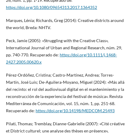
26, núm. 1, pp. 1-19. Recuperado de:
https://doi.org/10.1080/09654313.2017.1364352
Marques, Lénia; Richards, Greg (2014): Creative districts around
the world, Breda: NHTV.
Peck, Jamie (2005): «Struggling with the Creative Class»,
International Journal of Urban and Regional Research, núm. 29,
pp. 740-770. Recuperado de:
https://doi.org/10.1111/j.1468-
2427.2005.00620.x
Pérez-Ordóñez, Cristina; Castro-Martínez, Andrea; Torres-
Martín, José Luis; De-Aguilera-Moyano, Miguel (2024): «Más allá
del recinto: el rol del audiovisual digital en el mantenimiento y la
reconstrucción de la experiencia del festival de música». Revista
Mediterránea de Comunicación, vol. 15, núm. 1, pp. 251-68.
Recuperado de:
https://doi.org/10.14198/MEDCOM.25493
Pilati, Thomas; Tremblay, Dianne-Gabrielle (2007): «Cité créative
et District culturel; une analyse des thèses en présence»,