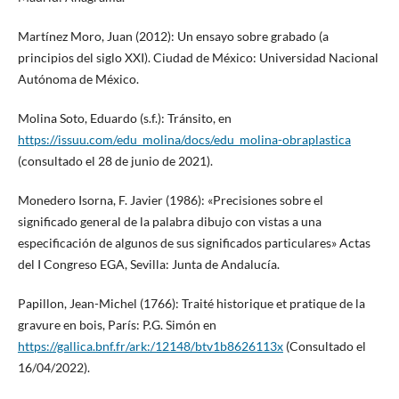
Martínez Moro, Juan (2012): Un ensayo sobre grabado (a
principios del siglo XXI). Ciudad de México: Universidad Nacional
Autónoma de México.
Molina Soto, Eduardo (s.f.): Tránsito, en
https://issuu.com/edu_molina/docs/edu_molina-obraplastica
(consultado el 28 de junio de 2021).
Monedero Isorna, F. Javier (1986): «Precisiones sobre el
significado general de la palabra dibujo con vistas a una
especificación de algunos de sus significados particulares» Actas
del I Congreso EGA, Sevilla: Junta de Andalucía.
Papillon, Jean-Michel (1766): Traité historique et pratique de la
gravure en bois, París: P.G. Simón en
https://gallica.bnf.fr/ark:/12148/btv1b8626113x
(Consultado el
16/04/2022).