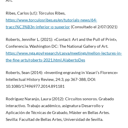
Art.
Ribes, Carlos (s.f.): Tórculos Ribes,
https://www.torculosribes.es/en/tutorials-news/64-
tracci%C3%B3n-inferior-o-superior
(Consultado el 2/07/2021)
Roberts, Jennifer L. (2021): «Contact: Art and the Pull of Print»,
Conferencia. Washington DC: The National Gallery of Art.
https://www.nga.gov/research/casva/meetings/mellon-lectures-in-
the-fine-arts/roberts-2021.html.AlabertoDes
Roberts, Sean (2014): «Inventing engraving in Vasari’s Florence»
Intellectual History Review, 24:3, pp 367-388, DOI:
10.1080/17496977.2014.891181
Rodríguez Naranjo, Laura (2012): Circuitos sonoros. Grabado
interactivo. Trabajo académico, asignatura Desarrollo y
Aplicación de Técnicas de Grabado, Máster en Bellas Artes.
Sevilla: Facultad de Bellas Artes, Universidad de Sevilla.