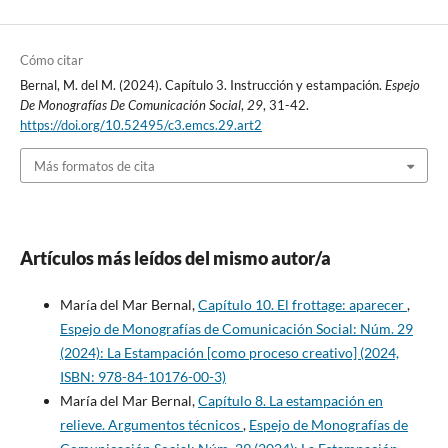
Cómo citar
Bernal, M. del M. (2024). Capítulo 3. Instrucción y estampación.
Espejo
De Monografías De Comunicación Social
,
29
, 31-42.
https://doi.org/10.52495/c3.emcs.29.art2
Más formatos de cita
Artículos más leídos del mismo autor/a
María del Mar Bernal,
Capítulo 10. El frottage: aparecer
,
Espejo de Monografías de Comunicación Social: Núm. 29
(2024): La Estampación [como proceso creativo] (2024,
ISBN: 978-84-10176-00-3)
María del Mar Bernal,
Capítulo 8. La estampación en
relieve. Argumentos técnicos
,
Espejo de Monografías de