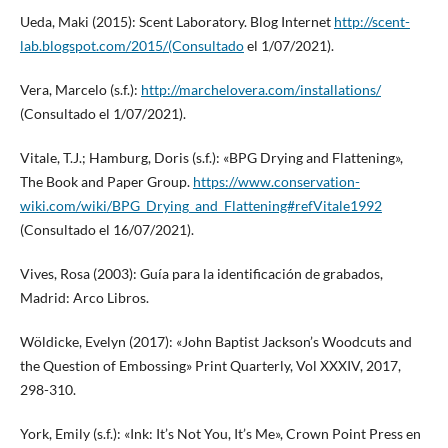
Ueda, Maki (2015): Scent Laboratory. Blog Internet
http://scent-
lab.blogspot.com/2015/(Consultado
el 1/07/2021).
Vera, Marcelo (s.f.):
http://marchelovera.com/installations/
(Consultado el 1/07/2021).
Vitale, T.J.; Hamburg, Doris (s.f.): «BPG Drying and Flattening»,
The Book and Paper Group.
https://www.conservation-
wiki.com/wiki/BPG_Drying_and_Flattening#refVitale1992
(Consultado el 16/07/2021).
Vives, Rosa (2003): Guía para la identificación de grabados,
Madrid: Arco Libros.
Wöldicke, Evelyn (2017): «John Baptist Jackson’s Woodcuts and
the Question of Embossing» Print Quarterly, Vol XXXIV, 2017,
298-310.
York, Emily (s.f.): «Ink: It’s Not You, It’s Me», Crown Point Press en