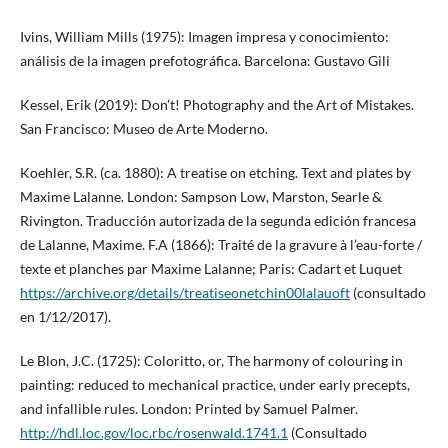
Ivins, William Mills (1975): Imagen impresa y conocimiento:
análisis de la imagen prefotográfica. Barcelona: Gustavo Gili
Kessel, Erik (2019): Don’t! Photography and the Art of Mistakes.
San Francisco: Museo de Arte Moderno.
Koehler, S.R. (ca. 1880): A treatise on etching. Text and plates by
Maxime Lalanne. London: Sampson Low, Marston, Searle &
Rivington. Traducción autorizada de la segunda edición francesa
de Lalanne, Maxime. F.A (1866): Traité de la gravure à l’eau-forte /
texte et planches par Maxime Lalanne; Paris: Cadart et Luquet
https://archive.org/details/treatiseonetchin00lalauoft
(consultado
en 1/12/2017).
Le Blon, J.C. (1725): Coloritto, or, The harmony of colouring in
painting: reduced to mechanical practice, under early precepts,
and infallible rules. London: Printed by Samuel Palmer.
http://hdl.loc.gov/loc.rbc/rosenwald.1741.1
(Consultado