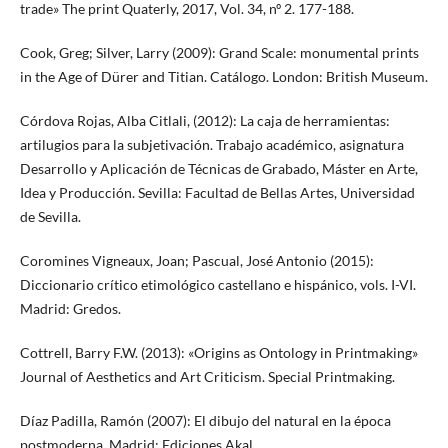
trade» The print Quaterly, 2017, Vol. 34, nº 2. 177-188.
Cook, Greg; Silver, Larry (2009): Grand Scale: monumental prints
in the Age of Dürer and Titian. Catálogo. London: British Museum.
Córdova Rojas, Alba Citlali, (2012): La caja de herramientas:
artilugios para la subjetivación. Trabajo académico, asignatura
Desarrollo y Aplicación de Técnicas de Grabado, Máster en Arte,
Idea y Producción. Sevilla: Facultad de Bellas Artes, Universidad
de Sevilla.
Coromines Vigneaux, Joan; Pascual, José Antonio (2015):
Diccionario crítico etimológico castellano e hispánico, vols. I-VI.
Madrid: Gredos.
Cottrell, Barry F.W. (2013): «Origins as Ontology in Printmaking»
Journal of Aesthetics and Art Criticism. Special Printmaking.
Díaz Padilla, Ramón (2007): El dibujo del natural en la época
postmoderna. Madrid: Ediciones Akal.