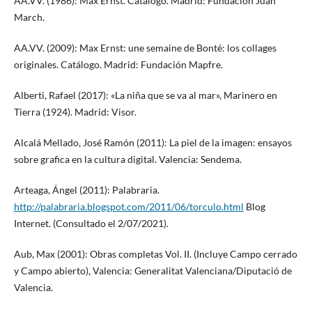
AA.VV. (1986): Max Ernst. Catálogo. Madrid: Fundación Juan
March.
AA.VV. (2009): Max Ernst: une semaine de Bonté: los collages
originales. Catálogo. Madrid: Fundación Mapfre.
Alberti, Rafael (2017): «La niña que se va al mar», Marinero en
Tierra (1924). Madrid: Visor.
Alcalá Mellado, José Ramón (2011): La piel de la imagen: ensayos
sobre grafica en la cultura digital. Valencia: Sendema.
Arteaga, Ángel (2011): Palabraria.
http://palabraria.blogspot.com/2011/06/torculo.html
Blog
Internet. (Consultado el 2/07/2021).
Aub, Max (2001): Obras completas Vol. II. (Incluye Campo cerrado
y Campo abierto), Valencia: Generalitat Valenciana/Diputació de
Valencia.