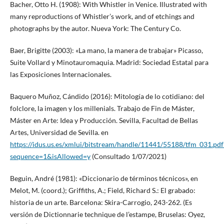
Bacher, Otto H. (1908): With Whistler in Venice. Illustrated with
many reproductions of Whistler’s work, and of etchings and
photographs by the autor. Nueva York: The Century Co.
Baer, Brigitte (2003): «La mano, la manera de trabajar» Picasso,
Suite Vollard y Minotauromaquia. Madrid: Sociedad Estatal para
las Exposiciones Internacionales.
Baquero Muñoz, Cándido (2016): Mitología de lo cotidiano: del
folclore, la imagen y los millenials. Trabajo de Fin de Máster,
Máster en Arte: Idea y Producción. Sevilla, Facultad de Bellas
Artes, Universidad de Sevilla. en
https://idus.us.es/xmlui/bitstream/handle/11441/55188/tfm_031.pdf
sequence=1&isAllowed=y
(Consultado 1/07/2021)
Beguin, André (1981): «Diccionario de términos técnicos», en
Melot, M. (coord.); Griffiths, A.; Field, Richard S.: El grabado:
historia de un arte. Barcelona: Skira-Carrogio, 243-262. (Es
versión de Dictionnarie technique de l’estampe, Bruselas: Oyez,