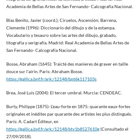
Academia de Bellas Artes de San Fernando- Calcografía Nacional.
Blas Benito, Javier (coord.); Ciruelos, Ascensión; Barrena,
Clemente (1996): Diccionario del dibujo y de la estampa.
Vocabulario y tesauro sobre las artes del dibujo, grabado,
litografía y serigrafía. Madrid: Real Academia de Bellas Artes de
San Fernando- Calcografía Nacional.
Bosse, Abraham (1645): Traicté des manieres de graver en taille
douce sur l’airin. Paris: Abraham Bosse.
https://gallica.bnf.fr/ark:/12148/bpt6k117103s
Brea, José Luis (2004): El tercer umbral. Murcia: CENDEAC.
Burty, Philippe (1875): L’eau-forte en 1875: quarante eaux-fortes
originales et inédites par quarante des artistes les plus distingués.
París: A. Cadart Éditeur, en
https://gallica.bnf.fr/ark:/12148/btv1b8527610g
(Consultado el
27/09/2018).