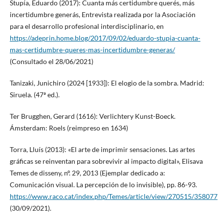
Stupía, Eduardo (2017): Cuanta más certidumbre querés, más
incertidumbre generás, Entrevista realizada por la Asociación
para el desarrollo profesional interdisciplinario, en
https://adeprin.home.blog/2017/09/02/eduardo-stupia-cuanta-
mas-certidumbre-queres-mas-incertidumbre-generas/
(Consultado el 28/06/2021)
Tanizaki, Junichiro (2024 [1933]): El elogio de la sombra. Madrid:
Siruela. (47ª ed.).
Ter Brugghen, Gerard (1616): Verlichtery Kunst-Boeck.
Ámsterdam: Roels (reimpreso en 1634)
Torra, Lluís (2013): «El arte de imprimir sensaciones. Las artes
gráficas se reinventan para sobrevivir al impacto digital», Elisava
Temes de disseny, nº. 29, 2013 (Ejemplar dedicado a:
Comunicación visual. La percepción de lo invisible), pp. 86-93.
https://www.raco.cat/index.php/Temes/article/view/270515/358077
(30/09/2021).