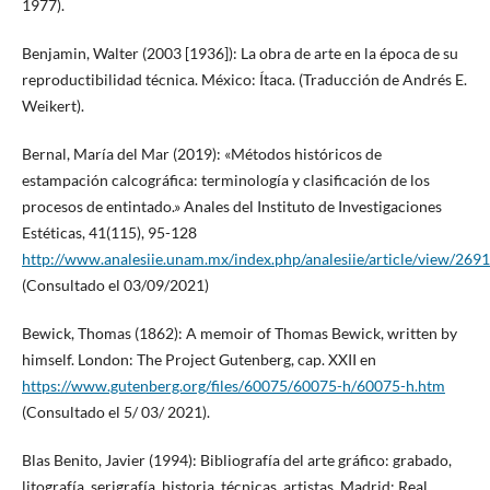
1977).
Benjamin, Walter (2003 [1936]): La obra de arte en la época de su
reproductibilidad técnica. México: Ítaca. (Traducción de Andrés E.
Weikert).
Bernal, María del Mar (2019): «Métodos históricos de
estampación calcográfica: terminología y clasificación de los
procesos de entintado.» Anales del Instituto de Investigaciones
Estéticas, 41(115), 95-128
http://www.analesiie.unam.mx/index.php/analesiie/article/view/2691
(Consultado el 03/09/2021)
Bewick, Thomas (1862): A memoir of Thomas Bewick, written by
himself. London: The Project Gutenberg, cap. XXII en
https://www.gutenberg.org/files/60075/60075-h/60075-h.htm
(Consultado el 5/ 03/ 2021).
Blas Benito, Javier (1994): Bibliografía del arte gráfico: grabado,
litografía, serigrafía, historia, técnicas, artistas. Madrid: Real