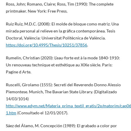
Ross, John; Romano, Claire; Ross, Tim (1990): The complete
printmaker. New York: Free Press.
Ruiz Ruiz, M.D.C. (2008): El molde de bloque como matriz. Una
mirada personal al relieve en la gráfica contemporánea. Tesis
Doctoral, València: Universitat Politècnica de València.
https://doi.org/10.4995/Thesis/10251/37856
.
Rumelin, Christian (2020): L’eau-forte est à la mode 1840-1910:
Un renouveau technique et esthétique au XIXe siècle. París:
Pagine d Arte.
Ruscelli, Girolamo (1555): Secreti del Reverendo Donno Alessio
Piemontese. Munich, The Bavarian State Library. (Digitalizado
14/03/1014)
http://www.edym.net/Materia_prima_textil_gratis/2p/matprim/cap0
1.htm
(Consultado el 12/01/2017).
Sáez del Álamo, M. Concepción (1989): El grabado a color por