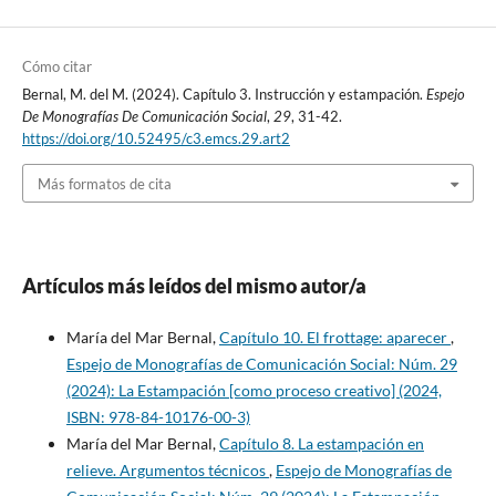
Cómo citar
Bernal, M. del M. (2024). Capítulo 3. Instrucción y estampación.
Espejo
De Monografías De Comunicación Social
,
29
, 31-42.
https://doi.org/10.52495/c3.emcs.29.art2
Más formatos de cita
Artículos más leídos del mismo autor/a
María del Mar Bernal,
Capítulo 10. El frottage: aparecer
,
Espejo de Monografías de Comunicación Social: Núm. 29
(2024): La Estampación [como proceso creativo] (2024,
ISBN: 978-84-10176-00-3)
María del Mar Bernal,
Capítulo 8. La estampación en
relieve. Argumentos técnicos
,
Espejo de Monografías de