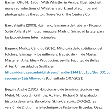
Bacher, Otto H. (1908): With Whistler in Venice. Illustrated with
many reproductions of Whistler’s work, and of etchings and
photographs by the autor. Nueva York: The Century Co.
Baer, Brigitte (2003): «La mano, la manera de trabajar» Picasso,
Suite Vollard y Minotauromaquia. Madrid: Sociedad Estatal para
las Exposiciones Internacionales.
Baquero Muñoz, Cándido (2016): Mitología de lo cotidiano: del
folclore, la imagen y los millenials. Trabajo de Fin de Máster,
Máster en Arte: Idea y Producción. Sevilla, Facultad de Bellas
Artes, Universidad de Sevilla. en
https://idus.us.es/xmlui/bitstream/handle/11441/55188/tfm_031.pdf
sequence=1&isAllowed=y
(Consultado 1/07/2021)
Beguin, André (1981): «Diccionario de términos técnicos», en
Melot, M. (coord.); Griffiths, A.; Field, Richard S.: El grabado:
historia de un arte. Barcelona: Skira-Carrogio, 243-262. (Es
versión de Dictionnarie technique de l’estampe, Bruselas: Oyez,