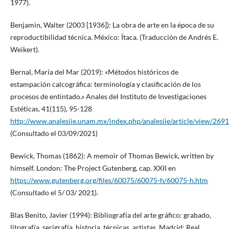
1977).
Benjamin, Walter (2003 [1936]): La obra de arte en la época de su
reproductibilidad técnica. México: Ítaca. (Traducción de Andrés E.
Weikert).
Bernal, María del Mar (2019): «Métodos históricos de
estampación calcográfica: terminología y clasificación de los
procesos de entintado.» Anales del Instituto de Investigaciones
Estéticas, 41(115), 95-128
http://www.analesiie.unam.mx/index.php/analesiie/article/view/2691
(Consultado el 03/09/2021)
Bewick, Thomas (1862): A memoir of Thomas Bewick, written by
himself. London: The Project Gutenberg, cap. XXII en
https://www.gutenberg.org/files/60075/60075-h/60075-h.htm
(Consultado el 5/ 03/ 2021).
Blas Benito, Javier (1994): Bibliografía del arte gráfico: grabado,
litografía, serigrafía, historia, técnicas, artistas. Madrid: Real