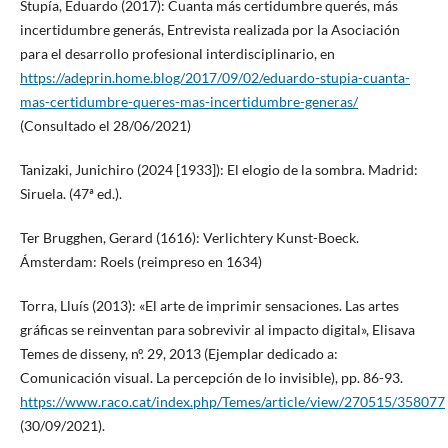
Stupía, Eduardo (2017): Cuanta más certidumbre querés, más
incertidumbre generás, Entrevista realizada por la Asociación
para el desarrollo profesional interdisciplinario, en
https://adeprin.home.blog/2017/09/02/eduardo-stupia-cuanta-
mas-certidumbre-queres-mas-incertidumbre-generas/
(Consultado el 28/06/2021)
Tanizaki, Junichiro (2024 [1933]): El elogio de la sombra. Madrid:
Siruela. (47ª ed.).
Ter Brugghen, Gerard (1616): Verlichtery Kunst-Boeck.
Ámsterdam: Roels (reimpreso en 1634)
Torra, Lluís (2013): «El arte de imprimir sensaciones. Las artes
gráficas se reinventan para sobrevivir al impacto digital», Elisava
Temes de disseny, nº. 29, 2013 (Ejemplar dedicado a:
Comunicación visual. La percepción de lo invisible), pp. 86-93.
https://www.raco.cat/index.php/Temes/article/view/270515/358077
(30/09/2021).