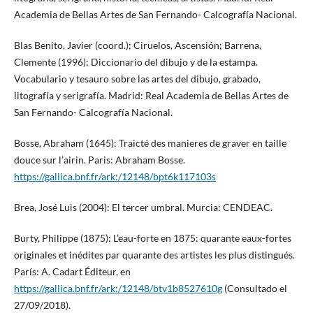
Academia de Bellas Artes de San Fernando- Calcografía Nacional.
Blas Benito, Javier (coord.); Ciruelos, Ascensión; Barrena,
Clemente (1996): Diccionario del dibujo y de la estampa.
Vocabulario y tesauro sobre las artes del dibujo, grabado,
litografía y serigrafía. Madrid: Real Academia de Bellas Artes de
San Fernando- Calcografía Nacional.
Bosse, Abraham (1645): Traicté des manieres de graver en taille
douce sur l’airin. Paris: Abraham Bosse.
https://gallica.bnf.fr/ark:/12148/bpt6k117103s
Brea, José Luis (2004): El tercer umbral. Murcia: CENDEAC.
Burty, Philippe (1875): L’eau-forte en 1875: quarante eaux-fortes
originales et inédites par quarante des artistes les plus distingués.
París: A. Cadart Éditeur, en
https://gallica.bnf.fr/ark:/12148/btv1b8527610g
(Consultado el
27/09/2018).