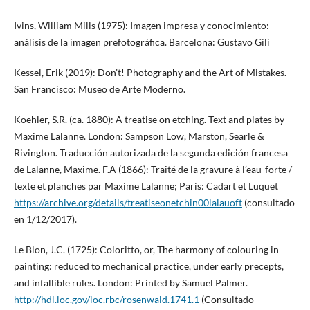
Ivins, William Mills (1975): Imagen impresa y conocimiento:
análisis de la imagen prefotográfica. Barcelona: Gustavo Gili
Kessel, Erik (2019): Don’t! Photography and the Art of Mistakes.
San Francisco: Museo de Arte Moderno.
Koehler, S.R. (ca. 1880): A treatise on etching. Text and plates by
Maxime Lalanne. London: Sampson Low, Marston, Searle &
Rivington. Traducción autorizada de la segunda edición francesa
de Lalanne, Maxime. F.A (1866): Traité de la gravure à l’eau-forte /
texte et planches par Maxime Lalanne; Paris: Cadart et Luquet
https://archive.org/details/treatiseonetchin00lalauoft
(consultado
en 1/12/2017).
Le Blon, J.C. (1725): Coloritto, or, The harmony of colouring in
painting: reduced to mechanical practice, under early precepts,
and infallible rules. London: Printed by Samuel Palmer.
http://hdl.loc.gov/loc.rbc/rosenwald.1741.1
(Consultado