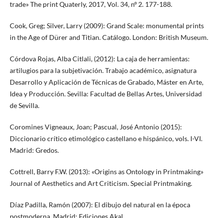
trade» The print Quaterly, 2017, Vol. 34, nº 2. 177-188.
Cook, Greg; Silver, Larry (2009): Grand Scale: monumental prints
in the Age of Dürer and Titian. Catálogo. London: British Museum.
Córdova Rojas, Alba Citlali, (2012): La caja de herramientas:
artilugios para la subjetivación. Trabajo académico, asignatura
Desarrollo y Aplicación de Técnicas de Grabado, Máster en Arte,
Idea y Producción. Sevilla: Facultad de Bellas Artes, Universidad
de Sevilla.
Coromines Vigneaux, Joan; Pascual, José Antonio (2015):
Diccionario crítico etimológico castellano e hispánico, vols. I-VI.
Madrid: Gredos.
Cottrell, Barry F.W. (2013): «Origins as Ontology in Printmaking»
Journal of Aesthetics and Art Criticism. Special Printmaking.
Díaz Padilla, Ramón (2007): El dibujo del natural en la época
postmoderna. Madrid: Ediciones Akal.