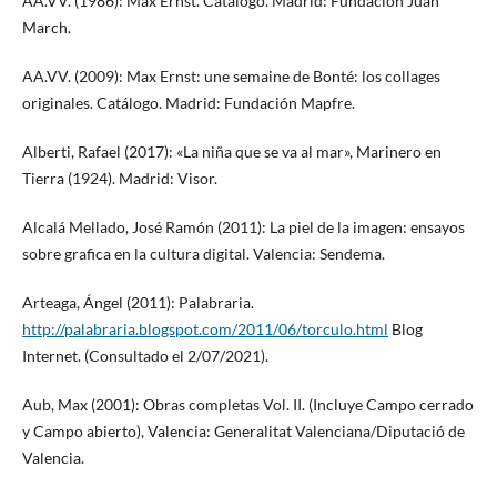
AA.VV. (1986): Max Ernst. Catálogo. Madrid: Fundación Juan
March.
AA.VV. (2009): Max Ernst: une semaine de Bonté: los collages
originales. Catálogo. Madrid: Fundación Mapfre.
Alberti, Rafael (2017): «La niña que se va al mar», Marinero en
Tierra (1924). Madrid: Visor.
Alcalá Mellado, José Ramón (2011): La piel de la imagen: ensayos
sobre grafica en la cultura digital. Valencia: Sendema.
Arteaga, Ángel (2011): Palabraria.
http://palabraria.blogspot.com/2011/06/torculo.html
Blog
Internet. (Consultado el 2/07/2021).
Aub, Max (2001): Obras completas Vol. II. (Incluye Campo cerrado
y Campo abierto), Valencia: Generalitat Valenciana/Diputació de
Valencia.