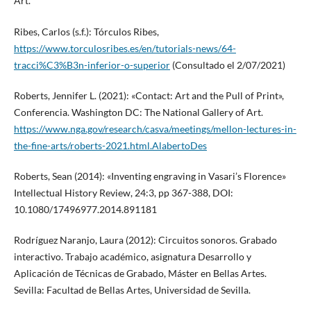
Art.
Ribes, Carlos (s.f.): Tórculos Ribes,
https://www.torculosribes.es/en/tutorials-news/64-
tracci%C3%B3n-inferior-o-superior
(Consultado el 2/07/2021)
Roberts, Jennifer L. (2021): «Contact: Art and the Pull of Print»,
Conferencia. Washington DC: The National Gallery of Art.
https://www.nga.gov/research/casva/meetings/mellon-lectures-in-
the-fine-arts/roberts-2021.html.AlabertoDes
Roberts, Sean (2014): «Inventing engraving in Vasari’s Florence»
Intellectual History Review, 24:3, pp 367-388, DOI:
10.1080/17496977.2014.891181
Rodríguez Naranjo, Laura (2012): Circuitos sonoros. Grabado
interactivo. Trabajo académico, asignatura Desarrollo y
Aplicación de Técnicas de Grabado, Máster en Bellas Artes.
Sevilla: Facultad de Bellas Artes, Universidad de Sevilla.