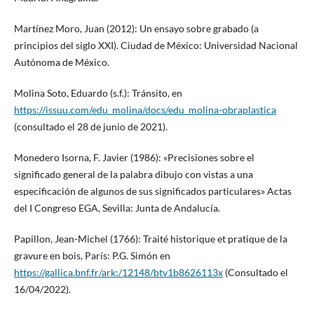
Martínez Moro, Juan (2012): Un ensayo sobre grabado (a
principios del siglo XXI). Ciudad de México: Universidad Nacional
Autónoma de México.
Molina Soto, Eduardo (s.f.): Tránsito, en
https://issuu.com/edu_molina/docs/edu_molina-obraplastica
(consultado el 28 de junio de 2021).
Monedero Isorna, F. Javier (1986): «Precisiones sobre el
significado general de la palabra dibujo con vistas a una
especificación de algunos de sus significados particulares» Actas
del I Congreso EGA, Sevilla: Junta de Andalucía.
Papillon, Jean-Michel (1766): Traité historique et pratique de la
gravure en bois, París: P.G. Simón en
https://gallica.bnf.fr/ark:/12148/btv1b8626113x
(Consultado el
16/04/2022).