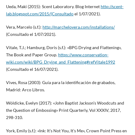
Ueda, Maki (2015): Scent Laboratory. Blog Internet
http://scent-
lab.blogspot.com/2015/(Consultado
el 1/07/2021).
Vera, Marcelo (s.f.):
http://marchelovera.com/installations/
(Consultado el 1/07/2021).
Vitale, T.J.; Hamburg, Doris (s.f.): «BPG Drying and Flattening»,
The Book and Paper Group.
https://www.conservation-
wiki.com/wiki/BPG_Drying_and_Flattening#refVitale1992
(Consultado el 16/07/2021).
Vives, Rosa (2003): Guía para la identificación de grabados,
Madrid: Arco Libros.
Wöldicke, Evelyn (2017): «John Baptist Jackson’s Woodcuts and
the Question of Embossing» Print Quarterly, Vol XXXIV, 2017,
298-310.
York, Emily (s.f.): «Ink: It’s Not You, It’s Me», Crown Point Press en