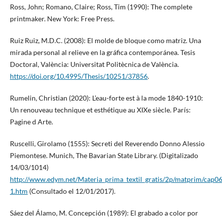
Ross, John; Romano, Claire; Ross, Tim (1990): The complete
printmaker. New York: Free Press.
Ruiz Ruiz, M.D.C. (2008): El molde de bloque como matriz. Una
mirada personal al relieve en la gráfica contemporánea. Tesis
Doctoral, València: Universitat Politècnica de València.
https://doi.org/10.4995/Thesis/10251/37856
.
Rumelin, Christian (2020): L’eau-forte est à la mode 1840-1910:
Un renouveau technique et esthétique au XIXe siècle. París:
Pagine d Arte.
Ruscelli, Girolamo (1555): Secreti del Reverendo Donno Alessio
Piemontese. Munich, The Bavarian State Library. (Digitalizado
14/03/1014)
http://www.edym.net/Materia_prima_textil_gratis/2p/matprim/cap0
1.htm
(Consultado el 12/01/2017).
Sáez del Álamo, M. Concepción (1989): El grabado a color por