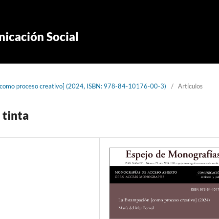
icación Social
[como proceso creativo] (2024, ISBN: 978-84-10176-00-3)
/
Artículos
 tinta