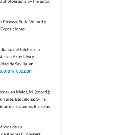
d photographs by the autor.
» Picasso, Suite Vollard y
 Exposiciones
iano: del folclore, la
ter en Arte: Idea y
idad de Sevilla. en
5188/tfm_031.pdf?
cos», en Melot, M. (coord.);
e un arte. Barcelona: Skira-
ique de l’estampe, Bruselas:
 época de su
 de Andrés E. Weikert).