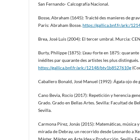
San Fernando- Calcografía Nacional.
Bosse, Abraham (1645): Traicté des manieres de graver
Paris: Abraham Bosse.
https://gallica.bnf.fr/ark:/1
Brea, José Luis (2004): El tercer umbral. Murcia: C
Burty, Philippe (1875): L’eau-forte en 1875: quarante 
inédites par quarante des artistes les plus distingués.
https://gallica.bnf.fr/ark:/12148/btv1b8527610g
(Con
Caballero Bonald, José Manuel (1992): Ágata ojo de
Cano Bevia, Rocío (2017): Repetición y herencia gene
Grado. Grado en Bellas Artes. Sevilla: Facultad de Be
Sevilla.
Carmona Pírez, Jonás (2015): Matemáticas, música y s
mirada de Debray, un recorrido desde Leonardo a Xen
Máster. Máster en Arte Idea y Producción. Sevilla. Fa