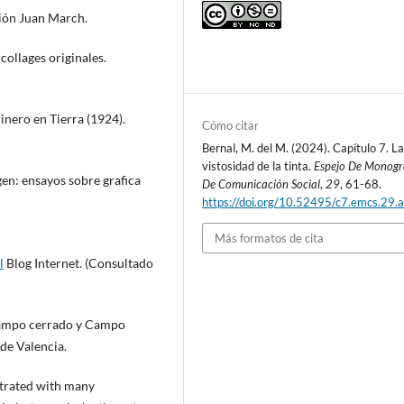
ión Juan March.
collages originales.
rinero en Tierra (1924).
Cómo citar
Bernal, M. del M. (2024). Capítulo 7. L
vistosidad de la tinta.
Espejo De Monogr
gen: ensayos sobre grafica
De Comunicación Social
,
29
, 61-68.
https://doi.org/10.52495/c7.emcs.29.a
Más formatos de cita
l
Blog Internet. (Consultado
 Campo cerrado y Campo
 de Valencia.
ustrated with many