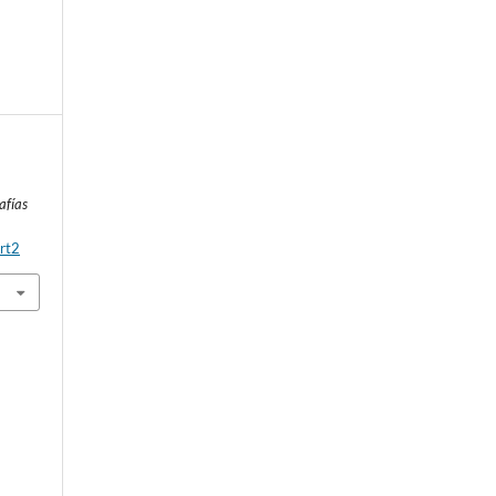
a
afías
rt2