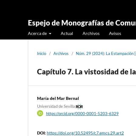
Espejo de Monografías de Comun
Acerca de
Actual
Archivos
Avisos
Inicio
/
Archivos
/
Núm. 29 (2024): La Estampación 
Capítulo 7. La vistosidad de la
María del Mar Bernal
Universidad de Sevilla
https://orcid.org/0000-0001-5203-6329
DOI:
https://doi.org/10.52495/c7.emcs.29.art2