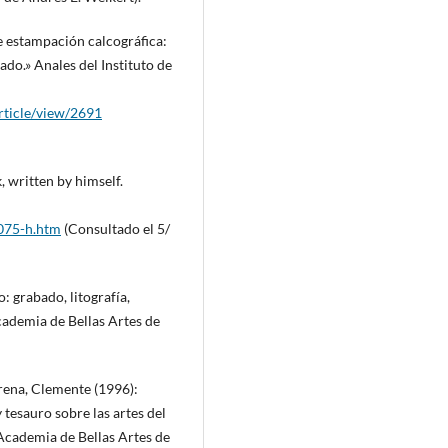
e estampación calcográfica:
ado.» Anales del Instituto de
rticle/view/2691
written by himself.
075-h.htm
(Consultado el 5/
o: grabado, litografía,
Academia de Bellas Artes de
rrena, Clemente (1996):
 tesauro sobre las artes del
l Academia de Bellas Artes de