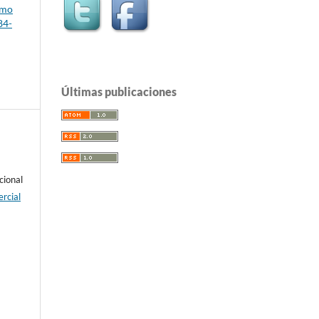
omo
84-
Últimas publicaciones
cional
rcial
e