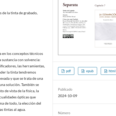
 de la tinta de grabado,
a en los conceptos técnicos
 sustancia con solvencia:
ificadores, las herramientas,
pdf
epub
html
nder la tinta tendremos
evada y que se trata de una
 una solución. También se
Publicado
 de vista de la física, la
2024-10-09
 cualidades ópticas que
ma de todo, la elección del
s tintas al agua.
Número