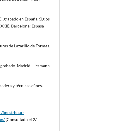
 El grabado en España. Siglos
XXXII). Barcelona: Espasa
uras de Lazarillo de Tormes.
y grabado. Madrid: Hermann
dera y técnicas afines.
r/finest-hour-
on/
(Consultado el 2/