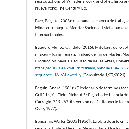
reproductions of Whistler’s work, and of etchings an
Nueva York: The Century Co.
Baer, Brigitte (2003): «La mano, la manera de trabajar
Minotauromaquia. Madrid: Sociedad Estatal para las
Internacionales.
Baquero Muñoz, Cándido (2016): Mitología de lo cotid
imagen y los millenials. Trabajo de Fin de Máster, Más
Producción. Sevilla, Facultad de Bellas Artes, Univers
https://idus.us.es/xmlui/bitstream/handle/11441/5
sequence=1&isAllowed=y
(Consultado 1/07/2021)
Beguin, André (1981): «Diccionario de términos técni
Griffiths, A.; Field, Richard S.: El grabado: historia d
Carrogio, 243-262. (Es versión de Dictionnarie techn
Oyez, 1977).
Benjamin, Walter (2003 [1936]): La obra de arte en la
reproductibilidad técnica. México: Ítaca. (Traducción