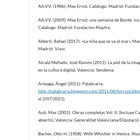
AA.VV. (1986): Max Ernst. Catálogo. Madrid: Fundac
AA.VV. (2009): Max Ernst: une semaine de Bonté: los 
Catálogo. Madrid: Fundación Mapfre.
Alberti, Rafael (2017): «La niña que se va al mar», Ma
Madrid: Visor.
Alcalá Mellado, José Ramón (2011): La piel de la ima
en la cultura digital. Valencia: Sendema.
Arteaga, Ángel (2011): Palabraria.
http://palabraria.blogspot.com/2011/06/torculo.htm
el 2/07/2021).
Aub, Max (2001): Obras completas Vol. II. (Incluye
abierto), Valencia: Generalitat Valenciana/Diputació
Bacher, Otto H. (1908): With Whistler in Venice. Ill