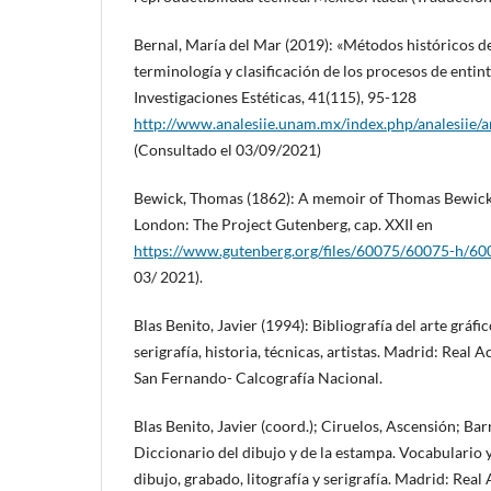
Bernal, María del Mar (2019): «Métodos históricos d
terminología y clasificación de los procesos de entint
Investigaciones Estéticas, 41(115), 95-128
http://www.analesiie.unam.mx/index.php/analesiie/a
(Consultado el 03/09/2021)
Bewick, Thomas (1862): A memoir of Thomas Bewick, 
London: The Project Gutenberg, cap. XXII en
https://www.gutenberg.org/files/60075/60075-h/60
03/ 2021).
Blas Benito, Javier (1994): Bibliografía del arte gráfic
serigrafía, historia, técnicas, artistas. Madrid: Real 
San Fernando- Calcografía Nacional.
Blas Benito, Javier (coord.); Ciruelos, Ascensión; Ba
Diccionario del dibujo y de la estampa. Vocabulario y
dibujo, grabado, litografía y serigrafía. Madrid: Rea