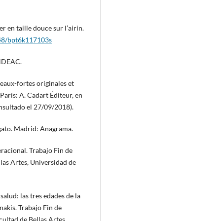
 en taille douce sur l’airin.
2148/bpt6k117103s
ENDEAC.
eaux-fortes originales et
 París: A. Cadart Éditeur, en
sultado el 27/09/2018).
 gato. Madrid: Anagrama.
racional. Trabajo Fin de
llas Artes, Universidad de
alud: las tres edades de la
akis. Trabajo Fin de
cultad de Bellas Artes,