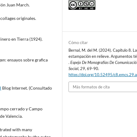
ión Juan March.
collages originales.
rinero en Tierra (1924).
Cómo citar
Bernal, M. del M. (2024). Capítulo 8. L
estampación en relieve. Argumentos té
gen: ensayos sobre grafica
.
Espejo De Monografías De Comunicació
Social
,
29
, 69-90.
https://doi.org/10.52495/c8.emcs.29.a
Más formatos de cita
l
Blog Internet. (Consultado
 Campo cerrado y Campo
 de Valencia.
ustrated with many
d photographs by the autor.