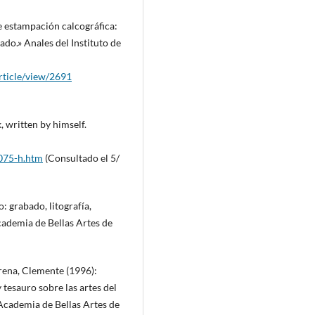
e estampación calcográfica:
ado.» Anales del Instituto de
rticle/view/2691
written by himself.
075-h.htm
(Consultado el 5/
o: grabado, litografía,
Academia de Bellas Artes de
rrena, Clemente (1996):
 tesauro sobre las artes del
l Academia de Bellas Artes de