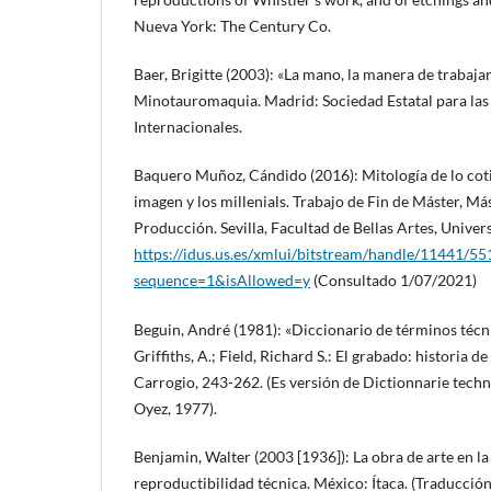
Nueva York: The Century Co.
Baer, Brigitte (2003): «La mano, la manera de trabajar
Minotauromaquia. Madrid: Sociedad Estatal para las
Internacionales.
Baquero Muñoz, Cándido (2016): Mitología de lo cotid
imagen y los millenials. Trabajo de Fin de Máster, Más
Producción. Sevilla, Facultad de Bellas Artes, Univers
https://idus.us.es/xmlui/bitstream/handle/11441/5
sequence=1&isAllowed=y
(Consultado 1/07/2021)
Beguin, André (1981): «Diccionario de términos técni
Griffiths, A.; Field, Richard S.: El grabado: historia d
Carrogio, 243-262. (Es versión de Dictionnarie techn
Oyez, 1977).
Benjamin, Walter (2003 [1936]): La obra de arte en la
reproductibilidad técnica. México: Ítaca. (Traducción