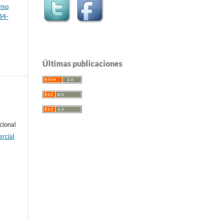
omo
84-
Últimas publicaciones
cional
rcial
e