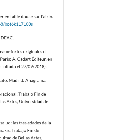
 en taille douce sur l’airin.
2148/bpt6k117103s
ENDEAC.
eaux-fortes originales et
 París: A. Cadart Éditeur, en
sultado el 27/09/2018).
 gato. Madrid: Anagrama.
racional. Trabajo Fin de
llas Artes, Universidad de
alud: las tres edades de la
akis. Trabajo Fin de
cultad de Bellas Artes,