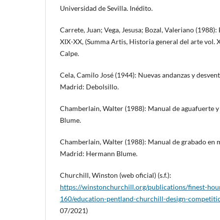
Universidad de Sevilla. Inédito.
Carrete, Juan; Vega, Jesusa; Bozal, Valeriano (1988):
XIX-XX, (Summa Artis, Historia general del arte vol. 
Calpe.
Cela, Camilo José (1944): Nuevas andanzas y desvent
Madrid: Debolsillo.
Chamberlain, Walter (1988): Manual de aguafuerte 
Blume.
Chamberlain, Walter (1988): Manual de grabado en ma
Madrid: Hermann Blume.
Churchill, Winston (web oficial) (s.f.):
https://winstonchurchill.org/publications/finest-hou
160/education-pentland-churchill-design-competiti
07/2021)