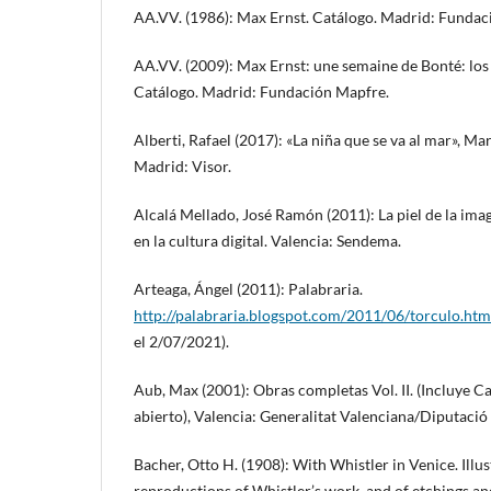
AA.VV. (1986): Max Ernst. Catálogo. Madrid: Fundac
AA.VV. (2009): Max Ernst: une semaine de Bonté: los 
Catálogo. Madrid: Fundación Mapfre.
Alberti, Rafael (2017): «La niña que se va al mar», Ma
Madrid: Visor.
Alcalá Mellado, José Ramón (2011): La piel de la ima
en la cultura digital. Valencia: Sendema.
Arteaga, Ángel (2011): Palabraria.
http://palabraria.blogspot.com/2011/06/torculo.htm
el 2/07/2021).
Aub, Max (2001): Obras completas Vol. II. (Incluye
abierto), Valencia: Generalitat Valenciana/Diputació
Bacher, Otto H. (1908): With Whistler in Venice. Ill
reproductions of Whistler’s work, and of etchings an