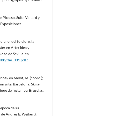
» Picasso, Suite Vollard y
 Exposiciones
iano: del folclore, la
ter en Arte: Idea y
idad de Sevilla. en
5188/tfm_031.pdf?
cos», en Melot, M. (coord.);
e un arte. Barcelona: Skira-
ique de l’estampe, Bruselas:
 época de su
 de Andrés E. Weikert).