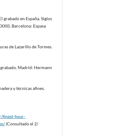
 El grabado en España. Siglos
XXXII). Barcelona: Espasa
uras de Lazarillo de Tormes.
y grabado. Madrid: Hermann
dera y técnicas afines.
r/finest-hour-
on/
(Consultado el 2/