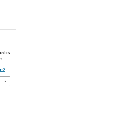
a
cnicos
n
rt2