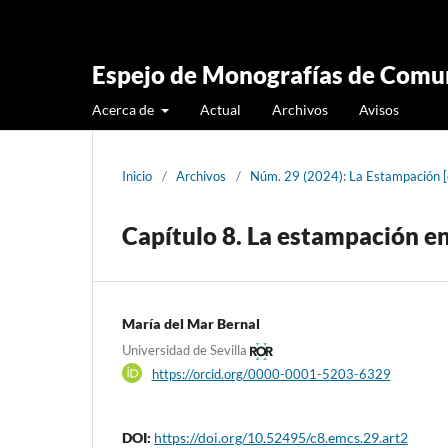
Espejo de Monografías de Comun
Acerca de
Actual
Archivos
Avisos
Inicio
/
Archivos
/
Núm. 29 (2024): La Estampación 
Capítulo 8. La estampación e
María del Mar Bernal
Universidad de Sevilla
https://orcid.org/0000-0001-5203-6329
DOI:
https://doi.org/10.52495/c8.emcs.29.art2