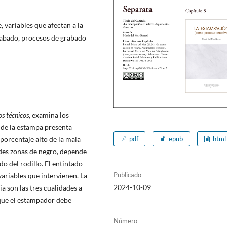
, variables que afectan a la
grabado, procesos de grabado
s técnicos
, examina los
 de la estampa presenta
 porcentaje alto de la mala
pdf
epub
html
des zonas de negro, depende
do del rodillo. El entintado
Publicado
 variables que intervienen. La
2024-10-09
a son las tres cualidades a
 que el estampador debe
Número