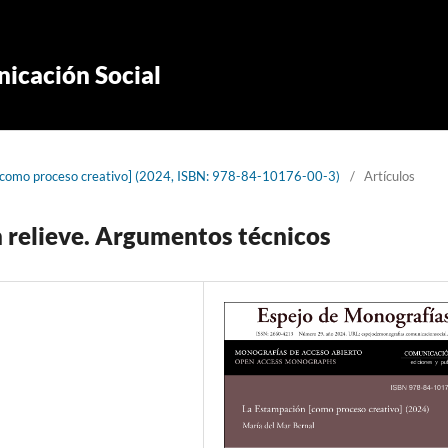
icación Social
[como proceso creativo] (2024, ISBN: 978-84-10176-00-3)
/
Artículos
n relieve. Argumentos técnicos