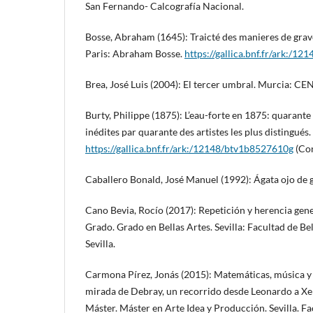
San Fernando- Calcografía Nacional.
Bosse, Abraham (1645): Traicté des manieres de graver
Paris: Abraham Bosse.
https://gallica.bnf.fr/ark:/1
Brea, José Luis (2004): El tercer umbral. Murcia: C
Burty, Philippe (1875): L’eau-forte en 1875: quarante 
inédites par quarante des artistes les plus distingués.
https://gallica.bnf.fr/ark:/12148/btv1b8527610g
(Con
Caballero Bonald, José Manuel (1992): Ágata ojo de
Cano Bevia, Rocío (2017): Repetición y herencia gene
Grado. Grado en Bellas Artes. Sevilla: Facultad de Be
Sevilla.
Carmona Pírez, Jonás (2015): Matemáticas, música y s
mirada de Debray, un recorrido desde Leonardo a Xen
Máster. Máster en Arte Idea y Producción. Sevilla. Fa