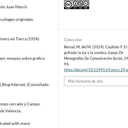
ión Juan March.
collages originales.
rinero en Tierra (1924).
Cómo citar
Bernal, M. del M. (2024). Capítulo 9. El
gofrado: la luz y la sombra.
Espejo De
gen: ensayos sobre grafica
Monografías De Comunicación Social
,
2
94.
https://doi.org/10.52495/c9.emcs.29.a
Más formatos de cita
l
Blog Internet. (Consultado
 Campo cerrado y Campo
 de Valencia.
ustrated with many