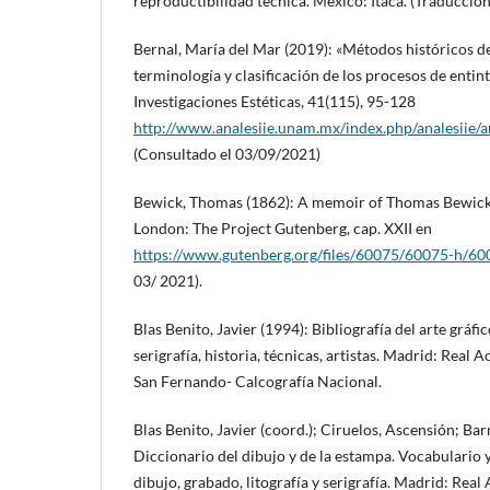
reproductibilidad técnica. México: Ítaca. (Traducción
Bernal, María del Mar (2019): «Métodos históricos d
terminología y clasificación de los procesos de entint
Investigaciones Estéticas, 41(115), 95-128
http://www.analesiie.unam.mx/index.php/analesiie/a
(Consultado el 03/09/2021)
Bewick, Thomas (1862): A memoir of Thomas Bewick, 
London: The Project Gutenberg, cap. XXII en
https://www.gutenberg.org/files/60075/60075-h/60
03/ 2021).
Blas Benito, Javier (1994): Bibliografía del arte gráfic
serigrafía, historia, técnicas, artistas. Madrid: Real 
San Fernando- Calcografía Nacional.
Blas Benito, Javier (coord.); Ciruelos, Ascensión; Ba
Diccionario del dibujo y de la estampa. Vocabulario y
dibujo, grabado, litografía y serigrafía. Madrid: Rea