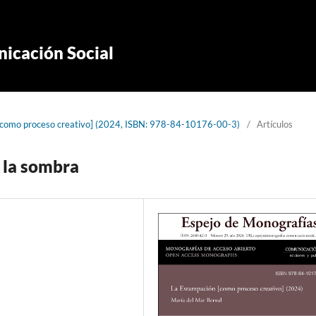
icación Social
[como proceso creativo] (2024, ISBN: 978-84-10176-00-3)
/
Artículos
y la sombra