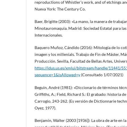
reproductions of Whistler’s work, and of etchings an
Nueva York: The Century Co.
Baer, Brigitte (2003): «La mano, la manera de trabajar
Minotauromaquia. Madrid: Sociedad Estatal para las
Internacionales.
Baquero Muñoz, Cándido (2016): Mitología de lo cotid
imagen y los millenials. Trabajo de Fin de Máster, Más
Producción. Sevilla, Facultad de Bellas Artes, Univers
https://idus.us.es/xmlui/bitstream/handle/11441/5
sequence=1&isAllowed=y
(Consultado 1/07/2021)
Beguin, André (1981): «Diccionario de términos técni
Griffiths, A.; Field, Richard S.: El grabado: historia d
Carrogio, 243-262. (Es versión de Dictionnarie techn
Oyez, 1977).
Benjamin, Walter (2003 [1936]): La obra de arte en la