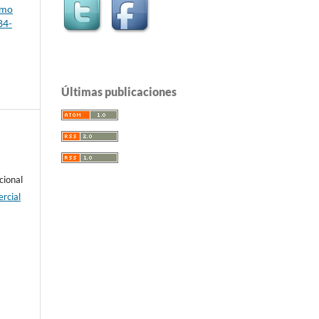
omo
84-
Últimas publicaciones
cional
rcial
e