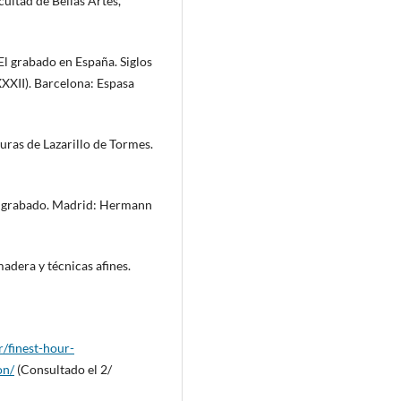
cultad de Bellas Artes,
 El grabado en España. Siglos
XXXII). Barcelona: Espasa
uras de Lazarillo de Tormes.
y grabado. Madrid: Hermann
dera y técnicas afines.
r/finest-hour-
on/
(Consultado el 2/