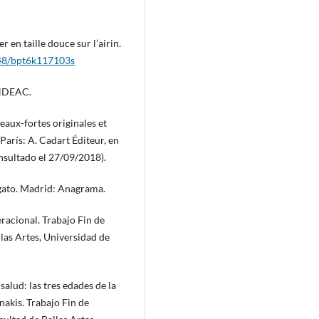
 en taille douce sur l’airin.
2148/bpt6k117103s
ENDEAC.
eaux-fortes originales et
 París: A. Cadart Éditeur, en
sultado el 27/09/2018).
 gato. Madrid: Anagrama.
racional. Trabajo Fin de
llas Artes, Universidad de
alud: las tres edades de la
akis. Trabajo Fin de