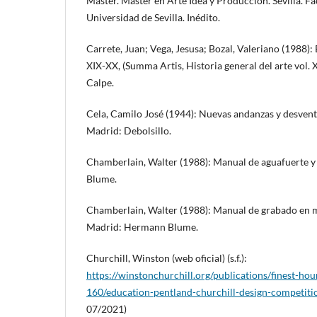
Máster. Máster en Arte Idea y Producción. Sevilla. Fa
Universidad de Sevilla. Inédito.
Carrete, Juan; Vega, Jesusa; Bozal, Valeriano (1988):
XIX-XX, (Summa Artis, Historia general del arte vol. 
Calpe.
Cela, Camilo José (1944): Nuevas andanzas y desvent
Madrid: Debolsillo.
Chamberlain, Walter (1988): Manual de aguafuerte 
Blume.
Chamberlain, Walter (1988): Manual de grabado en ma
Madrid: Hermann Blume.
Churchill, Winston (web oficial) (s.f.):
https://winstonchurchill.org/publications/finest-hou
160/education-pentland-churchill-design-competiti
07/2021)