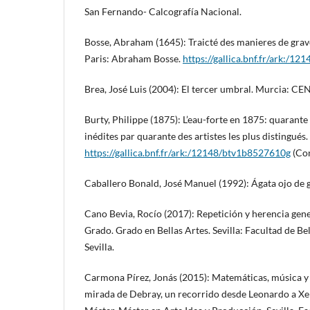
San Fernando- Calcografía Nacional.
Bosse, Abraham (1645): Traicté des manieres de graver
Paris: Abraham Bosse.
https://gallica.bnf.fr/ark:/1
Brea, José Luis (2004): El tercer umbral. Murcia: C
Burty, Philippe (1875): L’eau-forte en 1875: quarante 
inédites par quarante des artistes les plus distingués.
https://gallica.bnf.fr/ark:/12148/btv1b8527610g
(Con
Caballero Bonald, José Manuel (1992): Ágata ojo de
Cano Bevia, Rocío (2017): Repetición y herencia gene
Grado. Grado en Bellas Artes. Sevilla: Facultad de Be
Sevilla.
Carmona Pírez, Jonás (2015): Matemáticas, música y s
mirada de Debray, un recorrido desde Leonardo a Xen