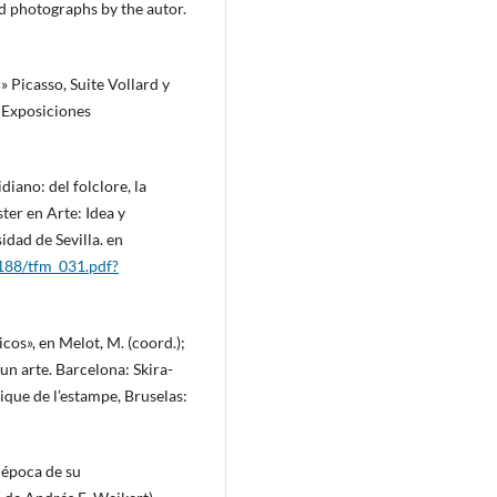
d photographs by the autor.
» Picasso, Suite Vollard y
 Exposiciones
iano: del folclore, la
ter en Arte: Idea y
idad de Sevilla. en
5188/tfm_031.pdf?
cos», en Melot, M. (coord.);
e un arte. Barcelona: Skira-
ique de l’estampe, Bruselas:
 época de su