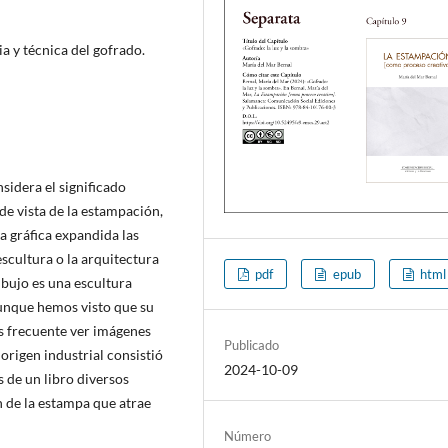
ia y técnica del gofrado.
sidera el significado
de vista de la estampación,
la gráfica expandida las
escultura o la arquitectura
pdf
epub
html
ibujo es una escultura
Aunque hemos visto que su
 es frecuente ver imágenes
Publicado
origen industrial consistió
2024-10-09
 de un libro diversos
 de la estampa que atrae
Número