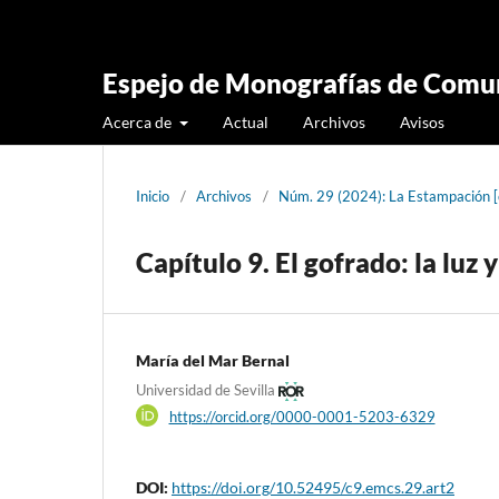
Espejo de Monografías de Comun
Acerca de
Actual
Archivos
Avisos
Inicio
/
Archivos
/
Núm. 29 (2024): La Estampación 
Capítulo 9. El gofrado: la luz 
María del Mar Bernal
Universidad de Sevilla
https://orcid.org/0000-0001-5203-6329
DOI:
https://doi.org/10.52495/c9.emcs.29.art2