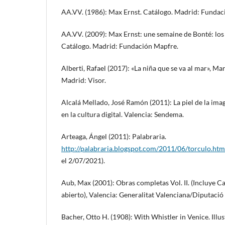
AA.VV. (1986): Max Ernst. Catálogo. Madrid: Fundac
AA.VV. (2009): Max Ernst: une semaine de Bonté: los 
Catálogo. Madrid: Fundación Mapfre.
Alberti, Rafael (2017): «La niña que se va al mar», Ma
Madrid: Visor.
Alcalá Mellado, José Ramón (2011): La piel de la ima
en la cultura digital. Valencia: Sendema.
Arteaga, Ángel (2011): Palabraria.
http://palabraria.blogspot.com/2011/06/torculo.htm
el 2/07/2021).
Aub, Max (2001): Obras completas Vol. II. (Incluye
abierto), Valencia: Generalitat Valenciana/Diputació
Bacher, Otto H. (1908): With Whistler in Venice. Ill