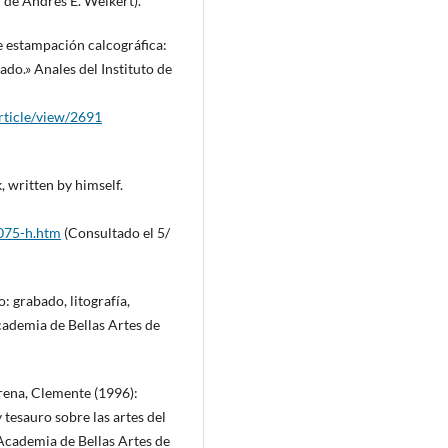
 de Andrés E. Weikert).
e estampación calcográfica:
ado.» Anales del Instituto de
rticle/view/2691
written by himself.
075-h.htm
(Consultado el 5/
o: grabado, litografía,
Academia de Bellas Artes de
rrena, Clemente (1996):
 tesauro sobre las artes del
l Academia de Bellas Artes de