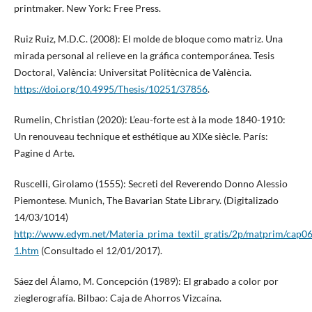
printmaker. New York: Free Press.
Ruiz Ruiz, M.D.C. (2008): El molde de bloque como matriz. Una
mirada personal al relieve en la gráfica contemporánea. Tesis
Doctoral, València: Universitat Politècnica de València.
https://doi.org/10.4995/Thesis/10251/37856
.
Rumelin, Christian (2020): L’eau-forte est à la mode 1840-1910:
Un renouveau technique et esthétique au XIXe siècle. París:
Pagine d Arte.
Ruscelli, Girolamo (1555): Secreti del Reverendo Donno Alessio
Piemontese. Munich, The Bavarian State Library. (Digitalizado
14/03/1014)
http://www.edym.net/Materia_prima_textil_gratis/2p/matprim/cap0
1.htm
(Consultado el 12/01/2017).
Sáez del Álamo, M. Concepción (1989): El grabado a color por
zieglerografía. Bilbao: Caja de Ahorros Vizcaína.