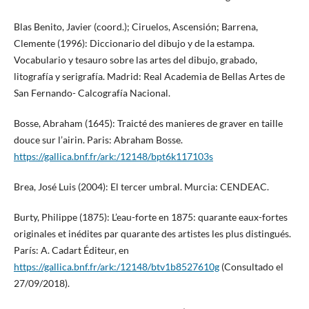
Blas Benito, Javier (coord.); Ciruelos, Ascensión; Barrena,
Clemente (1996): Diccionario del dibujo y de la estampa.
Vocabulario y tesauro sobre las artes del dibujo, grabado,
litografía y serigrafía. Madrid: Real Academia de Bellas Artes de
San Fernando- Calcografía Nacional.
Bosse, Abraham (1645): Traicté des manieres de graver en taille
douce sur l’airin. Paris: Abraham Bosse.
https://gallica.bnf.fr/ark:/12148/bpt6k117103s
Brea, José Luis (2004): El tercer umbral. Murcia: CENDEAC.
Burty, Philippe (1875): L’eau-forte en 1875: quarante eaux-fortes
originales et inédites par quarante des artistes les plus distingués.
París: A. Cadart Éditeur, en
https://gallica.bnf.fr/ark:/12148/btv1b8527610g
(Consultado el
27/09/2018).