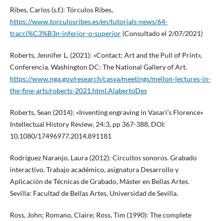
Ribes, Carlos (s.f.): Tórculos Ribes,
https://www.torculosribes.es/en/tutorials-news/64-
tracci%C3%B3n-inferior-o-superior
(Consultado el 2/07/2021)
Roberts, Jennifer L. (2021): «Contact: Art and the Pull of Print»,
Conferencia. Washington DC: The National Gallery of Art.
https://www.nga.gov/research/casva/meetings/mellon-lectures-in-
the-fine-arts/roberts-2021.html.AlabertoDes
Roberts, Sean (2014): «Inventing engraving in Vasari’s Florence»
Intellectual History Review, 24:3, pp 367-388, DOI:
10.1080/17496977.2014.891181
Rodríguez Naranjo, Laura (2012): Circuitos sonoros. Grabado
interactivo. Trabajo académico, asignatura Desarrollo y
Aplicación de Técnicas de Grabado, Máster en Bellas Artes.
Sevilla: Facultad de Bellas Artes, Universidad de Sevilla.
Ross, John; Romano, Claire; Ross, Tim (1990): The complete