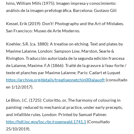
Ivins, William Mills (1975): Imagen impresa y conocimiento:
análisis de la imagen prefotográfica. Barcelona: Gustavo Gili
Kessel, Erik (2019): Don’t! Photography and the Art of Mistakes.
San Francisco: Museo de Arte Moderno.
Koehler, S.R. (ca. 1880): A treatise on etching. Text and plates by
Maxime Lalanne. London: Sampson Low, Marston, Searle &
Rivington. Traducción autorizada de la segunda edición francesa
de Lalanne, Maxime. F.A (1866): Traité de la gravure à l’eau-forte /
texte et planches par Maxime Lalanne; Paris: Cadart et Luquet
https://archive.org/details/treatiseonetchin00lalauoft
(consultado
en 1/12/2017).
Le Blon, J.C. (1725): Coloritto, or, The harmony of colouring in
painting: reduced to mechanical practice, under early precepts,
and infallible rules. London: Printed by Samuel Palmer.
http://hdl.loc.gov/loc.rbc/rosenwald.1741.1
(Consultado
25/10/2019).