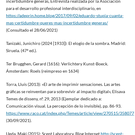
incertidumbre generás, Entrevista realizada por la Asociación
para el desarrollo profesional interdisciplinario, en
https://adeprin.home.blog/2017/09/02/eduardo-stupia-cuanta-
mas-certidumbre-queres-mas-incertidumbre-generas/
(Consultado el 28/06/2021)
Tanizaki, Junichiro (2024 [1933]): El elogio de la sombra. Madrid:
Siruela. (47ª ed.).
Ter Brugghen, Gerard (1616): Verlichtery Kunst-Boeck.
Ámsterdam: Roels (reimpreso en 1634)
Torra, Lluís (2013): «El arte de imprimir sensaciones. Las artes
gráficas se reinventan para sobrevivir al impacto digital», Elisava
Temes de disseny, nº. 29, 2013 (Ejemplar dedicado a:
Comunicación visual. La percepción de lo invisible), pp. 86-93.
https://www.raco.cat/index.php/Temes/article/view/270515/358077
(30/09/2021).
Ueda, Maki (2015): Scent Laboratory. Blog Internet
http://scent-