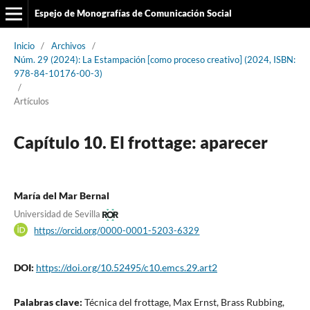
Espejo de Monografías de Comunicación Social
Inicio
/
Archivos
/
Núm. 29 (2024): La Estampación [como proceso creativo] (2024, ISBN:
978-84-10176-00-3)
/
Artículos
Capítulo 10. El frottage: aparecer
María del Mar Bernal
Universidad de Sevilla
https://orcid.org/0000-0001-5203-6329
DOI:
https://doi.org/10.52495/c10.emcs.29.art2
Palabras clave:
Técnica del frottage, Max Ernst, Brass Rubbing,