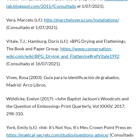
lab.blogspot.com/2015/(Consultado
el 1/07/2021).
Vera, Marcelo (s.f.):
http://marchelovera.com/installations/
(Consultado el 1/07/2021).
Vitale, T.J.; Hamburg, Doris (s.f.): «BPG Drying and Flattening»,
The Book and Paper Group.
https://www.conservation-
wiki.com/wiki/BPG_Drying_and_Flattening#refVitale1992
(Consultado el 16/07/2021).
Vives, Rosa (2003): Guía para la identificación de grabados,
Madrid: Arco Libros.
Wöldicke, Evelyn (2017): «John Baptist Jackson’s Woodcuts and
the Question of Embossing» Print Quarterly, Vol XXXIV, 2017,
298-310.
York, Emily (s.f.): «Ink: It’s Not You, It’s Me», Crown Point Press en
https://magical-secrets.com/studio/questions-advice/
(Consultado