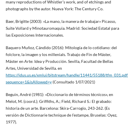
many reproductions of Whistler’s work, and of etchings and
photographs by the autor. Nueva York: The Century Co.
Baer, Brigitte (2003): «La mano, la manera de trabajar» Picasso,
Suite Vollard y Minotauromaquia. Madrid: Sociedad Estatal para
las Exposiciones Internacionales.
Baquero Muñoz, Cándido (2016): Mitología de lo cotidiano: del
folclore, la imagen y los millenials. Trabajo de Fin de Máster,
Máster en Arte: Idea y Producción. Sevilla, Facultad de Bellas
Artes, Universidad de Sevilla. en
https://idus.us.es/xmlui/bitstream/handle/11441/55188/tfm_031.pdf
sequence=1&isAllowed=y
(Consultado 1/07/2021)
Beguin, André (1981): «Diccionario de términos técnicos», en
Melot, M. (coord.); Griffiths, A.; Field, Richard S.: El grabado:
historia de un arte. Barcelona: Skira-Carrogio, 243-262. (Es
versión de Dictionnarie technique de l’estampe, Bruselas: Oyez,
1977).