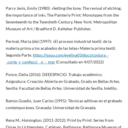
Parry Jenis, Emily (1980): «Setting the tone. The revival of etching,
the importance of ink», The Painterly Print: Monotypes from the
Seventeenth to the Twentieth Century, New York: Metropolitan
Museum of Art / Bradford D. Kelleher Publisher.
Perinat, María (de) (1997): «El proceso industrial textil: de la
materia prima a los acabados de las telas» Materia prima textil.
Segunda Parte.
https://issuu.com/evelina03/docs/costura_-
_corte_y_confecci__n_-_mar
(Consultado en 4/07/2022)
Ponce, Delia (2016): DEEESPACIO. Trabajo académico.
Asignatura: Creación Abierta en Grabado, Grado en Bellas Artes.
Sevilla: Facultad de Bellas Artes. Universidad de Sevilla. Inédito.
Ramos Guadix, Juan Carlos (1991): Técnicas aditivas en el grabado
contemporáneo. Granada: Universidad de Granada.
Rena M., Hoisington, (2011-2012): Print by Print: Series from
Dürer to Lichtenstein. Catálogo. Baltimore: Baltimore Museum of