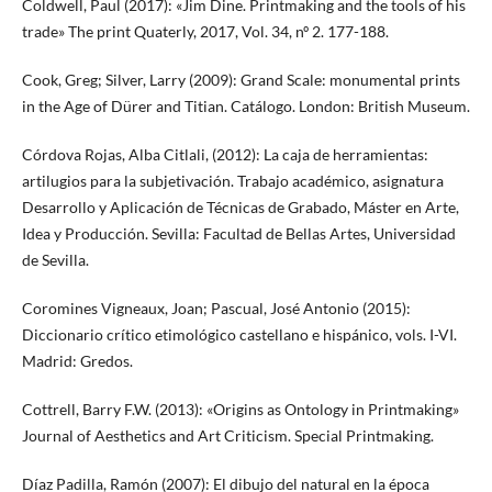
Coldwell, Paul (2017): «Jim Dine. Printmaking and the tools of his
trade» The print Quaterly, 2017, Vol. 34, nº 2. 177-188.
Cook, Greg; Silver, Larry (2009): Grand Scale: monumental prints
in the Age of Dürer and Titian. Catálogo. London: British Museum.
Córdova Rojas, Alba Citlali, (2012): La caja de herramientas:
artilugios para la subjetivación. Trabajo académico, asignatura
Desarrollo y Aplicación de Técnicas de Grabado, Máster en Arte,
Idea y Producción. Sevilla: Facultad de Bellas Artes, Universidad
de Sevilla.
Coromines Vigneaux, Joan; Pascual, José Antonio (2015):
Diccionario crítico etimológico castellano e hispánico, vols. I-VI.
Madrid: Gredos.
Cottrell, Barry F.W. (2013): «Origins as Ontology in Printmaking»
Journal of Aesthetics and Art Criticism. Special Printmaking.
Díaz Padilla, Ramón (2007): El dibujo del natural en la época