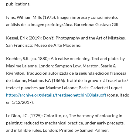
publications.
Ivins, William Mills (1975): Imagen impresa y conocimiento:
análisis de la imagen prefotográfica. Barcelona: Gustavo Gili
Kessel, Erik (2019): Don’t! Photography and the Art of Mistakes.
San Francisco: Museo de Arte Moderno.
Koehler, S.R. (ca. 1880): A treatise on etching. Text and plates by
Maxime Lalanne. London: Sampson Low, Marston, Searle &
Rivington. Traducción autorizada de la segunda edición francesa
de Lalanne, Maxime. F.A (1866): Traité de la gravure à l’eau-forte /
texte et planches par Maxime Lalanne; Paris: Cadart et Luquet
https://archive.org/details/treatiseonetchin00lalauoft
(consultado
en 1/12/2017).
Le Blon, J.C. (1725): Coloritto, or, The harmony of colouring in
painting: reduced to mechanical practice, under early precepts,
and infallible rules. London: Printed by Samuel Palmer.