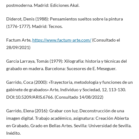
postmoderna. Madrid: Ediciones Akal.
Diderot, Denis (1988): Pensamientos sueltos sobre la pintura
(1776-1777). Madrid: Tecnos.
Factum Arte,
https://www.factum-arte.com/
(Consultado el
28/09/2021)
García Larraya, Tomás (1979): Xilografía: historia y técnicas del
grabado en madera. Barcelona: Sucesores de E. Meseguer.
Garrido, Coca (2000): «Trayectoria, metodología y funciones de un
gabinete de grabados» Arte, Individuo y Sociedad, 12, 113-130.
DOI:10.5209/ARIS.6766. (Consultado 14/08/2022)
Garrido, Elena (2016): Grabar con luz. Deconstrucción de una
imagen digital. Trabajo académico, asignatura: Creación Abierta
en Grabado, Grado en Bellas Artes. Sevilla: Universidad de Sevilla.
Inédito.