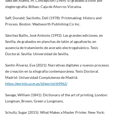
Sáez del Álamo, M. Concepción (1989): El grabado a color por
zieglerografía. Bilbao: Caja de Ahorros Vizcaína.
Saff, Donald; Sacilotto, Deli (1978): Printmaking: History and
Process. Boston: Wadsworth Publishing Co Inc.
Sánchez Baíllo, José Antonio (1992): Las grandes ediciones, en
Sevilla, de grabados en planchas de latón al aguafuerte, en
ausencia de tratamiento de acerado electrogalvánico. Tesis
Doctoral. Sevilla: Universidad de Sevilla.
Santín Álvarez, Eva (2021): Narrativas digitales y nuevos procesos
de creación en la xilografía contemporánea. Tesis Doctoral.
Madrid: Universidad Complutense de Madrid.
https://eprints.ucm.es/id/eprint/64962/
Savage, William (1841): Dictionary of the art of printing, London:
Longman, Brown, Green y Longmans.
Schultz, Sugar (2015): What Makes a Master Printer. New York: