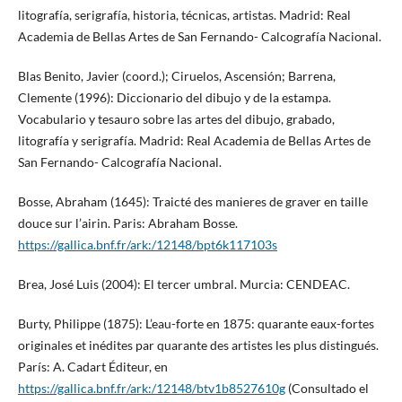
litografía, serigrafía, historia, técnicas, artistas. Madrid: Real
Academia de Bellas Artes de San Fernando- Calcografía Nacional.
Blas Benito, Javier (coord.); Ciruelos, Ascensión; Barrena,
Clemente (1996): Diccionario del dibujo y de la estampa.
Vocabulario y tesauro sobre las artes del dibujo, grabado,
litografía y serigrafía. Madrid: Real Academia de Bellas Artes de
San Fernando- Calcografía Nacional.
Bosse, Abraham (1645): Traicté des manieres de graver en taille
douce sur l’airin. Paris: Abraham Bosse.
https://gallica.bnf.fr/ark:/12148/bpt6k117103s
Brea, José Luis (2004): El tercer umbral. Murcia: CENDEAC.
Burty, Philippe (1875): L’eau-forte en 1875: quarante eaux-fortes
originales et inédites par quarante des artistes les plus distingués.
París: A. Cadart Éditeur, en
https://gallica.bnf.fr/ark:/12148/btv1b8527610g
(Consultado el