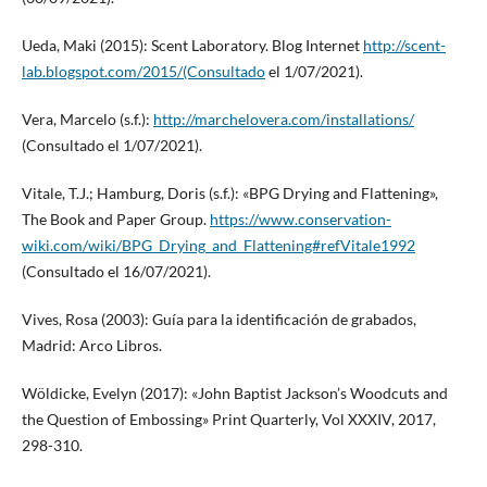
Ueda, Maki (2015): Scent Laboratory. Blog Internet
http://scent-
lab.blogspot.com/2015/(Consultado
el 1/07/2021).
Vera, Marcelo (s.f.):
http://marchelovera.com/installations/
(Consultado el 1/07/2021).
Vitale, T.J.; Hamburg, Doris (s.f.): «BPG Drying and Flattening»,
The Book and Paper Group.
https://www.conservation-
wiki.com/wiki/BPG_Drying_and_Flattening#refVitale1992
(Consultado el 16/07/2021).
Vives, Rosa (2003): Guía para la identificación de grabados,
Madrid: Arco Libros.
Wöldicke, Evelyn (2017): «John Baptist Jackson’s Woodcuts and
the Question of Embossing» Print Quarterly, Vol XXXIV, 2017,
298-310.