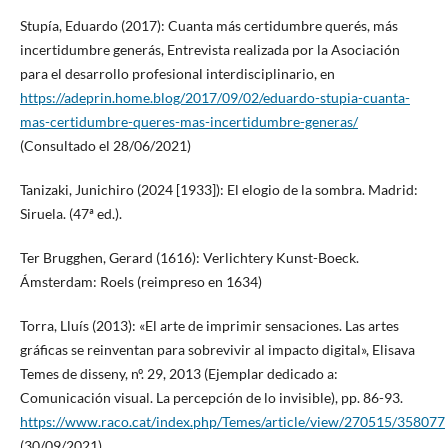
Stupía, Eduardo (2017): Cuanta más certidumbre querés, más
incertidumbre generás, Entrevista realizada por la Asociación
para el desarrollo profesional interdisciplinario, en
https://adeprin.home.blog/2017/09/02/eduardo-stupia-cuanta-
mas-certidumbre-queres-mas-incertidumbre-generas/
(Consultado el 28/06/2021)
Tanizaki, Junichiro (2024 [1933]): El elogio de la sombra. Madrid:
Siruela. (47ª ed.).
Ter Brugghen, Gerard (1616): Verlichtery Kunst-Boeck.
Ámsterdam: Roels (reimpreso en 1634)
Torra, Lluís (2013): «El arte de imprimir sensaciones. Las artes
gráficas se reinventan para sobrevivir al impacto digital», Elisava
Temes de disseny, nº. 29, 2013 (Ejemplar dedicado a:
Comunicación visual. La percepción de lo invisible), pp. 86-93.
https://www.raco.cat/index.php/Temes/article/view/270515/358077
(30/09/2021).