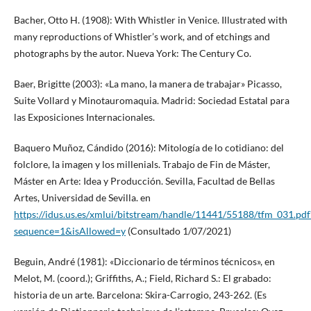
Bacher, Otto H. (1908): With Whistler in Venice. Illustrated with
many reproductions of Whistler’s work, and of etchings and
photographs by the autor. Nueva York: The Century Co.
Baer, Brigitte (2003): «La mano, la manera de trabajar» Picasso,
Suite Vollard y Minotauromaquia. Madrid: Sociedad Estatal para
las Exposiciones Internacionales.
Baquero Muñoz, Cándido (2016): Mitología de lo cotidiano: del
folclore, la imagen y los millenials. Trabajo de Fin de Máster,
Máster en Arte: Idea y Producción. Sevilla, Facultad de Bellas
Artes, Universidad de Sevilla. en
https://idus.us.es/xmlui/bitstream/handle/11441/55188/tfm_031.pdf
sequence=1&isAllowed=y
(Consultado 1/07/2021)
Beguin, André (1981): «Diccionario de términos técnicos», en
Melot, M. (coord.); Griffiths, A.; Field, Richard S.: El grabado:
historia de un arte. Barcelona: Skira-Carrogio, 243-262. (Es