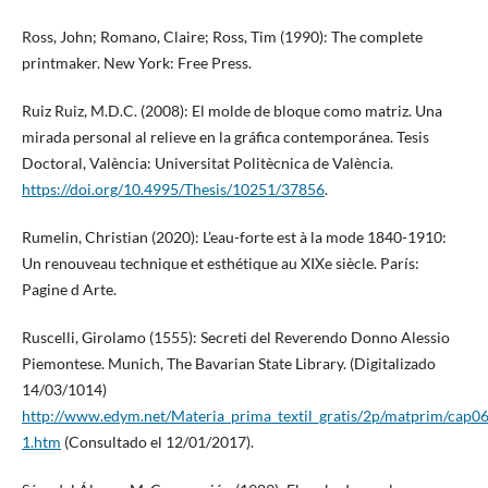
Ross, John; Romano, Claire; Ross, Tim (1990): The complete
printmaker. New York: Free Press.
Ruiz Ruiz, M.D.C. (2008): El molde de bloque como matriz. Una
mirada personal al relieve en la gráfica contemporánea. Tesis
Doctoral, València: Universitat Politècnica de València.
https://doi.org/10.4995/Thesis/10251/37856
.
Rumelin, Christian (2020): L’eau-forte est à la mode 1840-1910:
Un renouveau technique et esthétique au XIXe siècle. París:
Pagine d Arte.
Ruscelli, Girolamo (1555): Secreti del Reverendo Donno Alessio
Piemontese. Munich, The Bavarian State Library. (Digitalizado
14/03/1014)
http://www.edym.net/Materia_prima_textil_gratis/2p/matprim/cap0
1.htm
(Consultado el 12/01/2017).