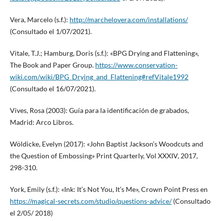
Vera, Marcelo (s.f.):
http://marchelovera.com/installations/
(Consultado el 1/07/2021).
Vitale, T.J.; Hamburg, Doris (s.f.): «BPG Drying and Flattening»,
The Book and Paper Group.
https://www.conservation-
wiki.com/wiki/BPG_Drying_and_Flattening#refVitale1992
(Consultado el 16/07/2021).
Vives, Rosa (2003): Guía para la identificación de grabados,
Madrid: Arco Libros.
Wöldicke, Evelyn (2017): «John Baptist Jackson’s Woodcuts and
the Question of Embossing» Print Quarterly, Vol XXXIV, 2017,
298-310.
York, Emily (s.f.): «Ink: It’s Not You, It’s Me», Crown Point Press en
https://magical-secrets.com/studio/questions-advice/
(Consultado
el 2/05/ 2018)