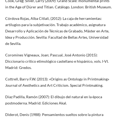
Cook, Greg; Silver, Larry (2009): Grand Scale: monumental prints
in the Age of Dürer and Titian. Catálogo. London: British Museum.
Córdova Rojas, Alba Citlali, (2012): La caja de herramientas:
artilugios para la subjetivación. Trabajo académico, asignatura
Desarrollo y Aplicación de Técnicas de Grabado, Máster en Arte,
Idea y Producción. Sevilla: Facultad de Bellas Artes, Universidad
de Sevilla.
Coromines Vigneaux, Joan; Pascual, José Antonio (2015):
Diccionario crítico etimológico castellano e hispánico, vols. I-VI.
Madrid: Gredos.
Cottrell, Barry F.W. (2013): «Origins as Ontology in Printmaking»
Journal of Aesthetics and Art Criticism. Special Printmaking.
Díaz Padilla, Ramón (2007): El dibujo del natural en la época
postmoderna. Madrid: Ediciones Akal.
Diderot, Denis (1988): Pensamientos sueltos sobre la pintura