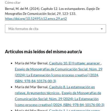
Cómo citar
Bernal, M. del M. (2024). Capítulo 12. Los estampadores.
Espejo De
Monografías De Comunicación Social
,
29
, 123-133.
https://doi.org/10.52495/c12.emcs.29.art2
Más formatos de cita
Artículos más leídos del mismo autor/a
María del Mar Bernal,
Capítulo 10. El frottage: aparecer
,
Espejo de Monografías de Comunicación Social: Núm. 29
(2024): La Estampación [como proceso creativo] (2024,
ISBN: 978-84-10176-00-3)
María del Mar Bernal,
Capítulo 8. La estampación en
relieve. Argumentos técnicos
,
Espejo de Monografías de
Comunicación Social: Núm. 29 (2024): La Estampación
[como proceso creativo] (2024, ISBN: 978-84-10176-00-3)
María del Mar Bernal,
Capítulo 1. La estampación como