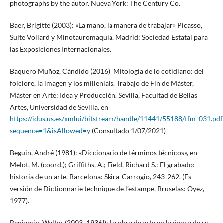
photographs by the autor. Nueva York: The Century Co.
Baer, Brigitte (2003): «La mano, la manera de trabajar» Picasso,
Suite Vollard y Minotauromaquia. Madrid: Sociedad Estatal para
las Exposiciones Internacionales.
Baquero Muñoz, Cándido (2016): Mitología de lo cotidiano: del
folclore, la imagen y los millenials. Trabajo de Fin de Máster,
Máster en Arte: Idea y Producción. Sevilla, Facultad de Bellas
Artes, Universidad de Sevilla. en
https://idus.us.es/xmlui/bitstream/handle/11441/55188/tfm_031.pdf
sequence=1&isAllowed=y
(Consultado 1/07/2021)
Beguin, André (1981): «Diccionario de términos técnicos», en
Melot, M. (coord.); Griffiths, A.; Field, Richard S.: El grabado:
historia de un arte. Barcelona: Skira-Carrogio, 243-262. (Es
versión de Dictionnarie technique de l’estampe, Bruselas: Oyez,
1977).
Benjamin, Walter (2003 [1936]): La obra de arte en la época de su