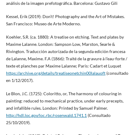
análisis de la imagen prefotográfica. Barcelona: Gustavo Gili
Kessel, Erik (2019): Don’t! Photography and the Art of Mistakes.
San Francisco: Museo de Arte Moderno.
Koehler, S.R. (ca. 1880): A treatise on etching. Text and plates by
Maxime Lalanne. London: Sampson Low, Marston, Searle &
Rivington. Traducción autorizada de la segunda edición francesa
de Lalanne, Maxime. F.A (1866): Traité de la gravure à l’eau-forte /
texte et planches par Maxime Lalanne; Paris: Cadart et Luquet
https://archive.org/details/treatiseonetchin00lalauoft
(consultado
en 1/12/2017).
Le Blon, J.C. (1725): Coloritto, or, The harmony of colouring in
painting: reduced to mechanical practice, under early precepts,
and infallible rules. London: Printed by Samuel Palmer.
http://hdl.loc.gov/loc.rbc/rosenwald.1741.1
(Consultado
25/10/2019).