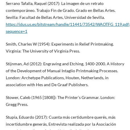
Serrano Tafalla, Raquel (2017): La imagen de un retrato
contemporáneo. Trabajo Fin de Grado. Grado en Bellas Artes.
Sevilla: Facultad de Bellas Artes, Universidad de Sevilla.
https://idus.us.es/bitstream/handle/11441/73542/WAOTFG_119.
sequence=1
Smith, Charles W (1954): Experiments in Relief Printmaking.
Virginia: The University of Virginia Press.
Stijnman, Ad (2012): Engraving and Etching, 1400-2000. A History
of the Development of Manual Intaglio Printmaking Processes.
London: Archetype Publications, Houten, Netherlands, in
association with Hes and De Graaf Publishers.
Stower, Caleb (1965 [1808]): The Printer’s Grammar. London:
Gregg Press.
Stupía, Eduardo (2017): Cuanta más certidumbre querés, más
incertidumbre generás, Entrevista realizada por la Asociación