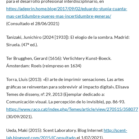
para el desarrollo profesional interdisciplinario, en
https://adeprin.home.blog/2017/09/02/eduardo-stupia-cuanta-
mas-certidumbre-queres-mas-incertidumbre-generas/
(Consultado el 28/06/2021)
Tanizaki, Junichiro (2024 [1933]): El elogio de la sombra. Madrid:
Siruela. (47ª ed.).
Ter Brugghen, Gerard (1616): Verlichtery Kunst-Boeck.
Ámsterdam: Roels (reimpreso en 1634)
Torra, Lluís (2013): «El arte de imprimir sensaciones. Las artes
gráficas se reinventan para sobrevivir al impacto digital», Elisava
Temes de disseny, nº. 29, 2013 (Ejemplar dedicado a:
Comunicación visual. La percepción de lo invisible), pp. 86-93.
https://www.raco.cat/index.php/Temes/article/view/270515/358077
(30/09/2021).
Ueda, Maki (2015): Scent Laboratory. Blog Internet
http://scent-
lab.blogspot.com/2015/(Consultado
el 1/07/2021).