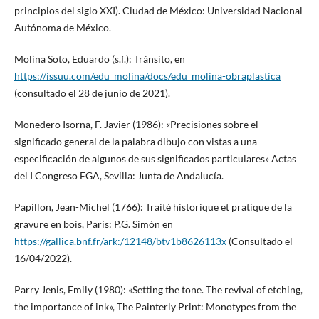
principios del siglo XXI). Ciudad de México: Universidad Nacional
Autónoma de México.
Molina Soto, Eduardo (s.f.): Tránsito, en
https://issuu.com/edu_molina/docs/edu_molina-obraplastica
(consultado el 28 de junio de 2021).
Monedero Isorna, F. Javier (1986): «Precisiones sobre el
significado general de la palabra dibujo con vistas a una
especificación de algunos de sus significados particulares» Actas
del I Congreso EGA, Sevilla: Junta de Andalucía.
Papillon, Jean-Michel (1766): Traité historique et pratique de la
gravure en bois, París: P.G. Simón en
https://gallica.bnf.fr/ark:/12148/btv1b8626113x
(Consultado el
16/04/2022).
Parry Jenis, Emily (1980): «Setting the tone. The revival of etching,
the importance of ink», The Painterly Print: Monotypes from the