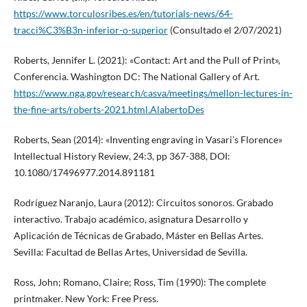
https://www.torculosribes.es/en/tutorials-news/64-
tracci%C3%B3n-inferior-o-superior
(Consultado el 2/07/2021)
Roberts, Jennifer L. (2021): «Contact: Art and the Pull of Print»,
Conferencia. Washington DC: The National Gallery of Art.
https://www.nga.gov/research/casva/meetings/mellon-lectures-in-
the-fine-arts/roberts-2021.html.AlabertoDes
Roberts, Sean (2014): «Inventing engraving in Vasari’s Florence»
Intellectual History Review, 24:3, pp 367-388, DOI:
10.1080/17496977.2014.891181
Rodríguez Naranjo, Laura (2012): Circuitos sonoros. Grabado
interactivo. Trabajo académico, asignatura Desarrollo y
Aplicación de Técnicas de Grabado, Máster en Bellas Artes.
Sevilla: Facultad de Bellas Artes, Universidad de Sevilla.
Ross, John; Romano, Claire; Ross, Tim (1990): The complete
printmaker. New York: Free Press.