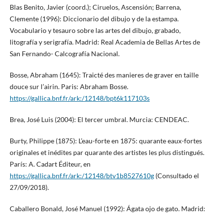
Blas Benito, Javier (coord.); Ciruelos, Ascensión; Barrena,
Clemente (1996): Diccionario del dibujo y de la estampa.
Vocabulario y tesauro sobre las artes del dibujo, grabado,
litografía y serigrafía. Madrid: Real Academia de Bellas Artes de
San Fernando- Calcografía Nacional.
Bosse, Abraham (1645): Traicté des manieres de graver en taille
douce sur l’airin. Paris: Abraham Bosse.
https://gallica.bnf.fr/ark:/12148/bpt6k117103s
Brea, José Luis (2004): El tercer umbral. Murcia: CENDEAC.
Burty, Philippe (1875): L’eau-forte en 1875: quarante eaux-fortes
originales et inédites par quarante des artistes les plus distingués.
París: A. Cadart Éditeur, en
https://gallica.bnf.fr/ark:/12148/btv1b8527610g
(Consultado el
27/09/2018).
Caballero Bonald, José Manuel (1992): Ágata ojo de gato. Madrid: