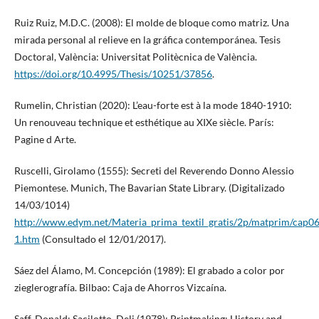
Ruiz Ruiz, M.D.C. (2008): El molde de bloque como matriz. Una
mirada personal al relieve en la gráfica contemporánea. Tesis
Doctoral, València: Universitat Politècnica de València.
https://doi.org/10.4995/Thesis/10251/37856
.
Rumelin, Christian (2020): L’eau-forte est à la mode 1840-1910:
Un renouveau technique et esthétique au XIXe siècle. París:
Pagine d Arte.
Ruscelli, Girolamo (1555): Secreti del Reverendo Donno Alessio
Piemontese. Munich, The Bavarian State Library. (Digitalizado
14/03/1014)
http://www.edym.net/Materia_prima_textil_gratis/2p/matprim/cap0
1.htm
(Consultado el 12/01/2017).
Sáez del Álamo, M. Concepción (1989): El grabado a color por
zieglerografía. Bilbao: Caja de Ahorros Vizcaína.
Saff, Donald; Sacilotto, Deli (1978): Printmaking: History and