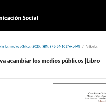
icación Social
biar los medios públicos (2025, ISBN: 978-84-10176-14-0)
/
Artículos
 va acambiar los medios públicos [Libro