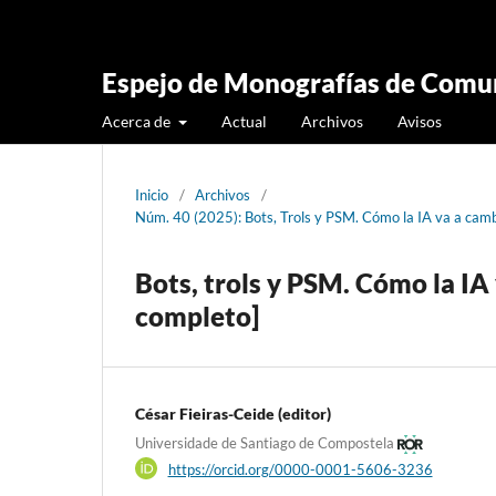
Espejo de Monografías de Comun
Acerca de
Actual
Archivos
Avisos
Inicio
/
Archivos
/
Núm. 40 (2025): Bots, Trols y PSM. Cómo la IA va a cam
Bots, trols y PSM. Cómo la IA
completo]
César Fieiras-Ceide (editor)
Universidade de Santiago de Compostela
https://orcid.org/0000-0001-5606-3236