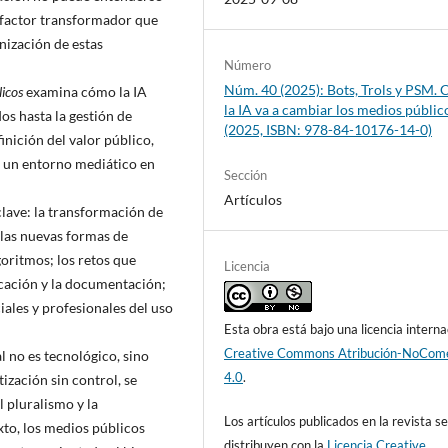
 factor transformador que
nización de estas
Número
Núm. 40 (2025): Bots, Trols y PSM.
licos
examina cómo la IA
la IA va a cambiar los medios públic
os hasta la gestión de
(2025, ISBN: 978-84-10176-14-0)
inición del valor público,
n un entorno mediático en
Sección
Artículos
clave: la transformación de
; las nuevas formas de
oritmos; los retos que
Licencia
icación y la documentación;
ciales y profesionales del uso
Esta obra está bajo una licencia interna
Creative Commons Atribución-NoCome
l no es tecnológico, sino
4.0
.
tización sin control, se
 pluralismo y la
Los artículos publicados en la revista s
xto, los medios públicos
distribuyen con la
Licencia Creative