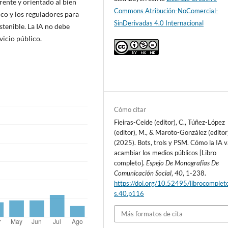
rente y orientado al bien
Commons Atribución-NoComercial-
o y los reguladores para
SinDerivadas 4.0 Internacional
tenible. La IA no debe
icio público.
Cómo citar
Fieiras-Ceide (editor), C., Túñez-López
(editor), M., & Maroto-González (editor),
(2025). Bots, trols y PSM. Cómo la IA 
acambiar los medios públicos [Libro
completo].
Espejo De Monografías De
Comunicación Social
,
40
, 1-238.
https://doi.org/10.52495/librocomplet
s.40.p116
Más formatos de cita