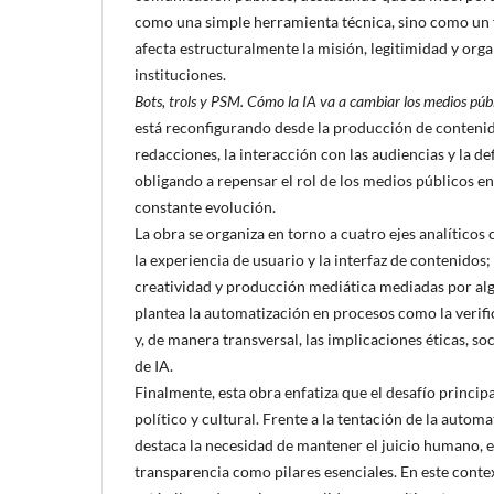
como una simple herramienta técnica, sino como un
afecta estructuralmente la misión, legitimidad y orga
instituciones.
Bots, trols y PSM. Cómo la IA va a cambiar los medios púb
está reconfigurando desde la producción de contenid
redacciones, la interacción con las audiencias y la def
obligando a repensar el rol de los medios públicos e
constante evolución.
La obra se organiza en torno a cuatro ejes analíticos 
la experiencia de usuario y la interfaz de contenidos
creatividad y producción mediática mediadas por alg
plantea la automatización en procesos como la verif
y, de manera transversal, las implicaciones éticas, so
de IA.
Finalmente, esta obra enfatiza que el desafío principa
político y cultural. Frente a la tentación de la automa
destaca la necesidad de mantener el juicio humano, el
transparencia como pilares esenciales. En este conte