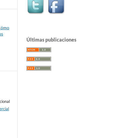
 Cómo
os
Últimas publicaciones
cional
rcial
e