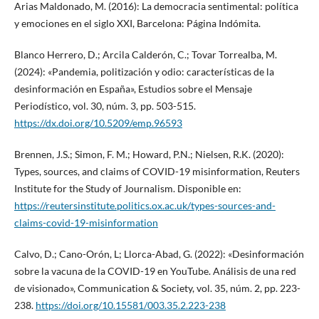
Arias Maldonado, M. (2016): La democracia sentimental: política
y emociones en el siglo XXI, Barcelona: Página Indómita.
Blanco Herrero, D.; Arcila Calderón, C.; Tovar Torrealba, M.
(2024): «Pandemia, politización y odio: características de la
desinformación en España», Estudios sobre el Mensaje
Periodístico, vol. 30, núm. 3, pp. 503-515.
https://dx.doi.org/10.5209/emp.96593
Brennen, J.S.; Simon, F. M.; Howard, P.N.; Nielsen, R.K. (2020):
Types, sources, and claims of COVID-19 misinformation, Reuters
Institute for the Study of Journalism. Disponible en:
https://reutersinstitute.politics.ox.ac.uk/types-sources-and-
claims-covid-19-misinformation
Calvo, D.; Cano-Orón, L; Llorca-Abad, G. (2022): «Desinformación
sobre la vacuna de la COVID-19 en YouTube. Análisis de una red
de visionado», Communication & Society, vol. 35, núm. 2, pp. 223-
238.
https://doi.org/10.15581/003.35.2.223-238