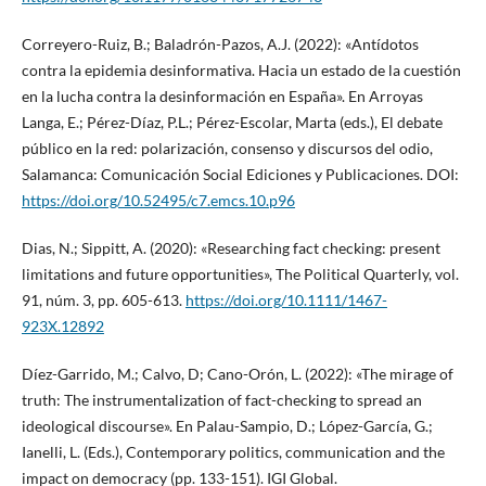
Correyero-Ruiz, B.; Baladrón-Pazos, A.J. (2022): «Antídotos
contra la epidemia desinformativa. Hacia un estado de la cuestión
en la lucha contra la desinformación en España». En Arroyas
Langa, E.; Pérez-Díaz, P.L.; Pérez-Escolar, Marta (eds.), El debate
público en la red: polarización, consenso y discursos del odio,
Salamanca: Comunicación Social Ediciones y Publicaciones. DOI:
https://doi.org/10.52495/c7.emcs.10.p96
Dias, N.; Sippitt, A. (2020): «Researching fact checking: present
limitations and future opportunities», The Political Quarterly, vol.
91, núm. 3, pp. 605-613.
https://doi.org/10.1111/1467-
923X.12892
Díez-Garrido, M.; Calvo, D; Cano-Orón, L. (2022): «The mirage of
truth: The instrumentalization of fact-checking to spread an
ideological discourse». En Palau-Sampio, D.; López-García, G.;
Ianelli, L. (Eds.), Contemporary politics, communication and the
impact on democracy (pp. 133-151). IGI Global.