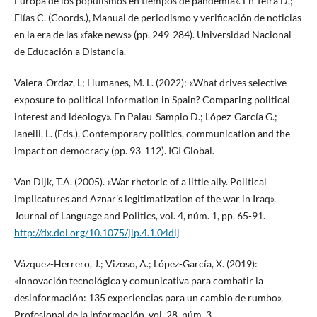
Europa de los populismos en tiempos de pandemia». En Teira D.;
Elías C. (Coords.), Manual de periodismo y verificación de noticias
en la era de las «fake news» (pp. 249-284). Universidad Nacional
de Educación a Distancia.
Valera-Ordaz, L; Humanes, M. L. (2022): «What drives selective
exposure to political information in Spain? Comparing political
interest and ideology». En Palau-Sampio D.; López-García G.;
Ianelli, L. (Eds.), Contemporary politics, communication and the
impact on democracy (pp. 93-112). IGI Global.
Van Dijk, T.A. (2005). «War rhetoric of a little ally. Political
implicatures and Aznar’s legitimatization of the war in Iraq»,
Journal of Language and Politics, vol. 4, núm. 1, pp. 65-91.
http://dx.doi.org/10.1075/jlp.4.1.04dij
Vázquez-Herrero, J.; Vizoso, A.; López-García, X. (2019):
«Innovación tecnológica y comunicativa para combatir la
desinformación: 135 experiencias para un cambio de rumbo»,
Profesional de la información, vol. 28, núm. 3.