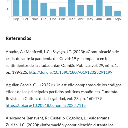
Referencias
Abadía, A.; Manfredi, L.C.; Sayago, J.T. (2023): «Comunicación de
crisis durante la pandemia del Covid-19 y su impacto en los
sentimientos de la ciudadanía», Opinião Pública, vol. 29, núm. 1,
pp. 199-225.
http://doi.org/10.1590/1807-01912023291199
Aguilar García, C.J. (2022): «Un estudio comparado de los códigos
éticos de los principales partidos políticos españoles», Eunomía.
Revista en Cultura de la Legalidad, vol. 23, pp. 160-179.
https://doi.org/10.20318/eunomia.2022.7115
Aleixandre-Benavent, R.; Castelló-Cogollos, L.; Valderrama-
Zurián, J.C. (2020): «Información y comunicación durante los