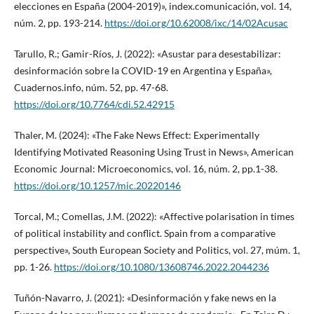
elecciones en España (2004-2019)», index.comunicación, vol. 14,
núm. 2, pp. 193-214.
https://doi.org/10.62008/ixc/14/02Acusac
Tarullo, R.; Gamir-Ríos, J. (2022): «Asustar para desestabilizar:
desinformación sobre la COVID-19 en Argentina y España»,
Cuadernos.info, núm. 52, pp. 47-68.
https://doi.org/10.7764/cdi.52.42915
Thaler, M. (2024): «The Fake News Effect: Experimentally
Identifying Motivated Reasoning Using Trust in News», American
Economic Journal: Microeconomics, vol. 16, núm. 2, pp.1-38.
https://doi.org/10.1257/mic.20220146
Torcal, M.; Comellas, J.M. (2022): «Affective polarisation in times
of political instability and conflict. Spain from a comparative
perspective», South European Society and Politics, vol. 27, múm. 1,
pp. 1-26.
https://doi.org/10.1080/13608746.2022.2044236
Tuñón-Navarro, J. (2021): «Desinformación y fake news en la