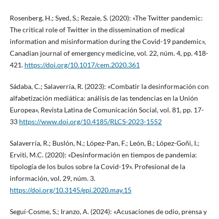
Rosenberg, H.; Syed, S.; Rezaie, S. (2020): «The Twitter pandemic:
The critical role of Twitter in the dissemination of medical
information and misinformation during the Covid-19 pandemic»,
Canadian journal of emergency medicine, vol. 22, núm. 4, pp. 418-
421.
https://doi.org/10.1017/cem.2020.361
Sádaba, C.; Salaverría, R. (2023): «Combatir la desinformación con
alfabetización mediática: análisis de las tendencias en la Unión
Europea», Revista Latina de Comunicación Social, vol. 81, pp. 17-
33
https://www.doi.org/10.4185/RLCS-2023-1552
Salaverría, R.; Buslón, N.; López-Pan, F.; León, B.; López-Goñi, I.;
Erviti, M.C. (2020): «Desinformación en tiempos de pandemia:
tipología de los bulos sobre la Covid-19». Profesional de la
información, vol. 29, núm. 3.
https://doi.org/10.3145/epi.2020.may.15
Seguí-Cosme, S.; Iranzo, A. (2024): «Acusaciones de odio, prensa y