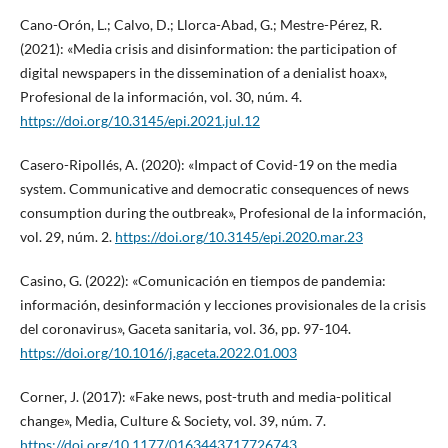
Cano-Orón, L.; Calvo, D.; Llorca-Abad, G.; Mestre-Pérez, R.
(2021): «Media crisis and disinformation: the participation of
digital newspapers in the dissemination of a denialist hoax»,
Profesional de la información, vol. 30, núm. 4.
https://doi.org/10.3145/epi.2021.jul.12
Casero-Ripollés, A. (2020): «Impact of Covid-19 on the media
system. Communicative and democratic consequences of news
consumption during the outbreak», Profesional de la información,
vol. 29, núm. 2.
https://doi.org/10.3145/epi.2020.mar.23
Casino, G. (2022): «Comunicación en tiempos de pandemia:
información, desinformación y lecciones provisionales de la crisis
del coronavirus», Gaceta sanitaria, vol. 36, pp. 97-104.
https://doi.org/10.1016/j.gaceta.2022.01.003
Corner, J. (2017): «Fake news, post-truth and media-political
change», Media, Culture & Society, vol. 39, núm. 7.
https://doi.org/10.1177/0163443717726743