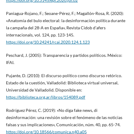
https://doi.org/10.3145/epi.2020.jul.02
Paniagua-Rojano, F.; Seoane-Pérez, F.; Magallón-Rosa, R. (2020):
«Anatomía del bulo electoral: la desinformación política durante
la campaña del 28-A en España», Revista Cidob d’afers
internacionals, vol. 124, pp. 123-145.
https://doi.org/10.24241/rcai.2020.124.1.123
Peschard, J. (2005): Transparencia y partidos políticos. México:
IFAI.
Pujante, D. (2010): El discurso político como discurso retórico.
Estado de la cuestión, Valladolid: Biblioteca virtual universal,
Universidad de Valladolid. Disponible en:
https://biblioteca.org.ar/libros/154089.pdf
Rodríguez Pérez, C. (2019): «No diga fake news, di
desinformación: una revisión sobre el fenómeno de las noticias
falsas y sus implicaciones», Comunicación, núm. 40, pp. 65-74.
https://doi.org/10.18566/comunica.n40.a05