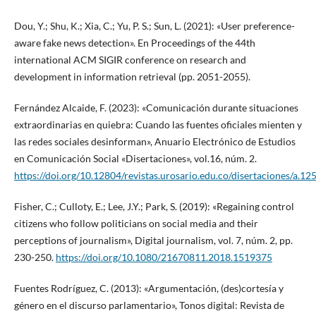
Dou, Y.; Shu, K.; Xia, C.; Yu, P. S.; Sun, L. (2021): «User preference-
aware fake news detection». En Proceedings of the 44th
international ACM SIGIR conference on research and
development in information retrieval (pp. 2051-2055).
Fernández Alcaide, F. (2023): «Comunicación durante situaciones
extraordinarias en quiebra: Cuando las fuentes oficiales mienten y
las redes sociales desinforman», Anuario Electrónico de Estudios
en Comunicación Social «Disertaciones», vol.16, núm. 2.
https://doi.org/10.12804/revistas.urosario.edu.co/disertaciones/a.12
Fisher, C.; Culloty, E.; Lee, J.Y.; Park, S. (2019): «Regaining control
citizens who follow politicians on social media and their
perceptions of journalism», Digital journalism, vol. 7, núm. 2, pp.
230-250.
https://doi.org/10.1080/21670811.2018.1519375
Fuentes Rodríguez, C. (2013): «Argumentación, (des)cortesía y
género en el discurso parlamentario», Tonos digital: Revista de