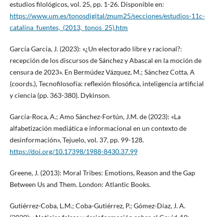
estudios filológicos, vol. 25, pp. 1-26. Disponible en:
https://www.um.es/tonosdigital/znum25/secciones/estudios-11c-
catalina_fuentes,_(2013,_tonos_25).htm
García García, J. (2023): «¿Un electorado libre y racional?:
recepción de los discursos de Sánchez y Abascal en la moción de
censura de 2023». En Bermúdez Vázquez, M.; Sánchez Cotta, A
(coords.), Tecnofilosofía: reflexión filosófica, inteligencia artificial
y ciencia (pp. 363-380). Dykinson.
García-Roca, A.; Amo Sánchez-Fortún, J.M. de (2023): «La
alfabetización mediática e informacional en un contexto de
desinformación», Tejuelo, vol. 37, pp. 99-128.
https://doi.org/10.17398/1988-8430.37.99
Greene, J. (2013): Moral Tribes: Emotions, Reason and the Gap
Between Us and Them. London: Atlantic Books.
Gutiérrez-Coba, L.M.; Coba-Gutiérrez, P.; Gómez-Díaz, J. A.