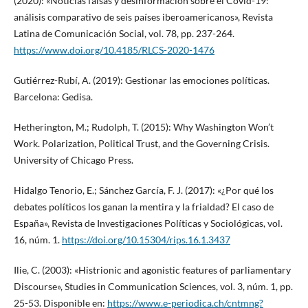
(2020): «Noticias falsas y desinformación sobre el Covid-19:
análisis comparativo de seis países iberoamericanos», Revista
Latina de Comunicación Social, vol. 78, pp. 237-264.
https://www.doi.org/10.4185/RLCS-2020-1476
Gutiérrez-Rubí, A. (2019): Gestionar las emociones políticas.
Barcelona: Gedisa.
Hetherington, M.; Rudolph, T. (2015): Why Washington Won’t
Work. Polarization, Political Trust, and the Governing Crisis.
University of Chicago Press.
Hidalgo Tenorio, E.; Sánchez García, F. J. (2017): «¿Por qué los
debates políticos los ganan la mentira y la frialdad? El caso de
España», Revista de Investigaciones Políticas y Sociológicas, vol.
16, núm. 1.
https://doi.org/10.15304/rips.16.1.3437
Ilie, C. (2003): «Histrionic and agonistic features of parliamentary
Discourse», Studies in Communication Sciences, vol. 3, núm. 1, pp.
25-53. Disponible en:
https://www.e-periodica.ch/cntmng?