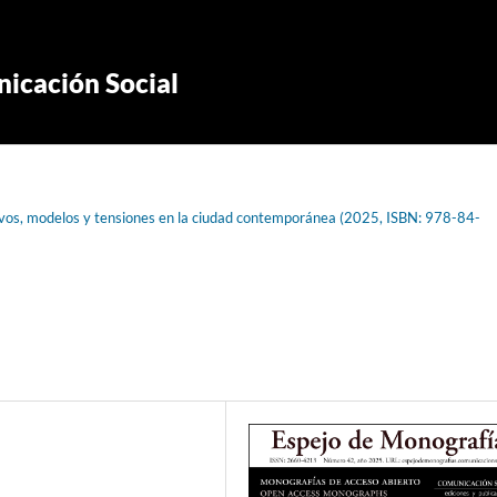
icación Social
tivos, modelos y tensiones en la ciudad contemporánea (2025, ISBN: 978-84-