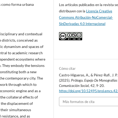
les como forma urbana
Los artículos publicados en la revista s
distribuyen con la
Licencia Creative
Commons Atribución-NoComercial-
SinDerivadas 4.0 Internacional
disciplinary and contextual
districts, conceived as
mic dynamism and spaces of
entral to academic research
rdependent ecosystems where
e. They embody the tensions
Cómo citar
constituting both a new
Castro-Higueras, A., & Pérez-Rufí , J. P.
the contemporary city. The
(2025). Prólogo.
Espejo De Monografías
mework through which to
Comunicación Social
,
42
, 9-20.
n economic engine and as a
https://doi.org/10.52495/prol.emcs.42
 the collateral effects of
Más formatos de cita
nd the displacement of
n their simultaneous
l resistance, and as