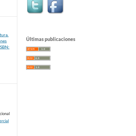
tura.
Últimas publicaciones
ones
ISBN:
cional
rcial