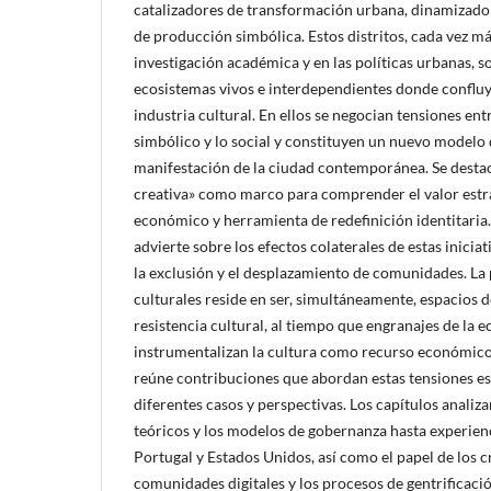
catalizadores de transformación urbana, dinamizado
de producción simbólica. Estos distritos, cada vez má
investigación académica y en las políticas urbanas,
ecosistemas vivos e interdependientes donde conflu
industria cultural. En ellos se negocian tensiones ent
simbólico y lo social y constituyen un nuevo modelo
manifestación de la ciudad contemporánea. Se destac
creativa» como marco para comprender el valor estra
económico y herramienta de redefinición identitaria
advierte sobre los efectos colaterales de estas iniciat
la exclusión y el desplazamiento de comunidades. La p
culturales reside en ser, simultáneamente, espacios d
resistencia cultural, al tiempo que engranajes de la 
instrumentalizan la cultura como recurso económico 
reúne contribuciones que abordan estas tensiones est
diferentes casos y perspectivas. Los capítulos anali
teóricos y los modelos de gobernanza hasta experien
Portugal y Estados Unidos, así como el papel de los c
comunidades digitales y los procesos de gentrificació