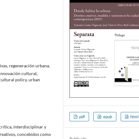
tivas, regeneración urbana,
 innovación cultural,
 cultural policy, urban
pdf
epub
html
ítica, interdisciplinar y
 creativos, concebidos como
Publicado