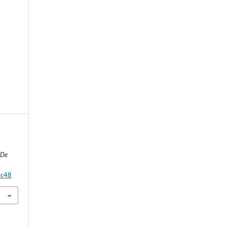
e
 De
.c48