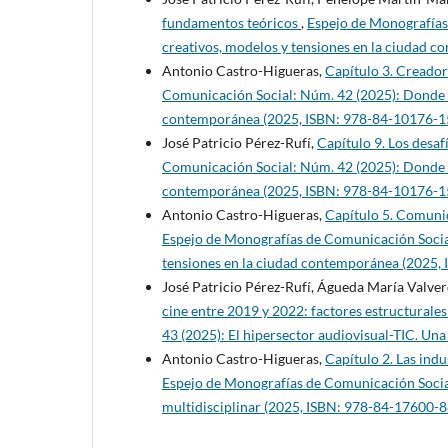
fundamentos teóricos
,
Espejo de Monografías 
creativos, modelos y tensiones en la ciudad 
Antonio Castro-Higueras,
Capítulo 3. Creador
Comunicación Social: Núm. 42 (2025): Donde ha
contemporánea (2025, ISBN: 978-84-10176-1
José Patricio Pérez-Rufí,
Capítulo 9. Los desafí
Comunicación Social: Núm. 42 (2025): Donde ha
contemporánea (2025, ISBN: 978-84-10176-1
Antonio Castro-Higueras,
Capítulo 5. Comuni
Espejo de Monografías de Comunicación Social:
tensiones en la ciudad contemporánea (2025,
José Patricio Pérez-Rufí, Águeda María Valve
cine entre 2019 y 2022: factores estructurale
43 (2025): El hipersector audiovisual-TIC. Un
Antonio Castro-Higueras,
Capítulo 2. Las indu
Espejo de Monografías de Comunicación Social
multidisciplinar (2025, ISBN: 978-84-17600-8