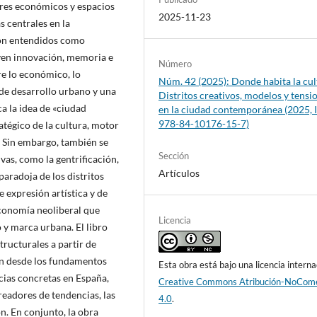
res económicos y espacios
2025-11-23
s centrales en la
 son entendidos como
yen innovación, memoria e
Número
re lo económico, lo
Núm. 42 (2025): Donde habita la cul
 de desarrollo urbano y una
Distritos creativos, modelos y tensi
a la idea de «ciudad
en la ciudad contemporánea (2025, 
978-84-10176-15-7)
tégico de la cultura, motor
. Sin embargo, también se
Sección
ivas, como la gentrificación,
Artículos
aradoja de los distritos
e expresión artística y de
economía neoliberal que
Licencia
y marca urbana. El libro
ructurales a partir de
zan desde los fundamentos
Esta obra está bajo una licencia interna
cias concretas en España,
Creative Commons Atribución-NoCome
readores de tendencias, las
4.0
.
n. En conjunto, la obra