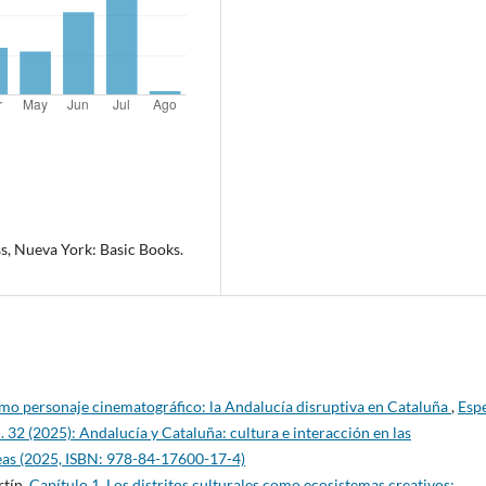
ss, Nueva York: Basic Books.
mo personaje cinematográfico: la Andalucía disruptiva en Cataluña
,
Esp
2 (2025): Andalucía y Cataluña: cultura e interacción en las
as (2025, ISBN: 978-84-17600-17-4)
rtín,
Capítulo 1. Los distritos culturales como ecosistemas creativos: