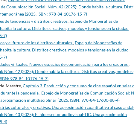
de Comunicación Social: Núm. 42 (2025): Donde habita la cultura. Distr
contemporánea (2025, ISBN: 978-84-10176-15-7)
es de tendencias y distritos creativos
,
Espejo de Monografías de
bita la cultura. Distritos creativos, modelos y tensiones en la ciudad
5-7)
os y el futuro de los distritos culturales
,
Espejo de Monografías de
bita la cultura. Distritos creativos, modelos y tensiones en la ciudad
5-7)
dades virtuales: Nuevos espacios de comunicación para los creadores
,
 Núm. 42 (2025): Donde habita la cultura. Distritos creativos, modelos 
 ISBN: 978-84-10176-15-7)
rde-Maestre,
Capítulo 3. Producción y consumo de cine español en salas 
s durante la pandemia
,
Espejo de Monografías de Comunicación Social: 
a aproximación multidisciplinar (2025, ISBN: 978-84-17600-88-4)
strias culturales y creativas. Una aproximación cuantitativa al caso anda
: Núm. 43 (2025): El hipersector audiovisual-TIC. Una aproximación
8-4)