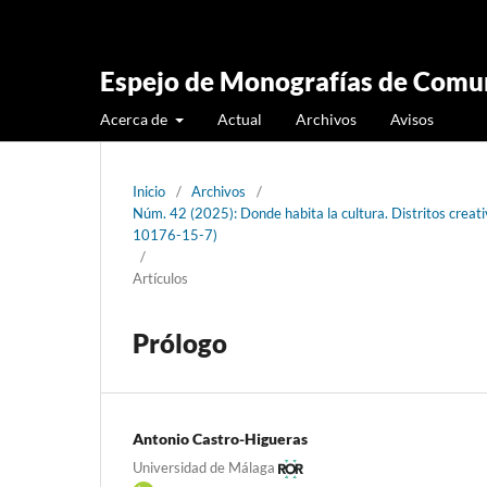
Espejo de Monografías de Comun
Acerca de
Actual
Archivos
Avisos
Inicio
/
Archivos
/
Núm. 42 (2025): Donde habita la cultura. Distritos crea
10176-15-7)
/
Artículos
Prólogo
Antonio Castro-Higueras
Universidad de Málaga