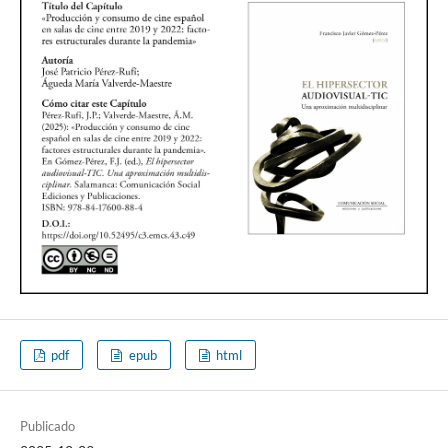
pdf
epub
html
Publicado