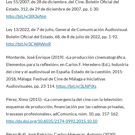
Ley 55/2007, de 28 de diciembre, del Cine. Boletín Oficial del
Estado, 312, de 29 de diciembre de 2007, pp. 1-30.
http://bit.ly/3IX3pNm
Ley 13/2022, de 7 de julio, General de Comunicación Audiovisual.
Boletín Oficial del Estado, 68, de 8 de julio de 2022, pp. 1-92.
http://bit.ly/3CWAWmR
Monterde, José Enrique (2019): «La producción cinematográfica.
Elementos para la reflexión», en Carlos F. Heredero (Ed.), Industria
del cine y el audiovisual en España. Estado de la cuestión. 2015-
2018, Málaga: Festival de Cine de Málaga e Iniciativas
Audiovisuales, pp. 23-114.
https://bit.ly/3LNPlXs
Pérez, Ximo (2015): «La convergencia del cine con la televisión:
esquemas de producción, financiación por las cadenas privadas,
trasvases profesionales», adComunica, núm. 10, pp. 157-162.
http://dx.doi.org/10.6035/2174-0992.2015.10.10
Pérez-Rufí, José Patricio; Castro-Higueras, Antonio (2020):