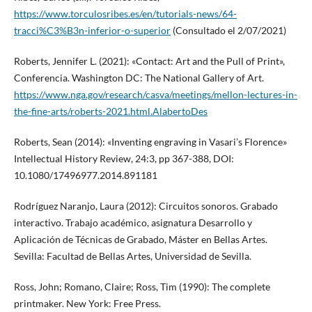
https://www.torculosribes.es/en/tutorials-news/64-
tracci%C3%B3n-inferior-o-superior
(Consultado el 2/07/2021)
Roberts, Jennifer L. (2021): «Contact: Art and the Pull of Print»,
Conferencia. Washington DC: The National Gallery of Art.
https://www.nga.gov/research/casva/meetings/mellon-lectures-in-
the-fine-arts/roberts-2021.html.AlabertoDes
Roberts, Sean (2014): «Inventing engraving in Vasari’s Florence»
Intellectual History Review, 24:3, pp 367-388, DOI:
10.1080/17496977.2014.891181
Rodríguez Naranjo, Laura (2012): Circuitos sonoros. Grabado
interactivo. Trabajo académico, asignatura Desarrollo y
Aplicación de Técnicas de Grabado, Máster en Bellas Artes.
Sevilla: Facultad de Bellas Artes, Universidad de Sevilla.
Ross, John; Romano, Claire; Ross, Tim (1990): The complete
printmaker. New York: Free Press.