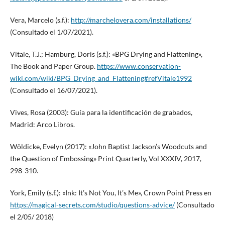
Vera, Marcelo (s.f.):
http://marchelovera.com/installations/
(Consultado el 1/07/2021).
Vitale, T.J.; Hamburg, Doris (s.f.): «BPG Drying and Flattening»,
The Book and Paper Group.
https://www.conservation-
wiki.com/wiki/BPG_Drying_and_Flattening#refVitale1992
(Consultado el 16/07/2021).
Vives, Rosa (2003): Guía para la identificación de grabados,
Madrid: Arco Libros.
Wöldicke, Evelyn (2017): «John Baptist Jackson’s Woodcuts and
the Question of Embossing» Print Quarterly, Vol XXXIV, 2017,
298-310.
York, Emily (s.f.): «Ink: It’s Not You, It’s Me», Crown Point Press en
https://magical-secrets.com/studio/questions-advice/
(Consultado
el 2/05/ 2018)