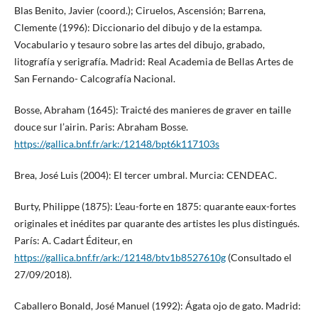
Blas Benito, Javier (coord.); Ciruelos, Ascensión; Barrena,
Clemente (1996): Diccionario del dibujo y de la estampa.
Vocabulario y tesauro sobre las artes del dibujo, grabado,
litografía y serigrafía. Madrid: Real Academia de Bellas Artes de
San Fernando- Calcografía Nacional.
Bosse, Abraham (1645): Traicté des manieres de graver en taille
douce sur l’airin. Paris: Abraham Bosse.
https://gallica.bnf.fr/ark:/12148/bpt6k117103s
Brea, José Luis (2004): El tercer umbral. Murcia: CENDEAC.
Burty, Philippe (1875): L’eau-forte en 1875: quarante eaux-fortes
originales et inédites par quarante des artistes les plus distingués.
París: A. Cadart Éditeur, en
https://gallica.bnf.fr/ark:/12148/btv1b8527610g
(Consultado el
27/09/2018).
Caballero Bonald, José Manuel (1992): Ágata ojo de gato. Madrid: