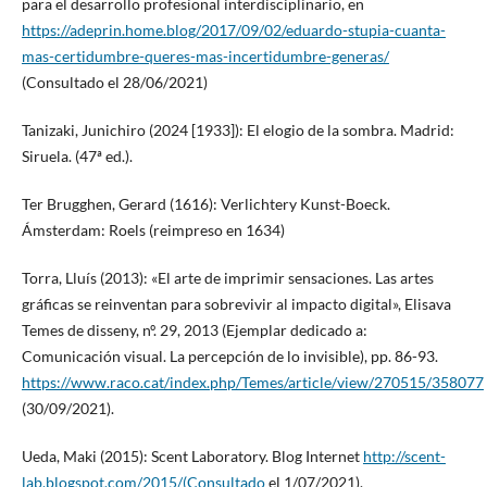
para el desarrollo profesional interdisciplinario, en
https://adeprin.home.blog/2017/09/02/eduardo-stupia-cuanta-
mas-certidumbre-queres-mas-incertidumbre-generas/
(Consultado el 28/06/2021)
Tanizaki, Junichiro (2024 [1933]): El elogio de la sombra. Madrid:
Siruela. (47ª ed.).
Ter Brugghen, Gerard (1616): Verlichtery Kunst-Boeck.
Ámsterdam: Roels (reimpreso en 1634)
Torra, Lluís (2013): «El arte de imprimir sensaciones. Las artes
gráficas se reinventan para sobrevivir al impacto digital», Elisava
Temes de disseny, nº. 29, 2013 (Ejemplar dedicado a:
Comunicación visual. La percepción de lo invisible), pp. 86-93.
https://www.raco.cat/index.php/Temes/article/view/270515/358077
(30/09/2021).
Ueda, Maki (2015): Scent Laboratory. Blog Internet
http://scent-
lab.blogspot.com/2015/(Consultado
el 1/07/2021).