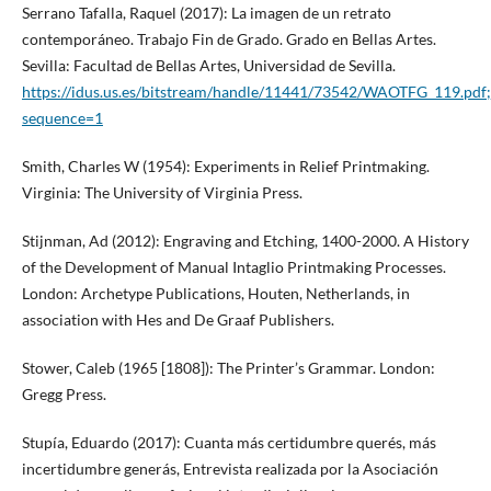
Serrano Tafalla, Raquel (2017): La imagen de un retrato
contemporáneo. Trabajo Fin de Grado. Grado en Bellas Artes.
Sevilla: Facultad de Bellas Artes, Universidad de Sevilla.
https://idus.us.es/bitstream/handle/11441/73542/WAOTFG_119.
sequence=1
Smith, Charles W (1954): Experiments in Relief Printmaking.
Virginia: The University of Virginia Press.
Stijnman, Ad (2012): Engraving and Etching, 1400-2000. A History
of the Development of Manual Intaglio Printmaking Processes.
London: Archetype Publications, Houten, Netherlands, in
association with Hes and De Graaf Publishers.
Stower, Caleb (1965 [1808]): The Printer’s Grammar. London:
Gregg Press.
Stupía, Eduardo (2017): Cuanta más certidumbre querés, más
incertidumbre generás, Entrevista realizada por la Asociación