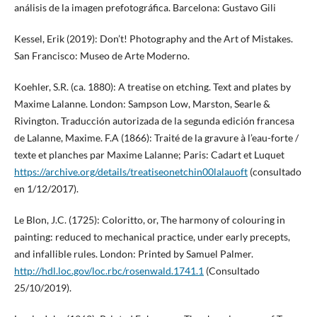
análisis de la imagen prefotográfica. Barcelona: Gustavo Gili
Kessel, Erik (2019): Don’t! Photography and the Art of Mistakes.
San Francisco: Museo de Arte Moderno.
Koehler, S.R. (ca. 1880): A treatise on etching. Text and plates by
Maxime Lalanne. London: Sampson Low, Marston, Searle &
Rivington. Traducción autorizada de la segunda edición francesa
de Lalanne, Maxime. F.A (1866): Traité de la gravure à l’eau-forte /
texte et planches par Maxime Lalanne; Paris: Cadart et Luquet
https://archive.org/details/treatiseonetchin00lalauoft
(consultado
en 1/12/2017).
Le Blon, J.C. (1725): Coloritto, or, The harmony of colouring in
painting: reduced to mechanical practice, under early precepts,
and infallible rules. London: Printed by Samuel Palmer.
http://hdl.loc.gov/loc.rbc/rosenwald.1741.1
(Consultado
25/10/2019).