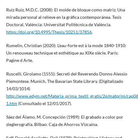
Ruiz Ruiz, M.D.C. (2008): El molde de bloque como matriz. Una
mirada personal al relieve en la gráfica contemporánea. Tesis
Doctoral, València: Universitat Politècnica de València.
https://doi.org/10.4995/Thesis/10251/37856
.
Rumelin, Christian (2020): L’eau-forte est à la mode 1840-1910:
Un renouveau technique et esthétique au XIXe siècle. París:
Pagine d Arte.
Ruscelli, Girolamo (1555): Secreti del Reverendo Donno Alessio
Piemontese. Munich, The Bavarian State Library. (Digitalizado
14/03/1014)
http://www.edym.net/Materia_prima_textil_gratis/2p/matprim/cap0
1.htm
(Consultado el 12/01/2017).
Sáez del Álamo, M. Concepción (1989): El grabado a color por
zieglerografía. Bilbao: Caja de Ahorros Vizcaína.
Saff, Donald; Sacilotto, Deli (1978): Printmaking: History and