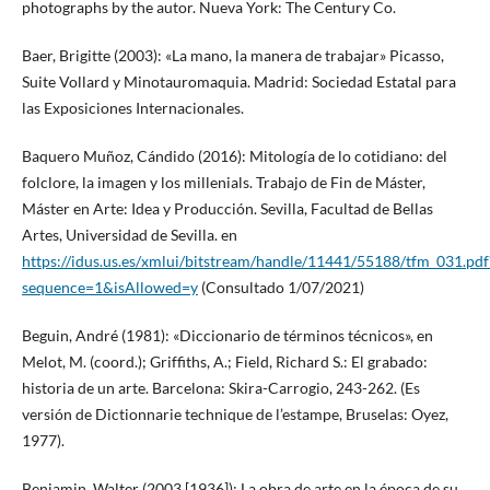
photographs by the autor. Nueva York: The Century Co.
Baer, Brigitte (2003): «La mano, la manera de trabajar» Picasso,
Suite Vollard y Minotauromaquia. Madrid: Sociedad Estatal para
las Exposiciones Internacionales.
Baquero Muñoz, Cándido (2016): Mitología de lo cotidiano: del
folclore, la imagen y los millenials. Trabajo de Fin de Máster,
Máster en Arte: Idea y Producción. Sevilla, Facultad de Bellas
Artes, Universidad de Sevilla. en
https://idus.us.es/xmlui/bitstream/handle/11441/55188/tfm_031.pdf
sequence=1&isAllowed=y
(Consultado 1/07/2021)
Beguin, André (1981): «Diccionario de términos técnicos», en
Melot, M. (coord.); Griffiths, A.; Field, Richard S.: El grabado:
historia de un arte. Barcelona: Skira-Carrogio, 243-262. (Es
versión de Dictionnarie technique de l’estampe, Bruselas: Oyez,
1977).
Benjamin, Walter (2003 [1936]): La obra de arte en la época de su