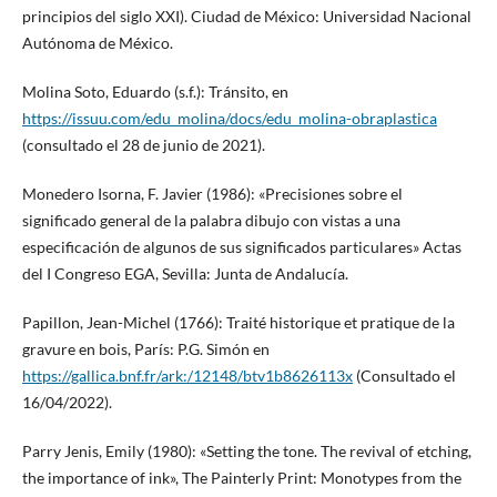
principios del siglo XXI). Ciudad de México: Universidad Nacional
Autónoma de México.
Molina Soto, Eduardo (s.f.): Tránsito, en
https://issuu.com/edu_molina/docs/edu_molina-obraplastica
(consultado el 28 de junio de 2021).
Monedero Isorna, F. Javier (1986): «Precisiones sobre el
significado general de la palabra dibujo con vistas a una
especificación de algunos de sus significados particulares» Actas
del I Congreso EGA, Sevilla: Junta de Andalucía.
Papillon, Jean-Michel (1766): Traité historique et pratique de la
gravure en bois, París: P.G. Simón en
https://gallica.bnf.fr/ark:/12148/btv1b8626113x
(Consultado el
16/04/2022).
Parry Jenis, Emily (1980): «Setting the tone. The revival of etching,
the importance of ink», The Painterly Print: Monotypes from the