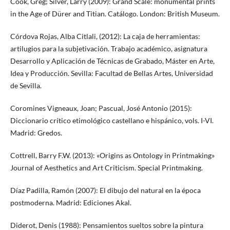
Cook, Greg; Silver, Larry (2009): Grand Scale: monumental prints
in the Age of Dürer and Titian. Catálogo. London: British Museum.
Córdova Rojas, Alba Citlali, (2012): La caja de herramientas:
artilugios para la subjetivación. Trabajo académico, asignatura
Desarrollo y Aplicación de Técnicas de Grabado, Máster en Arte,
Idea y Producción. Sevilla: Facultad de Bellas Artes, Universidad
de Sevilla.
Coromines Vigneaux, Joan; Pascual, José Antonio (2015):
Diccionario crítico etimológico castellano e hispánico, vols. I-VI.
Madrid: Gredos.
Cottrell, Barry F.W. (2013): «Origins as Ontology in Printmaking»
Journal of Aesthetics and Art Criticism. Special Printmaking.
Díaz Padilla, Ramón (2007): El dibujo del natural en la época
postmoderna. Madrid: Ediciones Akal.
Diderot, Denis (1988): Pensamientos sueltos sobre la pintura