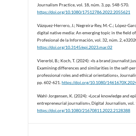
Journalism Practice, vol. 18, núm. 3, pp. 548-570.
https://doi.org/10.1080/17512786.2022.2055621
Vázquez-Herrero, J.; Negreira-Rey, M.-C.; López-Garc
digital native media: An emerging topic in the field 
Profesional de la Información, vol. 32, núm. 2, e3202
https://doi.org/10.3145/epi.2023.mar.02
Viererbl, B.; Koch, T. (2024): «Is a brand journalist ju
Examining differences and similarities in the self-per
professional roles and ethical orientations», Journali
pp. 602-621.
https://doi.org/10.1080/1461670X.20
Wahl-Jorgensen, K. (2024): «Local knowledge and epi
entrepreneurial journalism», Digital Journalism, vol. 
https://doi.org/10.1080/21670811.2022.2128388