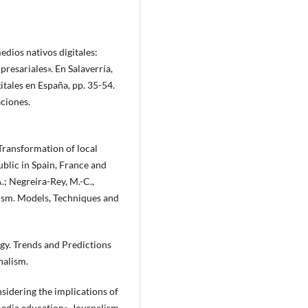
edios nativos digitales:
resariales». En Salaverría,
itales en España, pp. 35-54.
ciones.
«Transformation of local
blic in Spain, France and
.; Negreira-Rey, M.-C.,
alism. Models, Techniques and
y. Trends and Predictions
nalism.
sidering the implications of
 media education», Journalism