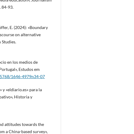
. 84-93.
öffer, E. (2024): «Boundary
scourse on alternative
 Studies.
ocio en los medios de
Portugal», Estudos em
0.25768/1646-4979n34-07
 y «eldiario.es» para la
ativo», Historia y
nd attitudes towards the
From a China-based survey»,