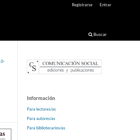
Registrarse
Entrar
Buscar
10-
Información
Para lectores/as
Para autores/as
Para bibliotecarios/as