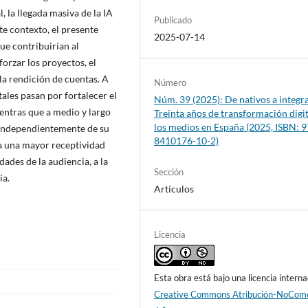
, la llegada masiva de la IA
Publicado
te contexto, el presente
2025-07-14
ue contribuirían al
eforzar los proyectos, el
 la rendición de cuentas. A
Número
tales pasan por fortalecer el
Núm. 39 (2025): De nativos a integr
entras que a medio y largo
Treinta años de transformación digit
los medios en España (2025, ISBN: 9
 Independientemente de su
8410176-10-2)
ca una mayor receptividad
dades de la audiencia, a la
Sección
ia.
Artículos
Licencia
Esta obra está bajo una licencia interna
Creative Commons Atribución-NoCome