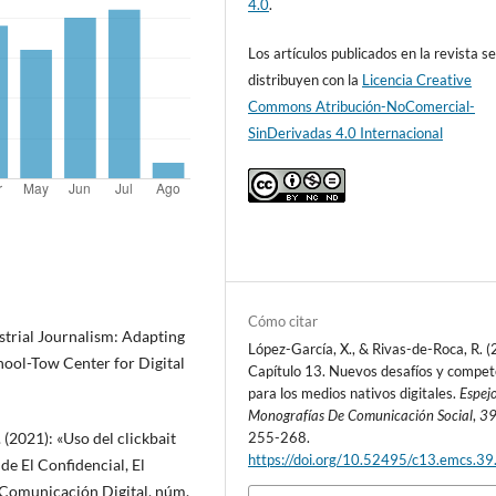
4.0
.
Los artículos publicados en la revista s
distribuyen con la
Licencia Creative
Commons Atribución-NoComercial-
SinDerivadas 4.0 Internacional
Cómo citar
dustrial Journalism: Adapting
López-García, X., & Rivas-de-Roca, R. (
hool-Tow Center for Digital
Capítulo 13. Nuevos desafíos y compet
para los medios nativos digitales.
Espej
Monografías De Comunicación Social
,
3
 (2021): «Uso del clickbait
255-268.
https://doi.org/10.52495/c13.emcs.3
 de El Confidencial, El
e Comunicación Digital, núm.