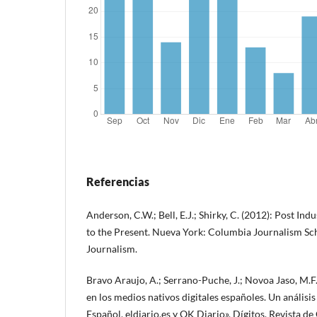
Referencias
Anderson, C.W.; Bell, E.J.; Shirky, C. (2012): Post In
to the Present. Nueva York: Columbia Journalism Sc
Journalism.
Bravo Araujo, A.; Serrano-Puche, J.; Novoa Jaso, M.F.
en los medios nativos digitales españoles. Un análisis
Español, eldiario.es y OK Diario», Dígitos. Revista d