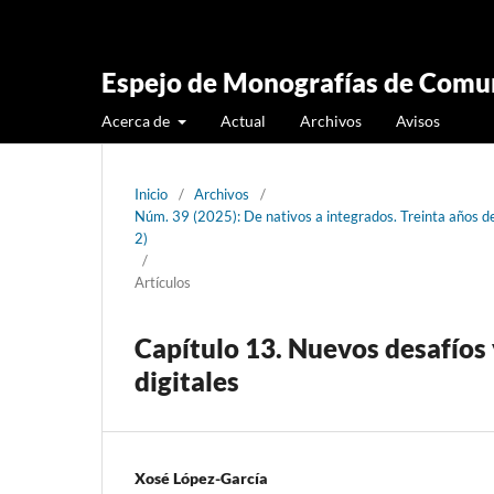
Espejo de Monografías de Comun
Acerca de
Actual
Archivos
Avisos
Inicio
/
Archivos
/
Núm. 39 (2025): De nativos a integrados. Treinta años 
2)
/
Artículos
Capítulo 13. Nuevos desafíos
digitales
Xosé López-García