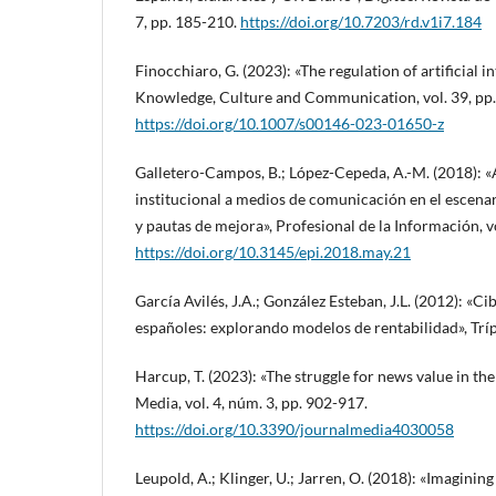
7, pp. 185-210.
https://doi.org/10.7203/rd.v1i7.184
Finocchiaro, G. (2023): «The regulation of artificial in
Knowledge, Culture and Communication, vol. 39, pp
https://doi.org/10.1007/s00146-023-01650-z
Galletero-Campos, B.; López-Cepeda, A.-M. (2018): «
institucional a medios de comunicación en el escena
y pautas de mejora», Profesional de la Información, v
https://doi.org/10.3145/epi.2018.may.21
García Avilés, J.A.; González Esteban, J.L. (2012): «C
españoles: explorando modelos de rentabilidad», Trí
Harcup, T. (2023): «The struggle for news value in the
Media, vol. 4, núm. 3, pp. 902-917.
https://doi.org/10.3390/journalmedia4030058
Leupold, A.; Klinger, U.; Jarren, O. (2018): «Imagining