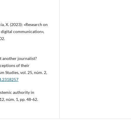
ía, X. (2023): «Research on
of digital communication»,
02.
st another journalist?
ceptions of their
sm Studies, vol. 25, núm. 2,
24.2318257
stemic authority in
12, núm. 1, pp. 48-62.