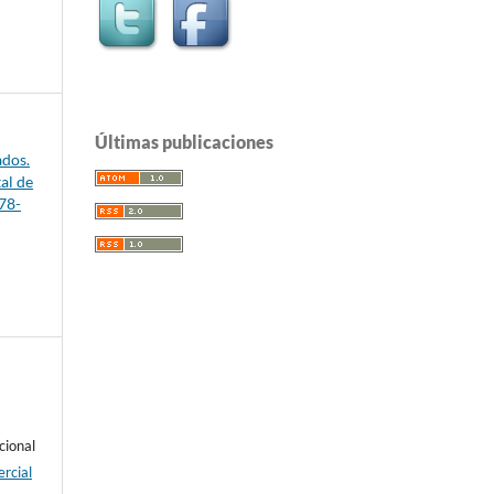
Últimas publicaciones
ados.
al de
78-
cional
rcial