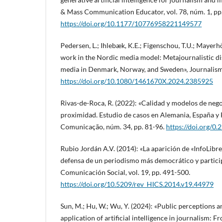
& Mass Communication Educator, vol. 78, núm. 1, pp
https://doi.org/10.1177/10776958221149577
Pedersen, L.; Ihlebæk, K.E.; Figenschou, T.U.; Mayerh
work in the Nordic media model: Metajournalistic di
media in Denmark, Norway, and Sweden», Journalism
https://doi.org/10.1080/1461670X.2024.2385925
Rivas-de-Roca, R. (2022): «Calidad y modelos de neg
proximidad. Estudio de casos en Alemania, España y 
Comunicação, núm. 34, pp. 81-96.
https://doi.org/
Rubio Jordán A.V. (2014): «La aparición de «InfoLibre»
defensa de un periodismo más democrático y particip
Comunicación Social, vol. 19, pp. 491-500.
https://doi.org/10.5209/rev_HICS.2014.v19.44979
Sun, M.; Hu, W.; Wu, Y. (2024): «Public perceptions a
application of artificial intelligence in journalism: 