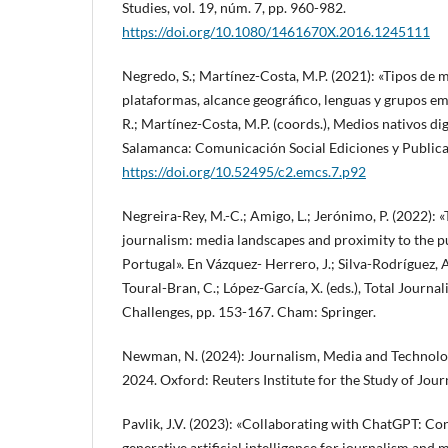
Studies, vol. 19, núm. 7, pp. 960-982.
https://doi.org/10.1080/1461670X.2016.1245111
Negredo, S.; Martínez-Costa, M.P. (2021): «Tipos de m
plataformas, alcance geográfico, lenguas y grupos emp
R.; Martínez-Costa, M.P. (coords.), Medios nativos dig
Salamanca: Comunicación Social Ediciones y Publica
https://doi.org/10.52495/c2.emcs.7.p92
Negreira-Rey, M.-C.; Amigo, L.; Jerónimo, P. (2022): 
journalism: media landscapes and proximity to the pu
Portugal». En Vázquez- Herrero, J.; Silva-Rodríguez, A
Toural-Bran, C.; López-García, X. (eds.), Total Journ
Challenges, pp. 153-167. Cham: Springer.
Newman, N. (2024): Journalism, Media and Technolog
2024. Oxford: Reuters Institute for the Study of Jour
Pavlik, J.V. (2023): «Collaborating with ChatGPT: Con
generative artificial intelligence for journalism and