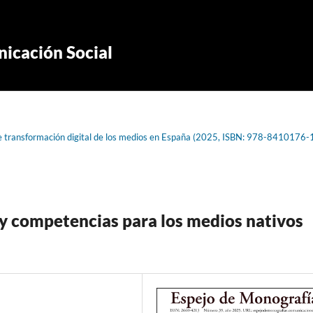
icación Social
de transformación digital de los medios en España (2025, ISBN: 978-8410176-
 y competencias para los medios nativos