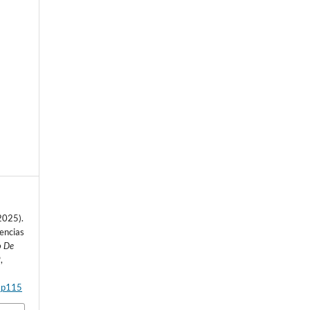
e
2025).
encias
o De
9
,
9.p115