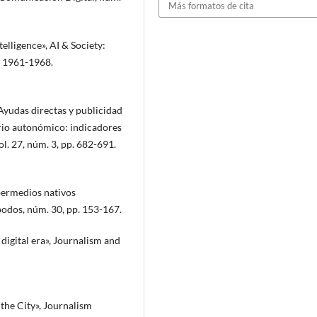
Más formatos de cita
telligence», AI & Society:
. 1961-1968.
Ayudas directas y publicidad
rio autonómico: indicadores
ol. 27, núm. 3, pp. 682-691.
ibermedios nativos
podos, núm. 30, pp. 153-167.
 digital era», Journalism and
 the City», Journalism